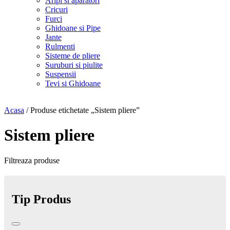
Aripi si aparatori
Cricuri
Furci
Ghidoane si Pipe
Jante
Rulmenti
Sisteme de pliere
Suruburi si piulite
Suspensii
Tevi si Ghidoane
Acasa
/ Produse etichetate „Sistem pliere”
Sistem pliere
Filtreaza produse
Tip Produs