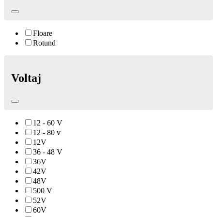
Floare
Rotund
Voltaj
12 - 60 V
12 - 80 v
12V
36 - 48 V
36V
42V
48V
500 V
52V
60V