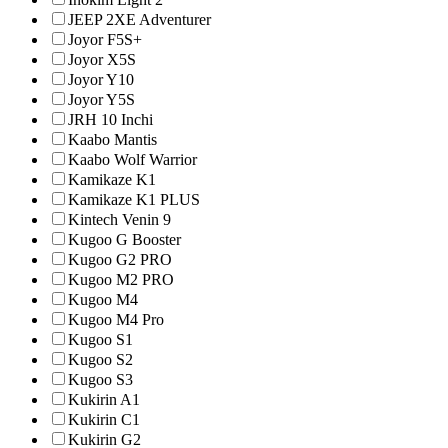
JEEP 2XE Adventurer
Joyor F5S+
Joyor X5S
Joyor Y10
Joyor Y5S
JRH 10 Inchi
Kaabo Mantis
Kaabo Wolf Warrior
Kamikaze K1
Kamikaze K1 PLUS
Kintech Venin 9
Kugoo G Booster
Kugoo G2 PRO
Kugoo M2 PRO
Kugoo M4
Kugoo M4 Pro
Kugoo S1
Kugoo S2
Kugoo S3
Kukirin A1
Kukirin C1
Kukirin G2