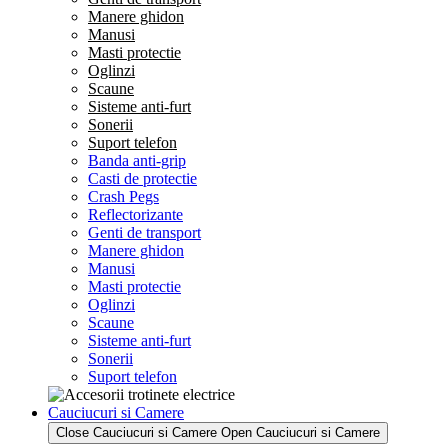
Manere ghidon
Manusi
Masti protectie
Oglinzi
Scaune
Sisteme anti-furt
Sonerii
Suport telefon
Banda anti-grip
Casti de protectie
Crash Pegs
Reflectorizante
Genti de transport
Manere ghidon
Manusi
Masti protectie
Oglinzi
Scaune
Sisteme anti-furt
Sonerii
Suport telefon
Cauciucuri si Camere
Close Cauciucuri si Camere
Open Cauciucuri si Camere