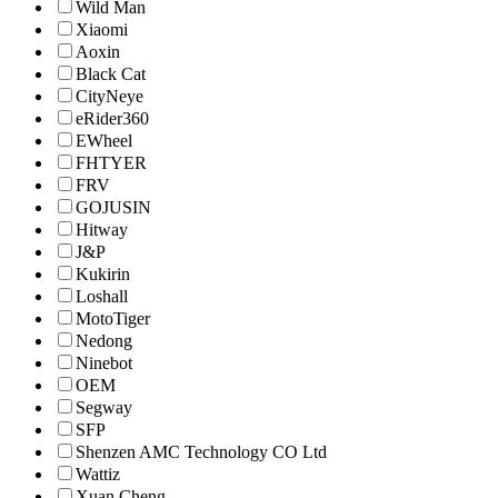
Wild Man
Xiaomi
Aoxin
Black Cat
CityNeye
eRider360
EWheel
FHTYER
FRV
GOJUSIN
Hitway
J&P
Kukirin
Loshall
MotoTiger
Nedong
Ninebot
OEM
Segway
SFP
Shenzen AMC Technology CO Ltd
Wattiz
Xuan Cheng