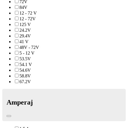
72V
84V
12 - 72 V
12 - 72V
125 V
24.2V
29.4V
41 V
48V - 72V
5 - 12 V
53.5V
54.1 V
54.6V
58.8V
67.2V
Amperaj