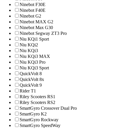
Ninebot F30E
Ninebot F40E
Ninebot G2
Ninebot MAX G2
Ninebot Max G30
Ninebot Segway ZT3 Pro
Niu KQi1 Sport
Niu KQi2
Niu KQi3
Niu KQi3 MAX
Niu KQi3 Pro
Niu KQi3 Sport
QuickVolt 8
QuickVolt 8x
QuickVolt 9
Rider T1
Riley Scooters RS1
Riley Scooters RS2
SmartGyro Crossover Dual Pro
SmartGyro K2
SmartGyro Rockway
SmartGyro SpeedWay