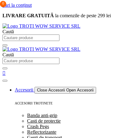
0
0
0
Sari la conținut
LIVRARE GRATUITĂ
la comenzile de peste 299 lei
Caută
Caută
Accesorii
Close Accesorii
Open Accesorii
ACCESORII TROTINETE
Banda anti-grip
Casti de protectie
Crash Pegs
Reflectorizante
Genti de transport