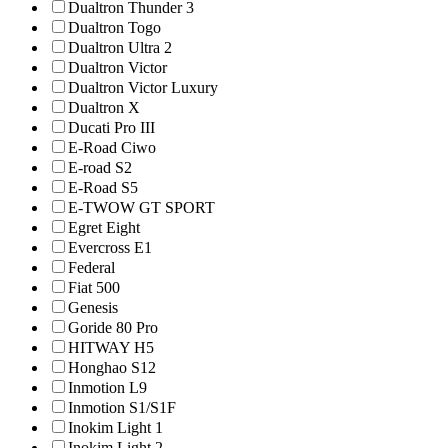
Dualtron Thunder 3
Dualtron Togo
Dualtron Ultra 2
Dualtron Victor
Dualtron Victor Luxury
Dualtron X
Ducati Pro III
E-Road Ciwo
E-road S2
E-Road S5
E-TWOW GT SPORT
Egret Eight
Evercross E1
Federal
Fiat 500
Genesis
Goride 80 Pro
HITWAY H5
Honghao S12
Inmotion L9
Inmotion S1/S1F
Inokim Light 1
Inokim Light 2