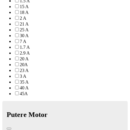
1.5 A
15 A
18 A
2 A
21 A
25 A
30 A
7 A
1.7 A
2.9 A
20 A
20A
23 A
3 A
35 A
40 A
45A
Putere Motor