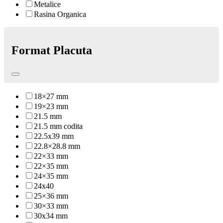
Metalice
Rasina Organica
Format Placuta
18×27 mm
19×23 mm
21.5 mm
21.5 mm codita
22.5x39 mm
22.8×28.8 mm
22×33 mm
22×35 mm
24×35 mm
24x40
25×36 mm
30×33 mm
30x34 mm