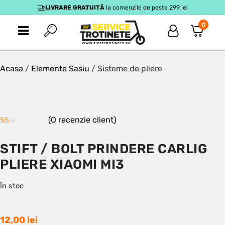
LIVRARE GRATUITĂ
la comenzile de peste 299 lei
0
Acasa
/
Elemente Sasiu
/ Sisteme de pliere
(O recenzie client)
Evaluat
la
STIFT / BOLT PRINDERE CARLIG
1.00
din
PLIERE XIAOMI MI3
5
pe
baza
În stoc
unei
singure
evaluări
12,00
lei