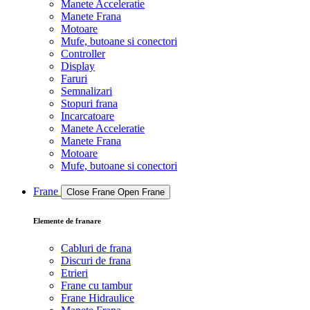
Manete Acceleratie
Manete Frana
Motoare
Mufe, butoane si conectori
Controller
Display
Faruri
Semnalizari
Stopuri frana
Incarcatoare
Manete Acceleratie
Manete Frana
Motoare
Mufe, butoane si conectori
Frane
Close Frane
Open Frane
Elemente de franare
Cabluri de frana
Discuri de frana
Etrieri
Frane cu tambur
Frane Hidraulice