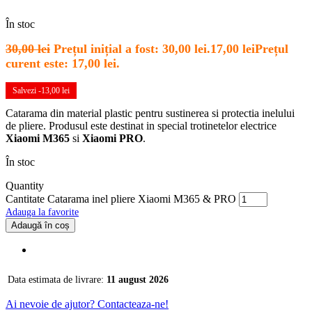
În stoc
30,00
lei
Prețul inițial a fost: 30,00 lei.
17,00
lei
Prețul
curent este: 17,00 lei.
Salvezi -
13,00
lei
Catarama din material plastic pentru sustinerea si protectia inelului
de pliere. Produsul este destinat in special trotinetelor electrice
Xiaomi M365
si
Xiaomi PRO
.
În stoc
Quantity
Cantitate Catarama inel pliere Xiaomi M365 & PRO
Adauga la favorite
Adaugă în coș
Data estimata de livrare:
11 august 2026
Ai nevoie de ajutor? Contacteaza-ne!