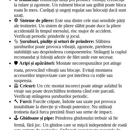
la rulare și zgomote. Un rulment blocat sau grăbit poate bloca
roata în mers. Curățați și ungeți regulat sau înlocuiți dacă sunt
uzați.
🛑
Sisteme de pliere:
Este una dintre cele mai sensibile părți
ale trotinetei. Un sistem de pliere slăbit poate duce la pliere
accidentală în timpul mersului, risc major de accident.
Verificați periodic prinderile și jocul.
🔩
Șuruburi, piulițe și seturi de prindere:
Slăbirea
șuruburilor poate provoca vibrații, zgomote, pierderea
stabilității sau desprinderea componentelor. Strângeți la cuplul
recomandat și folosiți adeziv de filet unde este necesar.
🛡️
Aripi și apărători:
Montate necorespunzător pot atinge
roata, provocând vibrații sau blocaje. Evitați montarea
accesoriilor improvizate care pot interfera cu roțile sau
suspensia.
🦺
Cricuri:
Un cric montat incorect poate atinge asfaltul în
viraje sau poate dezechilibra trotineta când este parcată.
Verificați strângerea șuruburilor periodic.
🔨
Furci:
Furcile crăpate, îndoite sau uzate pot provoca
instabilitate la direcție și vibrații puternice. Nu utilizați
trotineta dacă furca prezintă fisuri sau urme de impact.
🕹️
Ghidoane și pipe:
Prinderea ghidonului trebuie să fie
fermă, fără joc. Un ghidon care se mișcă independent de roată