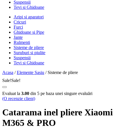
Suspensii
Tevi si Ghidoane
Aripi si aparatori
Cricuri
Furci
Ghidoane si Pipe
Jante
Rulmenti
Sisteme de pliere
Suruburi si piulite
Suspensii
Tevi si Ghidoane
Acasa
/
Elemente Sasiu
/ Sisteme de pliere
Sale!
Sale!
Evaluat la
3.00
din 5 pe baza unei singure evaluări
(O recenzie client)
Catarama inel pliere Xiaomi
M365 & PRO