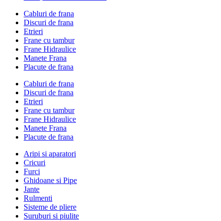
Cabluri de frana
Discuri de frana
Etrieri
Frane cu tambur
Frane Hidraulice
Manete Frana
Placute de frana
Cabluri de frana
Discuri de frana
Etrieri
Frane cu tambur
Frane Hidraulice
Manete Frana
Placute de frana
Aripi si aparatori
Cricuri
Furci
Ghidoane si Pipe
Jante
Rulmenti
Sisteme de pliere
Suruburi si piulite