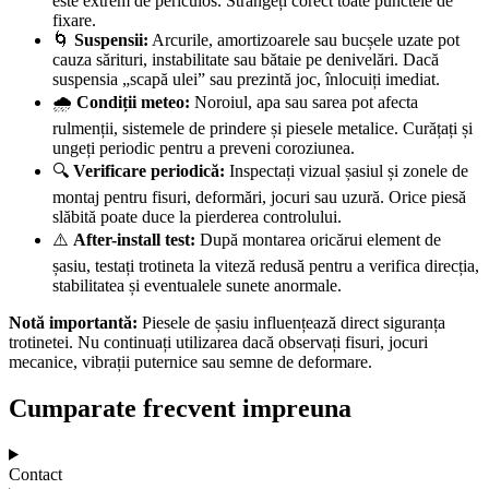
este extrem de periculos. Strângeți corect toate punctele de
fixare.
🌀
Suspensii:
Arcurile, amortizoarele sau bucșele uzate pot
cauza sărituri, instabilitate sau bătaie pe denivelări. Dacă
suspensia „scapă ulei” sau prezintă joc, înlocuiți imediat.
🌧️
Condiții meteo:
Noroiul, apa sau sarea pot afecta
rulmenții, sistemele de prindere și piesele metalice. Curățați și
ungeți periodic pentru a preveni coroziunea.
🔍
Verificare periodică:
Inspectați vizual șasiul și zonele de
montaj pentru fisuri, deformări, jocuri sau uzură. Orice piesă
slăbită poate duce la pierderea controlului.
⚠️
After-install test:
După montarea oricărui element de
șasiu, testați trotineta la viteză redusă pentru a verifica direcția,
stabilitatea și eventualele sunete anormale.
Notă importantă:
Piesele de șasiu influențează direct siguranța
trotinetei. Nu continuați utilizarea dacă observați fisuri, jocuri
mecanice, vibrații puternice sau semne de deformare.
Cumparate frecvent impreuna
Contact