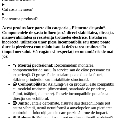
Cat costa livrarea?
Pot returna produsul?
Acest produs face parte din categoria „Elemente de șasiu”.
Componentele de șasiu influențează direct stabilitatea, direcția,
manevrabilitatea și rezistența trotinetei electrice. Instalarea
incorectă, utilizarea unor piese incompatibile sau uzate poate
duce la pierderea controlului sau la defectarea trotinetei în
timpul mersului. Vă rugăm să respectați recomandările de mai
jos:
🔧
Montaj profesional:
Recomandăm montarea
componentelor de șasiu în service sau de către persoane cu
experiență. O greșeală de instalare poate duce la fisuri,
slăbirea prinderilor sau instabilitate structurală.
🧰
Compatibilitate:
Asigurați-vă că produsul este compatibil
cu modelul trotinetei (dimensiuni, standarde de prindere,
lățimi, înălțimi, diametre). Piesele incompatibile pot afecta
direcția sau echilibrul.
🛞
Jante:
Jantele deformate, fisurate sau dezechilibrate pot
cauza vibrații, uzură neuniformă a anvelopelor sau pierderea
controlului. Înlocuiți jantele care prezintă urme de impact.
⚙️
Rulmenți:
Rulmenții uzați pot produce vibrații, rezistență