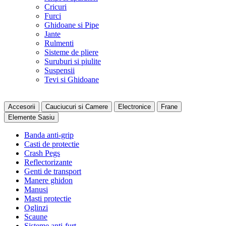
Cricuri
Furci
Ghidoane si Pipe
Jante
Rulmenti
Sisteme de pliere
Suruburi si piulite
Suspensii
Tevi si Ghidoane
Accesorii
Cauciucuri si Camere
Electronice
Frane
Elemente Sasiu
Banda anti-grip
Casti de protectie
Crash Pegs
Reflectorizante
Genti de transport
Manere ghidon
Manusi
Masti protectie
Oglinzi
Scaune
Sisteme anti-furt