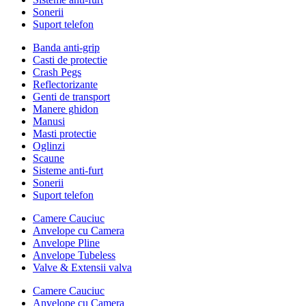
Sonerii
Suport telefon
Banda anti-grip
Casti de protectie
Crash Pegs
Reflectorizante
Genti de transport
Manere ghidon
Manusi
Masti protectie
Oglinzi
Scaune
Sisteme anti-furt
Sonerii
Suport telefon
Camere Cauciuc
Anvelope cu Camera
Anvelope Pline
Anvelope Tubeless
Valve & Extensii valva
Camere Cauciuc
Anvelope cu Camera