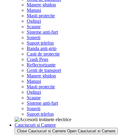
Manere ghidon
Manusi
Masti protectie
Oglinzi
Scaune
Sisteme anti-furt
Sonerii
Suport telefon
Banda anti-grip
Casti de protectie
Crash Pegs
Reflectorizante
Genti de transport
Manere ghidon
Manusi
Masti protectie
Oglinzi
Scaune
Sisteme anti-furt
Sonerii
Suport telefon
Cauciucuri si Camere
Close Cauciucuri si Camere
Open Cauciucuri si Camere