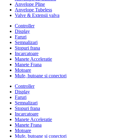
Anvelope Pline
Anvelope Tubeless
Valve & Extensii valva
Controller
Display
Faruri
Semnalizari
Stopuri frana
Incarcatoare
Manete Acceleratie
Manete Frana
Motoare
Mufe, butoane si conectori
Controller
Display
Faruri
Semnalizari
Stopuri frana
Incarcatoare
Manete Acceleratie
Manete Frana
Motoare
Mufe, butoane si conectori