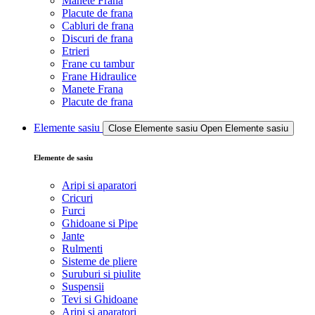
Manete Frana
Placute de frana
Cabluri de frana
Discuri de frana
Etrieri
Frane cu tambur
Frane Hidraulice
Manete Frana
Placute de frana
Elemente sasiu
Close Elemente sasiu
Open Elemente sasiu
Elemente de sasiu
Aripi si aparatori
Cricuri
Furci
Ghidoane si Pipe
Jante
Rulmenti
Sisteme de pliere
Suruburi si piulite
Suspensii
Tevi si Ghidoane
Aripi si aparatori