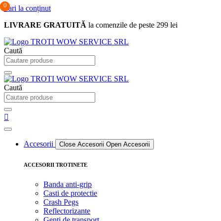
0
0
0
Sari la conținut
LIVRARE GRATUITĂ
la comenzile de peste 299 lei
Caută
Caută
Accesorii
Close Accesorii
Open Accesorii
ACCESORII TROTINETE
Banda anti-grip
Casti de protectie
Crash Pegs
Reflectorizante
Genti de transport