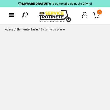
LIVRARE GRATUITĂ
la comenzile de peste 299 lei
0
Acasa
/
Elemente Sasiu
/ Sisteme de pliere