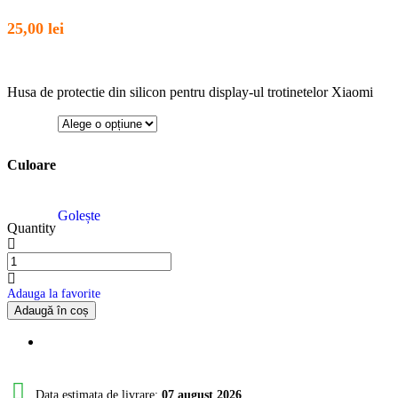
25,00
lei
Husa de protectie din silicon pentru display-ul trotinetelor Xiaomi
Culoare
Golește
Quantity
Adauga la favorite
Adaugă în coș
Data estimata de livrare:
07 august 2026