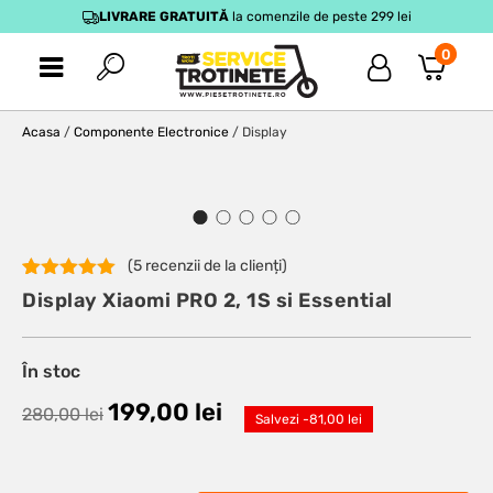
LIVRARE GRATUITĂ
la comenzile de peste 299 lei
0
Acasa
/
Componente Electronice
/ Display
(
5
recenzii de la clienți)
Evaluat la
5
Display Xiaomi PRO 2, 1S si Essential
5.00
din 5
pe baza a
evaluări de
la clienți
În stoc
199,00
lei
280,00
lei
Salvezi -
81,00
lei