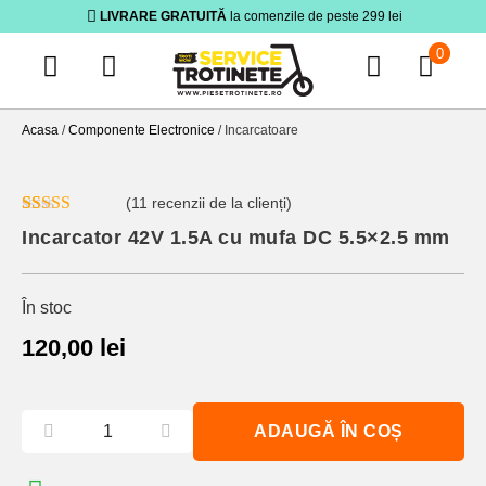
LIVRARE GRATUITĂ
la comenzile de peste 299 lei
0
Acasa
/
Componente Electronice
/ Incarcatoare
(
11
recenzii de la clienți)
Evaluat la
11
Incarcator 42V 1.5A cu mufa DC 5.5×2.5 mm
5.00
din 5 pe
baza a
evaluări de la
clienți
În stoc
120,00
lei
ADAUGĂ ÎN COȘ