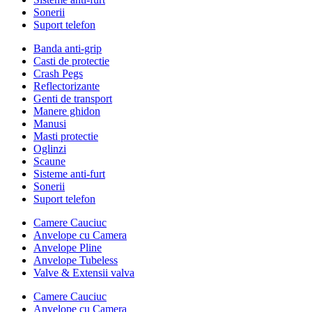
Sonerii
Suport telefon
Banda anti-grip
Casti de protectie
Crash Pegs
Reflectorizante
Genti de transport
Manere ghidon
Manusi
Masti protectie
Oglinzi
Scaune
Sisteme anti-furt
Sonerii
Suport telefon
Camere Cauciuc
Anvelope cu Camera
Anvelope Pline
Anvelope Tubeless
Valve & Extensii valva
Camere Cauciuc
Anvelope cu Camera