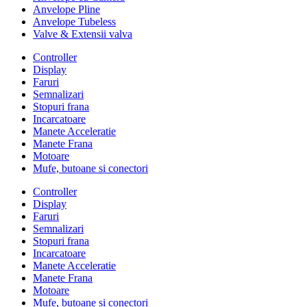
Anvelope Pline
Anvelope Tubeless
Valve & Extensii valva
Controller
Display
Faruri
Semnalizari
Stopuri frana
Incarcatoare
Manete Acceleratie
Manete Frana
Motoare
Mufe, butoane si conectori
Controller
Display
Faruri
Semnalizari
Stopuri frana
Incarcatoare
Manete Acceleratie
Manete Frana
Motoare
Mufe, butoane si conectori