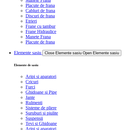
Manete Frana
Placute de frana
Cabluri de frana
Discuri de frana
Etrieri
Frane cu tambur
Frane Hidraulice
Manete Frana
Placute de frana
Elemente sasiu
Close Elemente sasiu
Open Elemente sasiu
Elemente de sasiu
Aripi si aparatori
Cricuri
Furci
Ghidoane si Pipe
Jante
Rulmenti
Sisteme de pliere
Suruburi si piulite
Suspensii
Tevi si Ghidoane
Aripi si aparatori