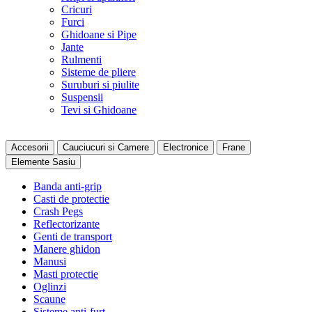
Cricuri
Furci
Ghidoane si Pipe
Jante
Rulmenti
Sisteme de pliere
Suruburi si piulite
Suspensii
Tevi si Ghidoane
Accesorii
Cauciucuri si Camere
Electronice
Frane
Elemente Sasiu
Banda anti-grip
Casti de protectie
Crash Pegs
Reflectorizante
Genti de transport
Manere ghidon
Manusi
Masti protectie
Oglinzi
Scaune
Sisteme anti-furt