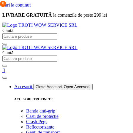
0
0
0
Sari la conținut
LIVRARE GRATUITĂ
la comenzile de peste 299 lei
Caută
Caută
Accesorii
Close Accesorii
Open Accesorii
ACCESORII TROTINETE
Banda anti-grip
Casti de protectie
Crash Pegs
Reflectorizante
Genti de transport