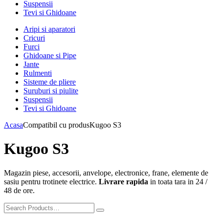
Suspensii
Tevi si Ghidoane
Aripi si aparatori
Cricuri
Furci
Ghidoane si Pipe
Jante
Rulmenti
Sisteme de pliere
Suruburi si piulite
Suspensii
Tevi si Ghidoane
Acasa
Compatibil cu produs
Kugoo S3
Kugoo S3
Magazin piese, accesorii, anvelope, electronice, frane, elemente de
sasiu pentru trotinete electrice.
Livrare rapida
in toata tara in 24 /
48 de ore.