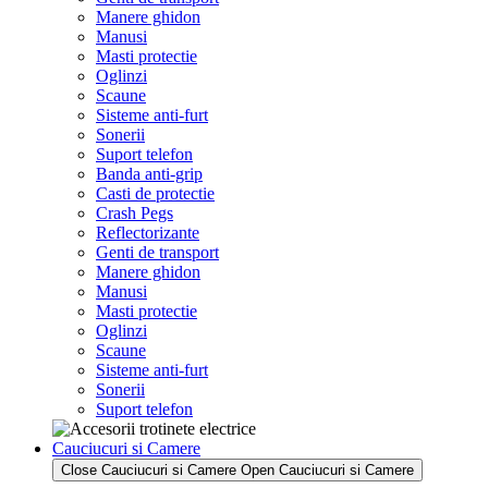
Manere ghidon
Manusi
Masti protectie
Oglinzi
Scaune
Sisteme anti-furt
Sonerii
Suport telefon
Banda anti-grip
Casti de protectie
Crash Pegs
Reflectorizante
Genti de transport
Manere ghidon
Manusi
Masti protectie
Oglinzi
Scaune
Sisteme anti-furt
Sonerii
Suport telefon
Cauciucuri si Camere
Close Cauciucuri si Camere
Open Cauciucuri si Camere