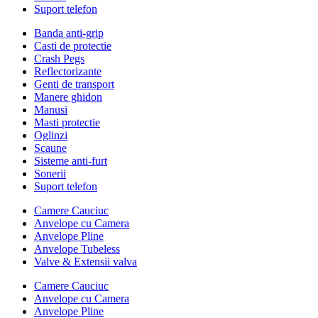
Suport telefon
Banda anti-grip
Casti de protectie
Crash Pegs
Reflectorizante
Genti de transport
Manere ghidon
Manusi
Masti protectie
Oglinzi
Scaune
Sisteme anti-furt
Sonerii
Suport telefon
Camere Cauciuc
Anvelope cu Camera
Anvelope Pline
Anvelope Tubeless
Valve & Extensii valva
Camere Cauciuc
Anvelope cu Camera
Anvelope Pline