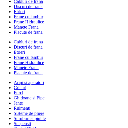
Cabluri de frana
Discuri de frana
Etrieri
Frane cu tambur
Frane Hidraulice
Manete Frana
Placute de frana
Cabluri de frana
Discuri de frana
Etrieri
Frane cu tambur
Frane Hidraulice
Manete Frana
Placute de frana
Aripi si aparatori
Cricuri
Furci
Ghidoane si Pipe
Jante
Rulmenti
Sisteme de pliere
Suruburi si piulite
Suspensii