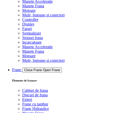
Manete Acceleratie
Manete Frana
Motoare
Mufe, butoane si conectori
Controller
Display
Faruri
Semnalizari
Stopuri frana
Incarcatoare
Manete Acceleratie
Manete Frana
Motoare
Mufe, butoane si conectori
Frane
Close Frane
Open Frane
Elemente de franare
Cabluri de frana
Discuri de frana
Etrieri
Frane cu tambur
Frane Hidraulice