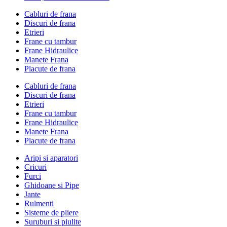
Cabluri de frana
Discuri de frana
Etrieri
Frane cu tambur
Frane Hidraulice
Manete Frana
Placute de frana
Cabluri de frana
Discuri de frana
Etrieri
Frane cu tambur
Frane Hidraulice
Manete Frana
Placute de frana
Aripi si aparatori
Cricuri
Furci
Ghidoane si Pipe
Jante
Rulmenti
Sisteme de pliere
Suruburi si piulite