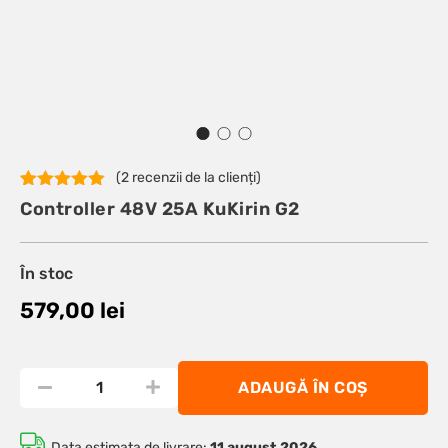
(
2
recenzii de la clienți)
Evaluat la
2
Controller 48V 25A KuKirin G2
5.00
din 5
pe baza a
evaluări de
la clienți
În stoc
579,00
lei
ADAUGĂ ÎN COȘ
Data estimata de livrare:
11 august 2026