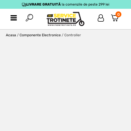
LIVRARE GRATUITĂ
la comenzile de peste 299 lei
0
Acasa
/
Componente Electronice
/ Controller