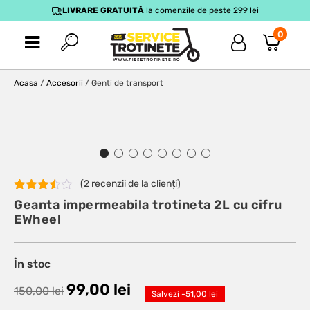
LIVRARE GRATUITĂ
la comenzile de peste 299 lei
0
Acasa
/
Accesorii
/ Genti de transport
(
2
recenzii de la clienți)
Evaluat
2
Geanta impermeabila trotineta 2L cu cifru
la
3.50
EWheel
din 5 pe
baza a
evaluări
de la
În stoc
clienți
99,00
lei
150,00
lei
Salvezi -
51,00
lei