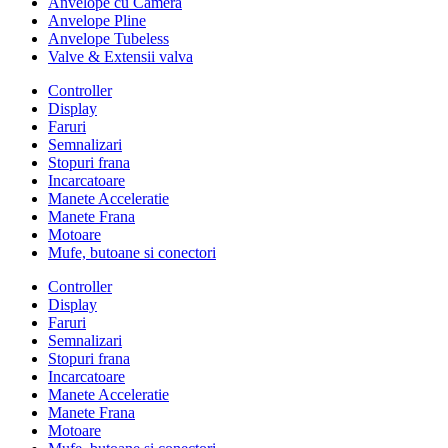
Anvelope cu Camera
Anvelope Pline
Anvelope Tubeless
Valve & Extensii valva
Controller
Display
Faruri
Semnalizari
Stopuri frana
Incarcatoare
Manete Acceleratie
Manete Frana
Motoare
Mufe, butoane si conectori
Controller
Display
Faruri
Semnalizari
Stopuri frana
Incarcatoare
Manete Acceleratie
Manete Frana
Motoare