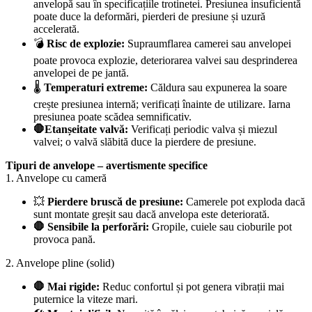
anvelopă sau în specificațiile trotinetei. Presiunea insuficientă
poate duce la deformări, pierderi de presiune și uzură
accelerată.
💣
Risc de explozie:
Supraumflarea camerei sau anvelopei
poate provoca explozie, deteriorarea valvei sau desprinderea
anvelopei de pe jantă.
🌡️
Temperaturi extreme:
Căldura sau expunerea la soare
crește presiunea internă; verificați înainte de utilizare. Iarna
presiunea poate scădea semnificativ.
🛑Etanșeitate valvă:
Verificați periodic valva și miezul
valvei; o valvă slăbită duce la pierdere de presiune.
Tipuri de anvelope – avertismente specifice
1. Anvelope cu cameră
💥
Pierdere bruscă de presiune:
Camerele pot exploda dacă
sunt montate greșit sau dacă anvelopa este deteriorată.
🛑 Sensibile la perforări:
Gropile, cuiele sau cioburile pot
provoca pană.
2. Anvelope pline (solid)
🛑 Mai rigide:
Reduc confortul și pot genera vibrații mai
puternice la viteze mari.