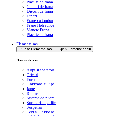
Placute de frana
Cabluri de frana
Discuri de frana
Etrieri
Frane cu tambur
Frane Hidraulice
Manete Frana
Placute de frana
Elemente sasiu
Close Elemente sasiu
Open Elemente sasiu
Elemente de sasiu
Aripi si aparatori
Cricuri
Furci
Ghidoane si Pipe
Jante
Rulmenti
Sisteme de pliere
Suruburi si piulite
Suspensii
Tevi si Ghidoane