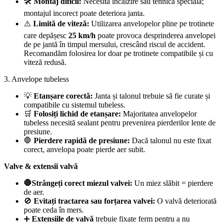
🛠️
Montaj dificil:
Necesită încălzire sau tehnică specială;
montajul incorect poate deteriora janta.
⚠️
Limită de viteză:
Utilizarea anvelopelor pline pe trotinete
care depășesc
25 km/h
poate provoca desprinderea anvelopei
de pe jantă în timpul mersului, crescând riscul de accident.
Recomandăm folosirea lor doar pe trotinete compatibile și cu
viteză redusă.
3. Anvelope tubeless
💡
Etanșare corectă:
Janta și talonul trebuie să fie curate și
compatibile cu sistemul tubeless.
🛒
Folosiți lichid de etanșare:
Majoritatea anvelopelor
tubeless necesită sealant pentru prevenirea pierderilor lente de
presiune.
🛑
Pierdere rapidă de presiune:
Dacă talonul nu este fixat
corect, anvelopa poate pierde aer subit.
Valve & extensii valvă
🛑Strângeți corect miezul valvei:
Un miez slăbit = pierdere
de aer.
🚫
Evitați tractarea sau forțarea valvei:
O valvă deteriorată
poate ceda în mers.
➕
Extensiile de valvă
trebuie fixate ferm pentru a nu