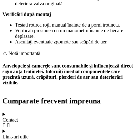
deteriora valva originală.
Verificări după montaj
Testați rotirea roții manual înainte de a porni trotineta.
Verificați presiunea cu un manometru înainte de fiecare
deplasare.
Ascultați eventuale zgomote sau scăpări de aer.
⚠️ Notă importantă
Anvelopele și camerele sunt consumabile și influențează direct
siguranța trotinetei. Înlocuiți imediat componentele care
prezintă uzură, crăpături, pierderi de aer sau deteriorări
vizibile.
Cumparate frecvent impreuna
Contact
Link-uri utile