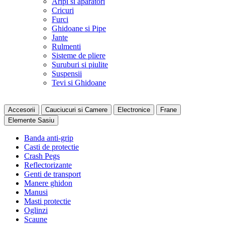
Aripi si aparatori
Cricuri
Furci
Ghidoane si Pipe
Jante
Rulmenti
Sisteme de pliere
Suruburi si piulite
Suspensii
Tevi si Ghidoane
Accesorii
Cauciucuri si Camere
Electronice
Frane
Elemente Sasiu
Banda anti-grip
Casti de protectie
Crash Pegs
Reflectorizante
Genti de transport
Manere ghidon
Manusi
Masti protectie
Oglinzi
Scaune