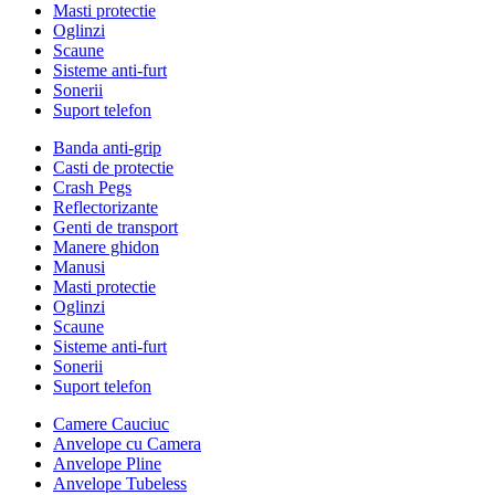
Masti protectie
Oglinzi
Scaune
Sisteme anti-furt
Sonerii
Suport telefon
Banda anti-grip
Casti de protectie
Crash Pegs
Reflectorizante
Genti de transport
Manere ghidon
Manusi
Masti protectie
Oglinzi
Scaune
Sisteme anti-furt
Sonerii
Suport telefon
Camere Cauciuc
Anvelope cu Camera
Anvelope Pline
Anvelope Tubeless