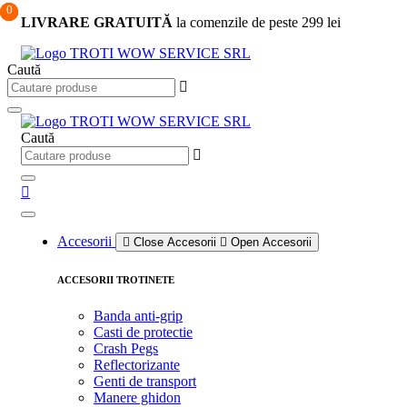
0
0
0
Sari
LIVRARE GRATUITĂ
la comenzile de peste 299 lei
la
conținut
Caută
Caută
Accesorii
Close Accesorii
Open Accesorii
ACCESORII TROTINETE
Banda anti-grip
Casti de protectie
Crash Pegs
Reflectorizante
Genti de transport
Manere ghidon