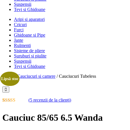
Suspensii
Tevi si Ghidoane
Aripi si aparatori
Cricuri
Furci
Ghidoane si Pipe
Jante
Rulmenti
Sisteme de pliere
Suruburi si piulite
Suspensii
Tevi si Ghidoane
Acasa
/
Cauciucuri si camere
/ Cauciucuri Tubeless
Lipsă stoc
Lipsă stoc
(
5
recenzii de la clienți)
Evaluat la
5
5.00
din 5 pe
Cauciuc 85/65 6.5 Wanda
baza a
evaluări de la
clienți