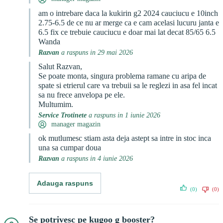
am o intrebare daca la kukirin g2 2024 cauciucu e 10inch
2.75-6.5 de ce nu ar merge ca e cam acelasi lucuru janta e
6.5 fix ce trebuie cauciucu e doar mai lat decat 85/65 6.5
Wanda
Razvan
a raspuns in 29 mai 2026
Salut Razvan,
Se poate monta, singura problema ramane cu aripa de
spate si etrierul care va trebuii sa le reglezi in asa fel incat
sa nu frece anvelopa pe ele.
Multumim.
Service Trotinete
a raspuns in 1 iunie 2026
manager magazin
ok mutlumesc stiam asta deja astept sa intre in stoc inca
una sa cumpar doua
Razvan
a raspuns in 4 iunie 2026
Adauga raspuns
(0)
(0)
Se potrivesc pe kugoo g booster?