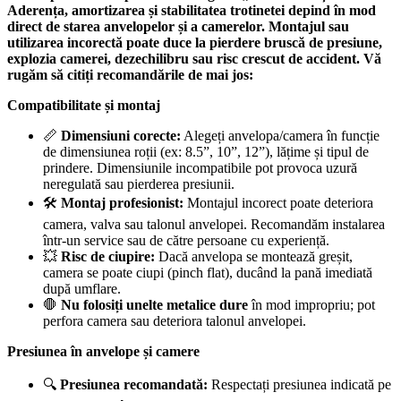
Aderența, amortizarea și stabilitatea trotinetei depind în mod
direct de starea anvelopelor și a camerelor. Montajul sau
utilizarea incorectă poate duce la pierdere bruscă de presiune,
explozia camerei, dezechilibru sau risc crescut de accident. Vă
rugăm să citiți recomandările de mai jos:
Compatibilitate și montaj
📏
Dimensiuni corecte:
Alegeți anvelopa/camera în funcție
de dimensiunea roții (ex: 8.5”, 10”, 12”), lățime și tipul de
prindere. Dimensiunile incompatibile pot provoca uzură
neregulată sau pierderea presiunii.
🛠️
Montaj profesionist:
Montajul incorect poate deteriora
camera, valva sau talonul anvelopei. Recomandăm instalarea
într-un service sau de către persoane cu experiență.
💥
Risc de ciupire:
Dacă anvelopa se montează greșit,
camera se poate ciupi (pinch flat), ducând la pană imediată
după umflare.
🛑
Nu folosiți unelte metalice dure
în mod impropriu; pot
perfora camera sau deteriora talonul anvelopei.
Presiunea în anvelope și camere
🔍
Presiunea recomandată:
Respectați presiunea indicată pe