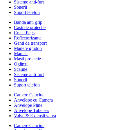
Sisteme anti-furt
Sonerii
Suport telefon
Banda anti-grip
Casti de protectie
Crash Pegs
Reflectorizante
Genti de transport
Manere ghidon
Manusi
Masti protectie
Oglinzi
Scaune
Sisteme anti-furt
Sonerii
Suport telefon
Camere Cauciuc
Anvelope cu Camera
Anvelope Pline
Anvelope Tubeless
Valve & Extensii valva
Camere Cauciuc