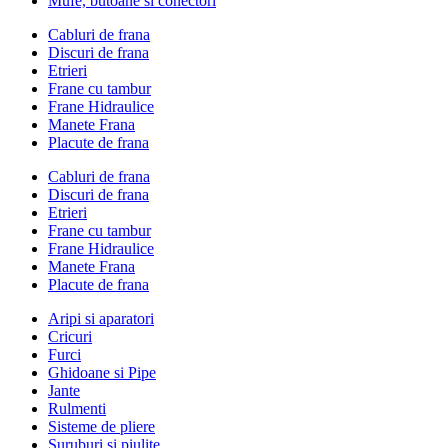
Mufe, butoane si conectori
Cabluri de frana
Discuri de frana
Etrieri
Frane cu tambur
Frane Hidraulice
Manete Frana
Placute de frana
Cabluri de frana
Discuri de frana
Etrieri
Frane cu tambur
Frane Hidraulice
Manete Frana
Placute de frana
Aripi si aparatori
Cricuri
Furci
Ghidoane si Pipe
Jante
Rulmenti
Sisteme de pliere
Suruburi si piulite