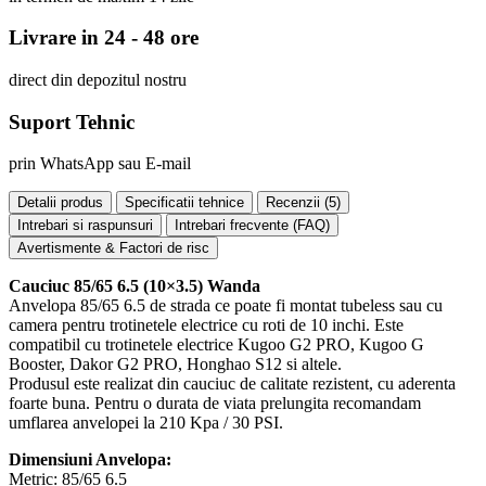
Livrare in 24 - 48 ore
direct din depozitul nostru
Suport Tehnic
prin WhatsApp sau E-mail
Detalii produs
Specificatii tehnice
Recenzii (
5
)
Intrebari si raspunsuri
Intrebari frecvente (FAQ)
Avertismente & Factori de risc
Cauciuc 85/65 6.5 (10×3.5) Wanda
Anvelopa 85/65 6.5 de strada ce poate fi montat tubeless sau cu
camera pentru trotinetele electrice cu roti de 10 inchi. Este
compatibil cu trotinetele electrice Kugoo G2 PRO, Kugoo G
Booster, Dakor G2 PRO, Honghao S12 si altele.
Produsul este realizat din cauciuc de calitate rezistent, cu aderenta
foarte buna. Pentru o durata de viata prelungita recomandam
umflarea anvelopei la 210 Kpa / 30 PSI.
Dimensiuni Anvelopa:
Metric: 85/65 6.5