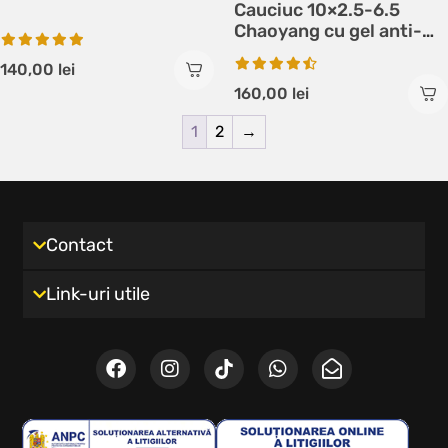
Cauciuc 10×2.5-6.5
Chaoyang cu gel anti-
pana
140,00
lei
160,00
lei
1
2
→
Contact
Link-uri utile