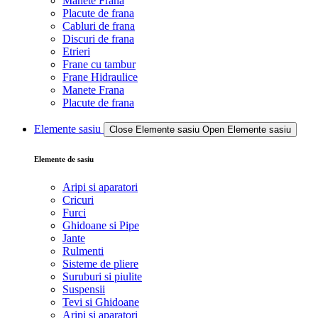
Manete Frana
Placute de frana
Cabluri de frana
Discuri de frana
Etrieri
Frane cu tambur
Frane Hidraulice
Manete Frana
Placute de frana
Elemente sasiu
Close Elemente sasiu
Open Elemente sasiu
Elemente de sasiu
Aripi si aparatori
Cricuri
Furci
Ghidoane si Pipe
Jante
Rulmenti
Sisteme de pliere
Suruburi si piulite
Suspensii
Tevi si Ghidoane
Aripi si aparatori