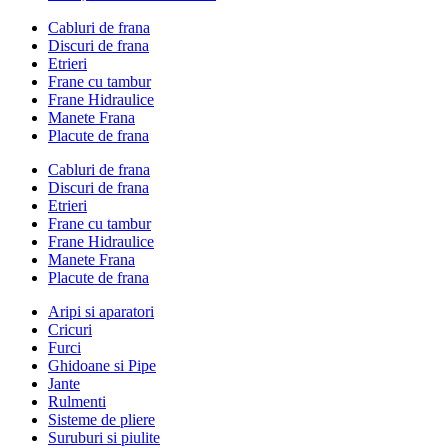
Cabluri de frana
Discuri de frana
Etrieri
Frane cu tambur
Frane Hidraulice
Manete Frana
Placute de frana
Cabluri de frana
Discuri de frana
Etrieri
Frane cu tambur
Frane Hidraulice
Manete Frana
Placute de frana
Aripi si aparatori
Cricuri
Furci
Ghidoane si Pipe
Jante
Rulmenti
Sisteme de pliere
Suruburi si piulite