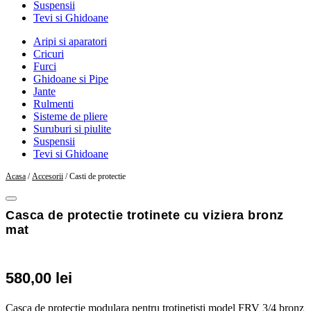
Suspensii
Tevi si Ghidoane
Aripi si aparatori
Cricuri
Furci
Ghidoane si Pipe
Jante
Rulmenti
Sisteme de pliere
Suruburi si piulite
Suspensii
Tevi si Ghidoane
Acasa
/
Accesorii
/ Casti de protectie
Casca de protectie trotinete cu viziera bronz
mat
580,00
lei
Casca de protectie modulara pentru trotinetisti model FRV 3/4 bronz