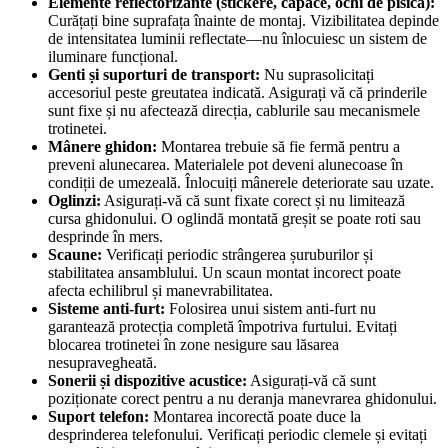
Elemente reflectorizante (stickere, capace, ochi de pisică):
Curățați bine suprafața înainte de montaj. Vizibilitatea depinde
de intensitatea luminii reflectate—nu înlocuiesc un sistem de
iluminare funcțional.
Genti și suporturi de transport:
Nu suprasolicitați
accesoriul peste greutatea indicată. Asigurați vă că prinderile
sunt fixe și nu afectează direcția, cablurile sau mecanismele
trotinetei.
Mânere ghidon:
Montarea trebuie să fie fermă pentru a
preveni alunecarea. Materialele pot deveni alunecoase în
condiții de umezeală. Înlocuiți mânerele deteriorate sau uzate.
Oglinzi:
Asigurați-vă că sunt fixate corect și nu limitează
cursa ghidonului. O oglindă montată greșit se poate roti sau
desprinde în mers.
Scaune:
Verificați periodic strângerea șuruburilor și
stabilitatea ansamblului. Un scaun montat incorect poate
afecta echilibrul și manevrabilitatea.
Sisteme anti-furt:
Folosirea unui sistem anti-furt nu
garantează protecția completă împotriva furtului. Evitați
blocarea trotinetei în zone nesigure sau lăsarea
nesupravegheată.
Sonerii și dispozitive acustice:
Asigurați-vă că sunt
poziționate corect pentru a nu deranja manevrarea ghidonului.
Suport telefon:
Montarea incorectă poate duce la
desprinderea telefonului. Verificați periodic clemele și evitați