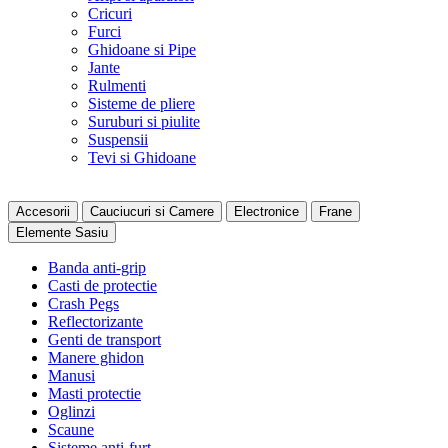
Cricuri
Furci
Ghidoane si Pipe
Jante
Rulmenti
Sisteme de pliere
Suruburi si piulite
Suspensii
Tevi si Ghidoane
Accesorii
Cauciucuri si Camere
Electronice
Frane
Elemente Sasiu
Banda anti-grip
Casti de protectie
Crash Pegs
Reflectorizante
Genti de transport
Manere ghidon
Manusi
Masti protectie
Oglinzi
Scaune
Sisteme anti-furt