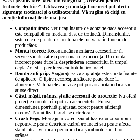
Acest produs face parte din categoria „Accesorii pentru
trotinete electrice”. Utilizarea și montajul incorect pot afecta
siguranța trotinetei și a utilizatorului. Vă rugăm să citiți cu
atenție informațiile de mai jos:
Compatibilitate:
Verificați înainte de achiziție dacă accesoriul
este compatibil cu modelul dvs. de trotinetă. Dimensiunile,
sistemele de prindere și materialele pot varia în funcție de
producător.
Montaj corect:
Recomandăm montarea accesoriilor în
service sau de către o persoană cu experiență. Un montaj
incorect poate duce la desprinderea accesoriului în timpul
deplasării și la pierderea controlului trotinetei.
Banda anti-grip:
Asigurați-vă că suprafața este curată înainte
de aplicare. O lipire necorespunzătoare poate duce la
alunecare. Materialele abrazive pot provoca iritații dacă sunt
atinse direct.
Căști, măști, mănuși și alte accesorii de protecție:
Nu oferă
protecție completă împotriva accidentelor. Folosiți
dimensiunea potrivită și ajustați corect pentru eficiență
maximă. Nu utilizați produse deteriorate.
Crash Pegs:
Montajul incorect sau utilizarea unor șuruburi
nepotrivite poate deteriora cadrul trotinetei sau poate afecta
stabilitatea. Verificați periodic dacă șuruburile sunt bine
strânse.