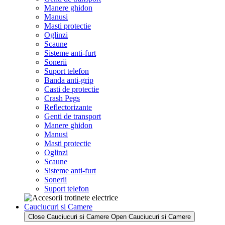
Manere ghidon
Manusi
Masti protectie
Oglinzi
Scaune
Sisteme anti-furt
Sonerii
Suport telefon
Banda anti-grip
Casti de protectie
Crash Pegs
Reflectorizante
Genti de transport
Manere ghidon
Manusi
Masti protectie
Oglinzi
Scaune
Sisteme anti-furt
Sonerii
Suport telefon
Cauciucuri si Camere
Close Cauciucuri si Camere
Open Cauciucuri si Camere