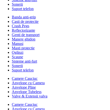
Sonerii
Suport telefon
Banda anti-grip
Casti de protectie
Crash Pegs
Reflectorizante
Genti de transport
Manere ghidon
Manusi
Masti protectie
Oglinzi
Scaune
Sisteme anti-furt
Sonerii
Suport telefon
Camere Cauciuc
Anvelope cu Camera
Anvelope Pline
Anvelope Tubeless
Valve & Extensii valva
Camere Cauciuc
Anvelope cu Camera