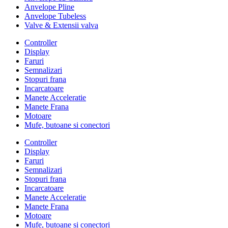
Anvelope Pline
Anvelope Tubeless
Valve & Extensii valva
Controller
Display
Faruri
Semnalizari
Stopuri frana
Incarcatoare
Manete Acceleratie
Manete Frana
Motoare
Mufe, butoane si conectori
Controller
Display
Faruri
Semnalizari
Stopuri frana
Incarcatoare
Manete Acceleratie
Manete Frana
Motoare
Mufe, butoane si conectori