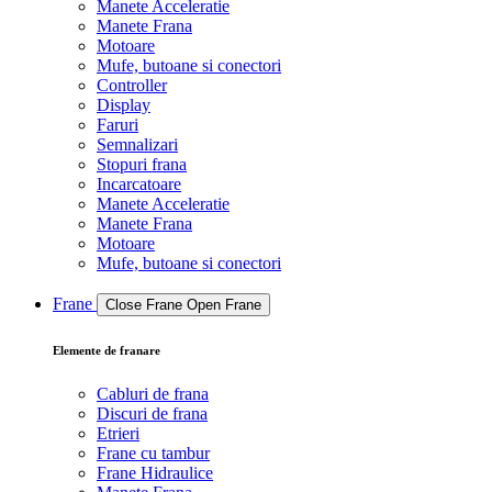
Manete Acceleratie
Manete Frana
Motoare
Mufe, butoane si conectori
Controller
Display
Faruri
Semnalizari
Stopuri frana
Incarcatoare
Manete Acceleratie
Manete Frana
Motoare
Mufe, butoane si conectori
Frane
Close Frane
Open Frane
Elemente de franare
Cabluri de frana
Discuri de frana
Etrieri
Frane cu tambur
Frane Hidraulice