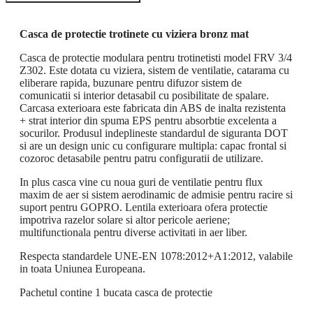
Casca de protectie trotinete cu viziera bronz mat
Casca de protectie modulara pentru trotinetisti model FRV 3/4
Z302. Este dotata cu viziera, sistem de ventilatie, catarama cu
eliberare rapida, buzunare pentru difuzor sistem de
comunicatii si interior detasabil cu posibilitate de spalare.
Carcasa exterioara este fabricata din ABS de inalta rezistenta
+ strat interior din spuma EPS pentru absorbtie excelenta a
socurilor. Produsul indeplineste standardul de siguranta DOT
si are un design unic cu configurare multipla: capac frontal si
cozoroc detasabile pentru patru configuratii de utilizare.
In plus casca vine cu noua guri de ventilatie pentru flux
maxim de aer si sistem aerodinamic de admisie pentru racire si
suport pentru GOPRO. Lentila exterioara ofera protectie
impotriva razelor solare si altor pericole aeriene;
multifunctionala pentru diverse activitati in aer liber.
Respecta standardele UNE-EN 1078:2012+A1:2012, valabile
in toata Uniunea Europeana.
Pachetul contine 1 bucata casca de protectie