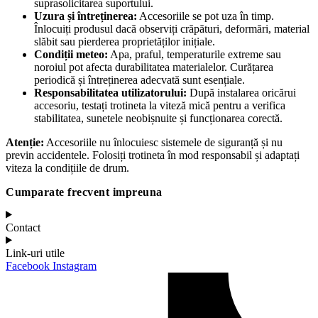
suprasolicitarea suportului.
Uzura și întreținerea:
Accesoriile se pot uza în timp.
Înlocuiți produsul dacă observiți crăpături, deformări, material
slăbit sau pierderea proprietăților inițiale.
Condiții meteo:
Apa, praful, temperaturile extreme sau
noroiul pot afecta durabilitatea materialelor. Curățarea
periodică și întreținerea adecvată sunt esențiale.
Responsabilitatea utilizatorului:
După instalarea oricărui
accesoriu, testați trotineta la viteză mică pentru a verifica
stabilitatea, sunetele neobișnuite și funcționarea corectă.
Atenție:
Accesoriile nu înlocuiesc sistemele de siguranță și nu
previn accidentele. Folosiți trotineta în mod responsabil și adaptați
viteza la condițiile de drum.
Cumparate frecvent impreuna
Contact
Link-uri utile
Facebook
Instagram