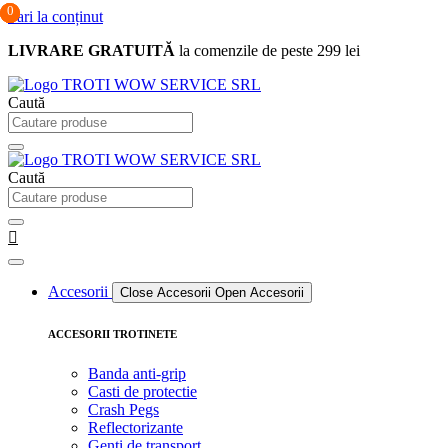
0
0
0
Sari la conținut
LIVRARE GRATUITĂ
la comenzile de peste 299 lei
Caută
Caută
Accesorii
Close Accesorii
Open Accesorii
ACCESORII TROTINETE
Banda anti-grip
Casti de protectie
Crash Pegs
Reflectorizante
Genti de transport