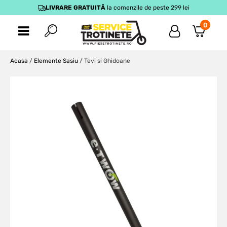
LIVRARE GRATUITĂ
la comenzile de peste 299 lei
0
Acasa
/
Elemente Sasiu
/ Tevi si Ghidoane