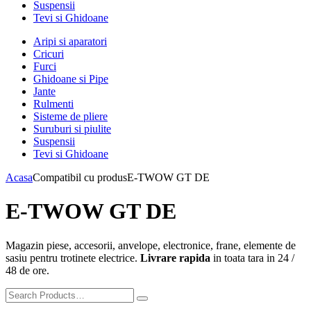
Suspensii
Tevi si Ghidoane
Aripi si aparatori
Cricuri
Furci
Ghidoane si Pipe
Jante
Rulmenti
Sisteme de pliere
Suruburi si piulite
Suspensii
Tevi si Ghidoane
Acasa
Compatibil cu produs
E-TWOW GT DE
E-TWOW GT DE
Magazin piese, accesorii, anvelope, electronice, frane, elemente de
sasiu pentru trotinete electrice.
Livrare rapida
in toata tara in 24 /
48 de ore.