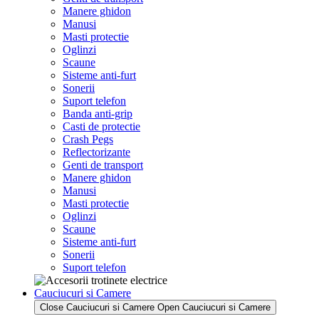
Manere ghidon
Manusi
Masti protectie
Oglinzi
Scaune
Sisteme anti-furt
Sonerii
Suport telefon
Banda anti-grip
Casti de protectie
Crash Pegs
Reflectorizante
Genti de transport
Manere ghidon
Manusi
Masti protectie
Oglinzi
Scaune
Sisteme anti-furt
Sonerii
Suport telefon
Cauciucuri si Camere
Close Cauciucuri si Camere
Open Cauciucuri si Camere