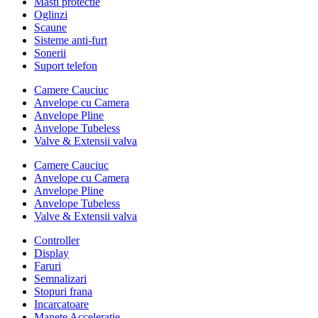
Masti protectie
Oglinzi
Scaune
Sisteme anti-furt
Sonerii
Suport telefon
Camere Cauciuc
Anvelope cu Camera
Anvelope Pline
Anvelope Tubeless
Valve & Extensii valva
Camere Cauciuc
Anvelope cu Camera
Anvelope Pline
Anvelope Tubeless
Valve & Extensii valva
Controller
Display
Faruri
Semnalizari
Stopuri frana
Incarcatoare
Manete Acceleratie