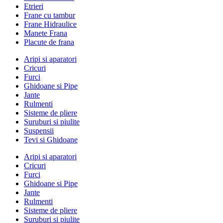
Etrieri
Frane cu tambur
Frane Hidraulice
Manete Frana
Placute de frana
Aripi si aparatori
Cricuri
Furci
Ghidoane si Pipe
Jante
Rulmenti
Sisteme de pliere
Suruburi si piulite
Suspensii
Tevi si Ghidoane
Aripi si aparatori
Cricuri
Furci
Ghidoane si Pipe
Jante
Rulmenti
Sisteme de pliere
Suruburi si piulite