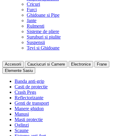
Cricuri
Furci
Ghidoane si Pipe
Jante
Rulmenti
Sisteme de pliere
Suruburi si piulite
Suspensii
Tevi si Ghidoane
Accesorii
Cauciucuri si Camere
Electronice
Frane
Elemente Sasiu
Banda anti-grip
Casti de protectie
Crash Pegs
Reflectorizante
Genti de transport
Manere ghidon
Manusi
Masti protectie
Oglinzi
Scaune
Sisteme anti-furt