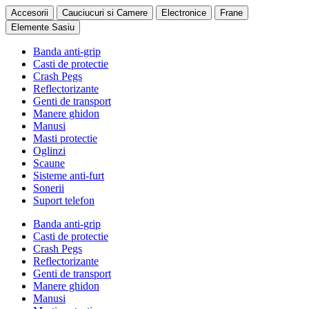
Accesorii
Cauciucuri si Camere
Electronice
Frane
Elemente Sasiu
Banda anti-grip
Casti de protectie
Crash Pegs
Reflectorizante
Genti de transport
Manere ghidon
Manusi
Masti protectie
Oglinzi
Scaune
Sisteme anti-furt
Sonerii
Suport telefon
Banda anti-grip
Casti de protectie
Crash Pegs
Reflectorizante
Genti de transport
Manere ghidon
Manusi