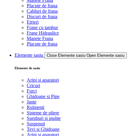
Manete Frana
Placute de frana
Cabluri de frana
Discuri de frana
Etrieri
Frane cu tambur
Frane Hidraulice
Manete Frana
Placute de frana
Elemente sasiu
Close Elemente sasiu
Open Elemente sasiu
Elemente de sasiu
Aripi si aparatori
Cricuri
Furci
Ghidoane si Pipe
Jante
Rulmenti
Sisteme de pliere
Suruburi si piulite
Suspensii
Tevi si Ghidoane
Aripi si aparatori