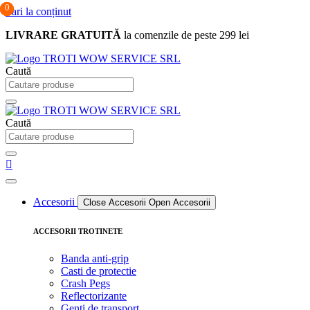
0
0
0
Sari la conținut
LIVRARE GRATUITĂ
la comenzile de peste 299 lei
Caută
Caută
Accesorii
Close Accesorii
Open Accesorii
ACCESORII TROTINETE
Banda anti-grip
Casti de protectie
Crash Pegs
Reflectorizante
Genti de transport