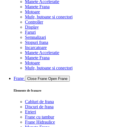
Manete Acceleratie
Manete Frana
Motoare
Mufe, butoane si conectori
Controller
Display
Faruri
Semnalizari
Stopuri frana
Incarcatoare
Manete Acceleratie
Manete Frana
Motoare
Mufe, butoane si conectori
Frane
Close Frane
Open Frane
Elemente de franare
Cabluri de frana
Discuri de frana
Etrieri
Frane cu tambur
Frane Hidraulice