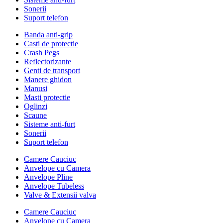
Sonerii
Suport telefon
Banda anti-grip
Casti de protectie
Crash Pegs
Reflectorizante
Genti de transport
Manere ghidon
Manusi
Masti protectie
Oglinzi
Scaune
Sisteme anti-furt
Sonerii
Suport telefon
Camere Cauciuc
Anvelope cu Camera
Anvelope Pline
Anvelope Tubeless
Valve & Extensii valva
Camere Cauciuc
Anvelope cu Camera