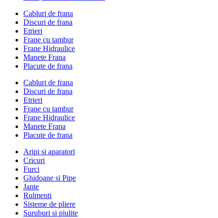
Cabluri de frana
Discuri de frana
Etrieri
Frane cu tambur
Frane Hidraulice
Manete Frana
Placute de frana
Cabluri de frana
Discuri de frana
Etrieri
Frane cu tambur
Frane Hidraulice
Manete Frana
Placute de frana
Aripi si aparatori
Cricuri
Furci
Ghidoane si Pipe
Jante
Rulmenti
Sisteme de pliere
Suruburi si piulite