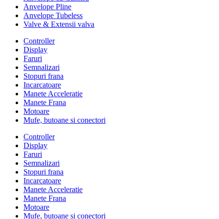
Anvelope Pline
Anvelope Tubeless
Valve & Extensii valva
Controller
Display
Faruri
Semnalizari
Stopuri frana
Incarcatoare
Manete Acceleratie
Manete Frana
Motoare
Mufe, butoane si conectori
Controller
Display
Faruri
Semnalizari
Stopuri frana
Incarcatoare
Manete Acceleratie
Manete Frana
Motoare
Mufe, butoane si conectori