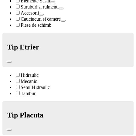
Elemente Sasiu
Suruburi si rulmenti
Accesorii
Cauciucuri si camere
Piese de schimb
Tip Etrier
Hidraulic
Mecanic
Semi-Hidraulic
Tambur
Tip Placuta