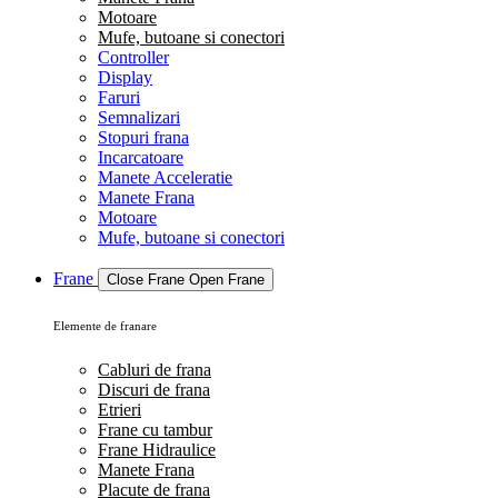
Motoare
Mufe, butoane si conectori
Controller
Display
Faruri
Semnalizari
Stopuri frana
Incarcatoare
Manete Acceleratie
Manete Frana
Motoare
Mufe, butoane si conectori
Frane
Close Frane
Open Frane
Elemente de franare
Cabluri de frana
Discuri de frana
Etrieri
Frane cu tambur
Frane Hidraulice
Manete Frana
Placute de frana