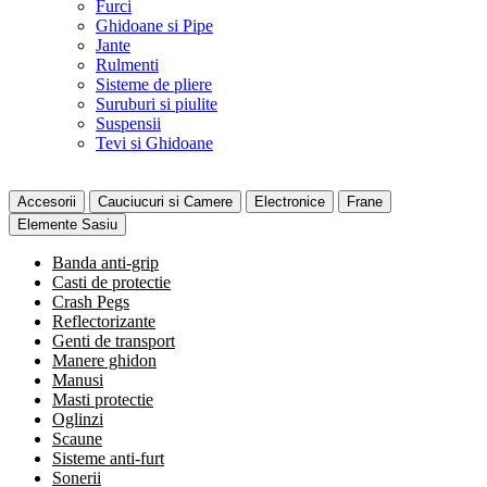
Furci
Ghidoane si Pipe
Jante
Rulmenti
Sisteme de pliere
Suruburi si piulite
Suspensii
Tevi si Ghidoane
Accesorii
Cauciucuri si Camere
Electronice
Frane
Elemente Sasiu
Banda anti-grip
Casti de protectie
Crash Pegs
Reflectorizante
Genti de transport
Manere ghidon
Manusi
Masti protectie
Oglinzi
Scaune
Sisteme anti-furt
Sonerii