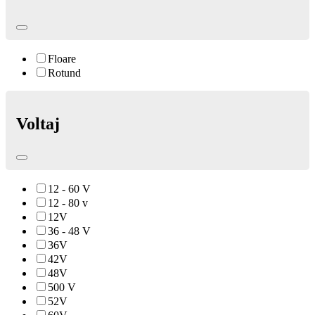
Floare
Rotund
Voltaj
12 - 60 V
12 - 80 v
12V
36 - 48 V
36V
42V
48V
500 V
52V