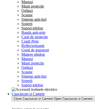
Manusi
Masti protectie
Oglinzi
Scaune
Sisteme anti-furt
Sonerii
Suport telefon
Banda anti-grip
Casti de protectie
Crash Pegs
Reflectorizante
Genti de transport
Manere ghidon
Manusi
Masti protectie
Oglinzi
Scaune
Sisteme anti-furt
Sonerii
Suport telefon
Cauciucuri si Camere
Close Cauciucuri si Camere
Open Cauciucuri si Camere
Anvelope, camere de aer si valve