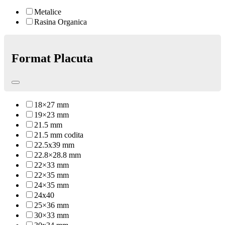
Metalice
Rasina Organica
Format Placuta
18×27 mm
19×23 mm
21.5 mm
21.5 mm codita
22.5x39 mm
22.8×28.8 mm
22×33 mm
22×35 mm
24×35 mm
24x40
25×36 mm
30×33 mm