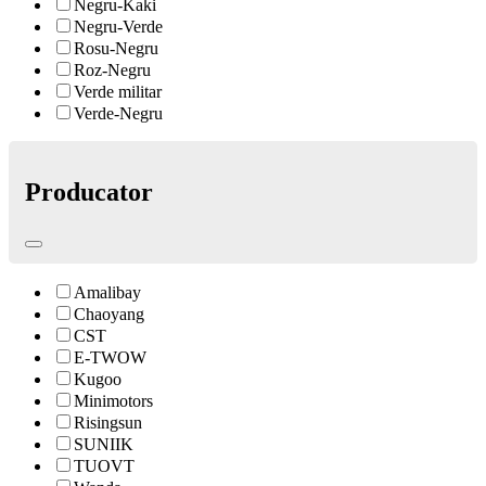
Negru-Kaki
Negru-Verde
Rosu-Negru
Roz-Negru
Verde militar
Verde-Negru
Producator
Amalibay
Chaoyang
CST
E-TWOW
Kugoo
Minimotors
Risingsun
SUNIIK
TUOVT