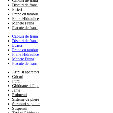
Cabluri de frana
Discuri de frana
Etrieri
Frane cu tambur
Frane Hidraulice
Manete Frana
Placute de frana
Cabluri de frana
Discuri de frana
Etrieri
Frane cu tambur
Frane Hidraulice
Manete Frana
Placute de frana
Aripi si aparatori
Cricuri
Furci
Ghidoane si Pipe
Jante
Rulmenti
Sisteme de pliere
Suruburi si piulite
Suspensii
Tevi si Ghidoane