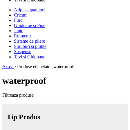
Aripi si aparatori
Cricuri
Furci
Ghidoane si Pipe
Jante
Rulmenti
Sisteme de pliere
Suruburi si piulite
Suspensii
Tevi si Ghidoane
Acasa
/ Produse etichetate „waterproof”
waterproof
Filtreaza produse
Tip Produs