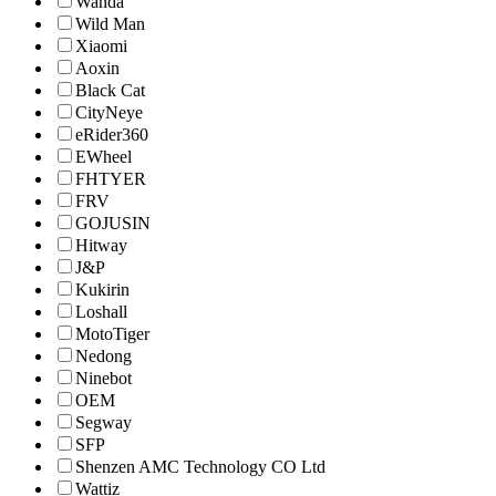
Wanda
Wild Man
Xiaomi
Aoxin
Black Cat
CityNeye
eRider360
EWheel
FHTYER
FRV
GOJUSIN
Hitway
J&P
Kukirin
Loshall
MotoTiger
Nedong
Ninebot
OEM
Segway
SFP
Shenzen AMC Technology CO Ltd
Wattiz