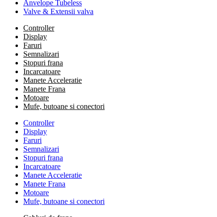
Anvelope Tubeless
Valve & Extensii valva
Controller
Display
Faruri
Semnalizari
Stopuri frana
Incarcatoare
Manete Acceleratie
Manete Frana
Motoare
Mufe, butoane si conectori
Controller
Display
Faruri
Semnalizari
Stopuri frana
Incarcatoare
Manete Acceleratie
Manete Frana
Motoare
Mufe, butoane si conectori