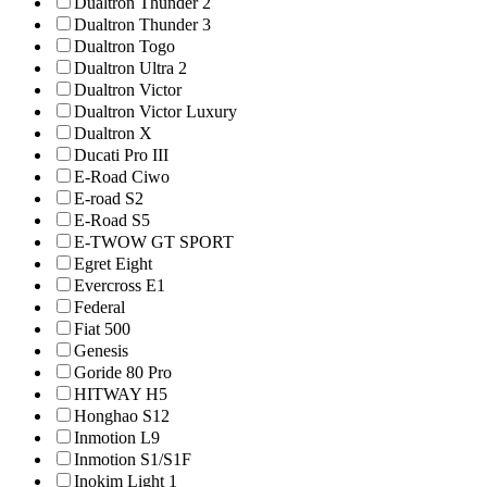
Dualtron Thunder 2
Dualtron Thunder 3
Dualtron Togo
Dualtron Ultra 2
Dualtron Victor
Dualtron Victor Luxury
Dualtron X
Ducati Pro III
E-Road Ciwo
E-road S2
E-Road S5
E-TWOW GT SPORT
Egret Eight
Evercross E1
Federal
Fiat 500
Genesis
Goride 80 Pro
HITWAY H5
Honghao S12
Inmotion L9
Inmotion S1/S1F
Inokim Light 1