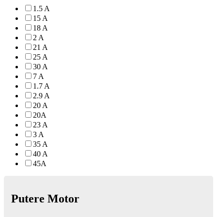
1.5 A
15 A
18 A
2 A
21 A
25 A
30 A
7 A
1.7 A
2.9 A
20 A
20A
23 A
3 A
35 A
40 A
45A
Putere Motor