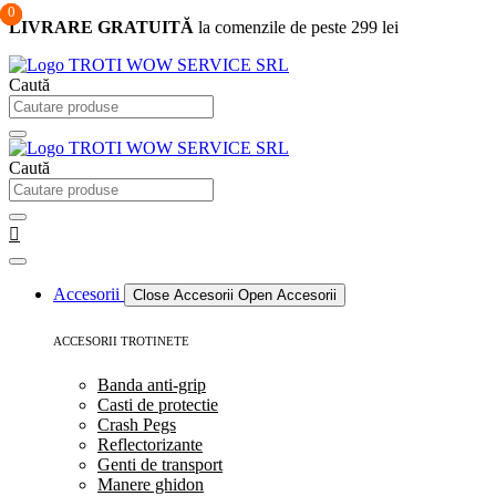
0
0
0
Sari
LIVRARE GRATUITĂ
la comenzile de peste 299 lei
la
conținut
Caută
Caută
Accesorii
Close Accesorii
Open Accesorii
ACCESORII TROTINETE
Banda anti-grip
Casti de protectie
Crash Pegs
Reflectorizante
Genti de transport
Manere ghidon