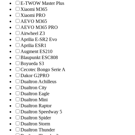
E-TWOW Master Plus
Xiaomi M365
Xiaomi PRO
AEVO M365
AEVO M365 PRO
Airwheel Z3
Aprilia E-SR2 Evo
Aprilia ESR1
Augment ES210
Blaupunkt ESC808
Boyueda S3
Cecotec Bongo Serie A
Dakor G2PRO
Dualtron Achilleus
Dualtron City
Dualtron Eagle
Dualtron Mini
Dualtron Raptor
Dualtron Speedway 5
Dualtron Spider
Dualtron Storm
Dualtron Thunder