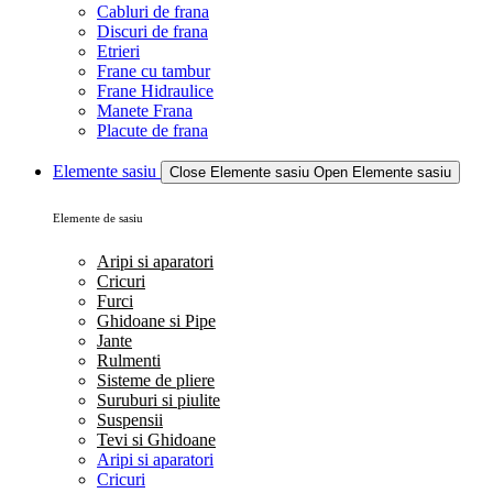
Cabluri de frana
Discuri de frana
Etrieri
Frane cu tambur
Frane Hidraulice
Manete Frana
Placute de frana
Elemente sasiu
Close Elemente sasiu
Open Elemente sasiu
Elemente de sasiu
Aripi si aparatori
Cricuri
Furci
Ghidoane si Pipe
Jante
Rulmenti
Sisteme de pliere
Suruburi si piulite
Suspensii
Tevi si Ghidoane
Aripi si aparatori
Cricuri