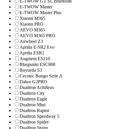
E-TWOW GT SL Bluetooth
E-TWOW Master
E-TWOW Master Plus
Xiaomi M365
Xiaomi PRO
AEVO M365
AEVO M365 PRO
Airwheel Z3
Aprilia E-SR2 Evo
Aprilia ESR1
Augment ES210
Blaupunkt ESC808
Boyueda S3
Cecotec Bongo Serie A
Dakor G2PRO
Dualtron Achilleus
Dualtron City
Dualtron Eagle
Dualtron Mini
Dualtron Raptor
Dualtron Speedway 5
Dualtron Spider
Dualtron Storm