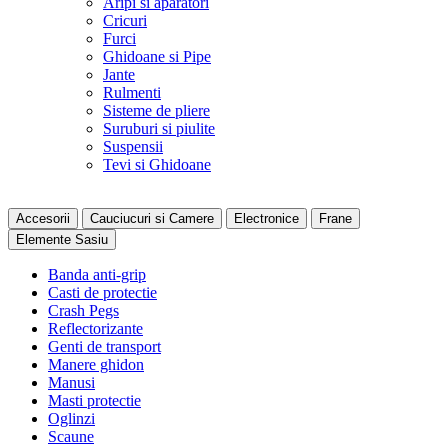
Aripi si aparatori
Cricuri
Furci
Ghidoane si Pipe
Jante
Rulmenti
Sisteme de pliere
Suruburi si piulite
Suspensii
Tevi si Ghidoane
Accesorii
Cauciucuri si Camere
Electronice
Frane
Elemente Sasiu
Banda anti-grip
Casti de protectie
Crash Pegs
Reflectorizante
Genti de transport
Manere ghidon
Manusi
Masti protectie
Oglinzi
Scaune