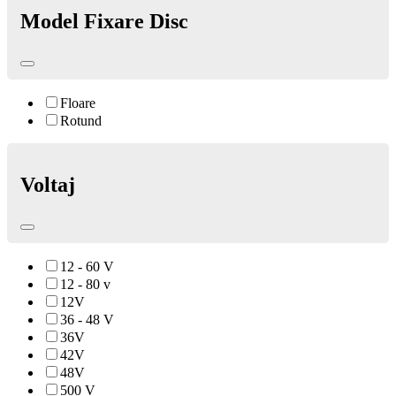
Model Fixare Disc
Floare
Rotund
Voltaj
12 - 60 V
12 - 80 v
12V
36 - 48 V
36V
42V
48V
500 V