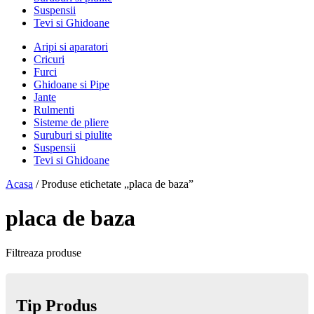
Suspensii
Tevi si Ghidoane
Aripi si aparatori
Cricuri
Furci
Ghidoane si Pipe
Jante
Rulmenti
Sisteme de pliere
Suruburi si piulite
Suspensii
Tevi si Ghidoane
Acasa
/ Produse etichetate „placa de baza”
placa de baza
Filtreaza produse
Tip Produs