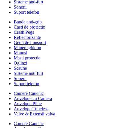
Sisteme anti-furt
Sonerii
Suport telefon
Banda anti-grip
Casti de protectie
Crash Pegs
Reflectorizante
Genti de transport
Manere ghidon
Manusi
Masti protectie
Oglinzi
Scaune
Sisteme anti-furt
Sonerii
Suport telefon
Camere Cauciuc
Anvelope cu Camera
Anvelope Pline
Anvelope Tubeless
Valve & Extensii valva
Camere Cauciuc