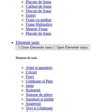
Placute de frana
Cabluri de frana
Discuri de frana
Etrieri
Frane cu tambur
Frane Hidraulice
Manete Frana
Placute de frana
Elemente sasiu
Close Elemente sasiu
Open Elemente sasiu
Elemente de sasiu
Aripi si aparatori
Cricuri
Furci
Ghidoane si Pipe
Jante
Rulmenti
Sisteme de pliere
Suruburi si piulite
Suspensii
Tevi si Ghidoane