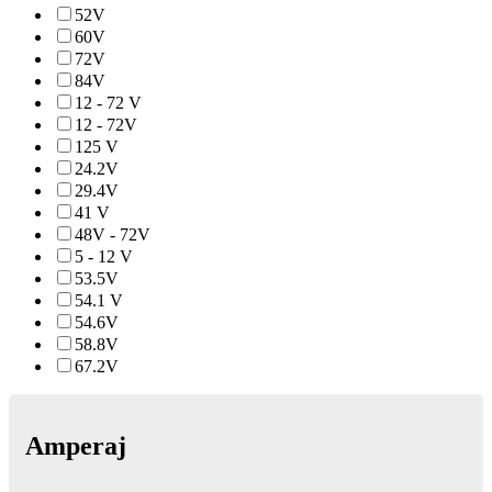
52V
60V
72V
84V
12 - 72 V
12 - 72V
125 V
24.2V
29.4V
41 V
48V - 72V
5 - 12 V
53.5V
54.1 V
54.6V
58.8V
67.2V
Amperaj