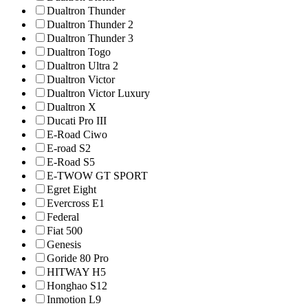
Dualtron Thunder
Dualtron Thunder 2
Dualtron Thunder 3
Dualtron Togo
Dualtron Ultra 2
Dualtron Victor
Dualtron Victor Luxury
Dualtron X
Ducati Pro III
E-Road Ciwo
E-road S2
E-Road S5
E-TWOW GT SPORT
Egret Eight
Evercross E1
Federal
Fiat 500
Genesis
Goride 80 Pro
HITWAY H5
Honghao S12
Inmotion L9