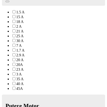
1.5 A
15 A
18 A
2 A
21 A
25 A
30 A
7 A
1.7 A
2.9 A
20 A
20A
23 A
3 A
35 A
40 A
45A
Putere Motor