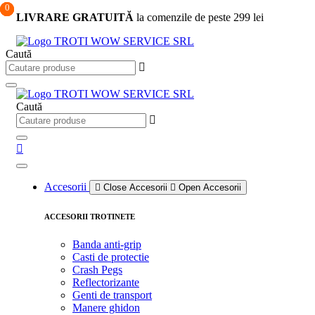
0
0
0
Sari
LIVRARE GRATUITĂ
la comenzile de peste 299 lei
la
conținut
Caută
Caută
Accesorii
Close Accesorii
Open Accesorii
ACCESORII TROTINETE
Banda anti-grip
Casti de protectie
Crash Pegs
Reflectorizante
Genti de transport
Manere ghidon