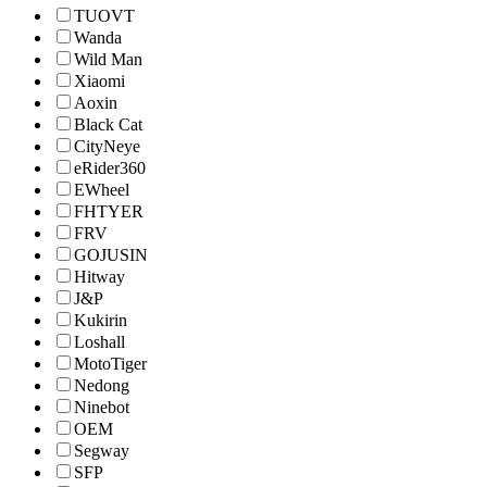
TUOVT
Wanda
Wild Man
Xiaomi
Aoxin
Black Cat
CityNeye
eRider360
EWheel
FHTYER
FRV
GOJUSIN
Hitway
J&P
Kukirin
Loshall
MotoTiger
Nedong
Ninebot
OEM
Segway
SFP