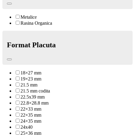
Metalice
Rasina Organica
Format Placuta
18×27 mm
19×23 mm
21.5 mm
21.5 mm codita
22.5x39 mm
22.8×28.8 mm
22×33 mm
22×35 mm
24×35 mm
24x40
25×36 mm