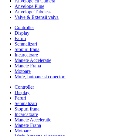
Anvelope cu Camera
Anvelope Pline
Anvelope Tubeless
Valve & Extensii valva
Controller
Display
Faruri
Semnalizari
Stopuri frana
Incarcatoare
Manete Acceleratie
Manete Frana
Motoare
Mufe, butoane si conectori
Controller
Display
Faruri
Semnalizari
Stopuri frana
Incarcatoare
Manete Acceleratie
Manete Frana
Motoare