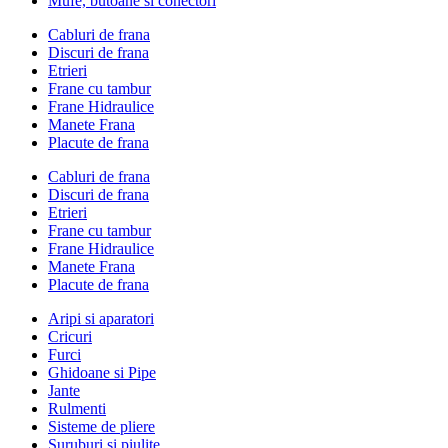
Mufe, butoane si conectori
Cabluri de frana
Discuri de frana
Etrieri
Frane cu tambur
Frane Hidraulice
Manete Frana
Placute de frana
Cabluri de frana
Discuri de frana
Etrieri
Frane cu tambur
Frane Hidraulice
Manete Frana
Placute de frana
Aripi si aparatori
Cricuri
Furci
Ghidoane si Pipe
Jante
Rulmenti
Sisteme de pliere
Suruburi si piulite