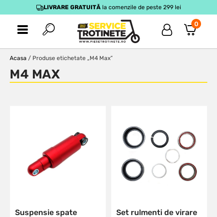
LIVRARE GRATUITĂ
la comenzile de peste 299 lei
0
Acasa
/ Produse etichetate „M4 Max”
M4 MAX
Suspensie spate
Set rulmenti de virare