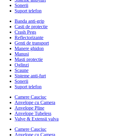
Sonerii
Suport telefon
Banda anti-grip
Casti de protectie
Crash Pegs
Reflectorizante
Genti de transport
Manere ghidon
Manusi
Masti protectie
Oglinzi
Scaune
Sisteme anti-furt
Sonerii
Suport telefon
Camere Cauciuc
Anvelope cu Camera
Anvelope Pline
Anvelope Tubeless
Valve & Extensii valva
Camere Cauciuc
Anvelope cu Camera