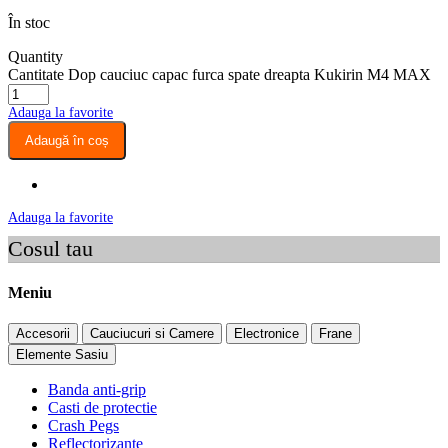
În stoc
Quantity
Cantitate Dop cauciuc capac furca spate dreapta Kukirin M4 MAX
Adauga la favorite
Adaugă în coș
Adauga la favorite
Cosul tau
Meniu
Accesorii
Cauciucuri si Camere
Electronice
Frane
Elemente Sasiu
Banda anti-grip
Casti de protectie
Crash Pegs
Reflectorizante