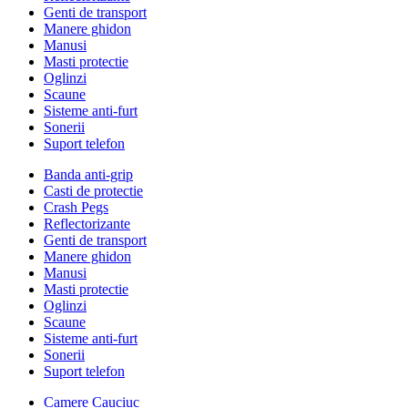
Genti de transport
Manere ghidon
Manusi
Masti protectie
Oglinzi
Scaune
Sisteme anti-furt
Sonerii
Suport telefon
Banda anti-grip
Casti de protectie
Crash Pegs
Reflectorizante
Genti de transport
Manere ghidon
Manusi
Masti protectie
Oglinzi
Scaune
Sisteme anti-furt
Sonerii
Suport telefon
Camere Cauciuc