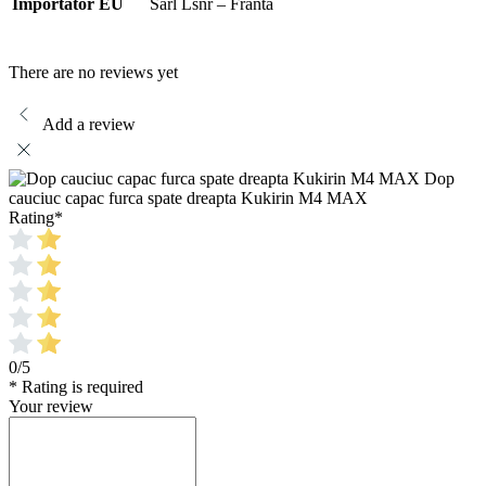
Importator EU
Sarl Lsnr – Franta
There are no reviews yet
Add a review
Dop
cauciuc capac furca spate dreapta Kukirin M4 MAX
Rating
*
0/5
* Rating is required
Your review