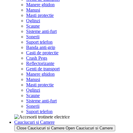
Manere ghidon
Manusi
Masti protectie
Oglinzi
Scaune
Sisteme anti-furt
Sonerii
Suport telefon
Banda anti-grip
Casti de protectie
Crash Pegs
Reflectorizante
Genti de transport
Manere ghidon
Manusi
Masti protectie
Oglinzi
Scaune
Sisteme anti-furt
Sonerii
Suport telefon
Cauciucuri si Camere
Close Cauciucuri si Camere
Open Cauciucuri si Camere