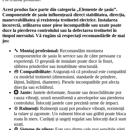
Acest produs face parte din categoria „Elemente de șasiu”.
Componentele de șasiu influențează direct stabilitatea, direcția,
manevrabilitatea și rezistența trotinetei electrice. Instalarea
incorectă, utilizarea unor piese incompatibile sau uzate poate
duce la pierderea controlului sau la defectarea trotinetei în
timpul mersului. Vă rugăm să respectați recomandările de mai
jos:
🔧
Montaj profesional:
Recomandăm montarea
componentelor de șasiu în service sau de către persoane cu
experiență. O greșeală de instalare poate duce la fisuri,
slăbirea prinderilor sau instabilitate structurală.
🧰
Compatibilitate:
Asigurați-vă că produsul este compatibil
cu modelul trotinetei (dimensiuni, standarde de prindere,
lățimi, înălțimi, diametre). Piesele incompatibile pot afecta
direcția sau echilibrul.
🛞
Jante:
Jantele deformate, fisurate sau dezechilibrate pot
cauza vibrații, uzură neuniformă a anvelopelor sau pierderea
controlului. Înlocuiți jantele care prezintă urme de impact.
⚙️
Rulmenți:
Rulmenții uzați pot produce vibrații, rezistență
la rulare și zgomote. Un rulment blocat sau grăbit poate bloca
roata în mers. Curățați și ungeți regulat sau înlocuiți dacă sunt
uzați.
🛑
Sisteme de pliere:
Este una dintre cele mai sensibile părți