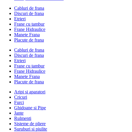
Cabluri de frana
Discuri de frana
Etrieri
Frane cu tambur
Frane Hidraulice
Manete Frana
Placute de frana
Cabluri de frana
Discuri de frana
Etrieri
Frane cu tambur
Frane Hidraulice
Manete Frana
Placute de frana
Aripi si aparatori
Cricuri
Furci
Ghidoane si Pipe
Jante
Rulmenti
Sisteme de pliere
Suruburi si piulite