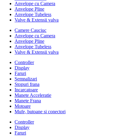
Anvelope cu Camera
Anvelope Pline
Anvelope Tubeless
Valve & Extensii valva
Camere Cauciuc
Anvelope cu Camera
Anvelope Pline
Anvelope Tubeless
Valve & Extensii valva
Controller
Display
Faruri
Semnalizari
Stopuri frana
Incarcatoare
Manete Acceleratie
Manete Frana
Motoare
Mufe, butoane si conectori
Controller
Display
Faruri