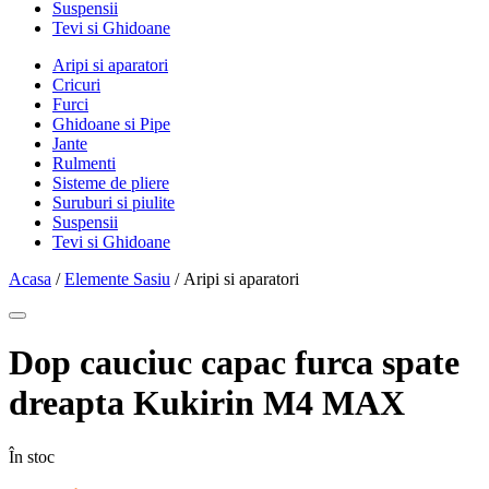
Suspensii
Tevi si Ghidoane
Aripi si aparatori
Cricuri
Furci
Ghidoane si Pipe
Jante
Rulmenti
Sisteme de pliere
Suruburi si piulite
Suspensii
Tevi si Ghidoane
Acasa
/
Elemente Sasiu
/ Aripi si aparatori
Dop cauciuc capac furca spate
dreapta Kukirin M4 MAX
În stoc