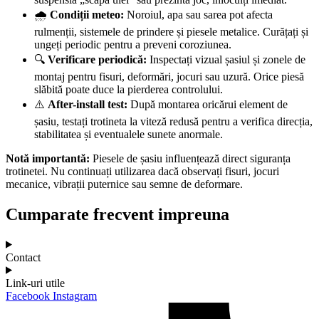
🌧️
Condiții meteo:
Noroiul, apa sau sarea pot afecta
rulmenții, sistemele de prindere și piesele metalice. Curățați și
ungeți periodic pentru a preveni coroziunea.
🔍
Verificare periodică:
Inspectați vizual șasiul și zonele de
montaj pentru fisuri, deformări, jocuri sau uzură. Orice piesă
slăbită poate duce la pierderea controlului.
⚠️
After-install test:
După montarea oricărui element de
șasiu, testați trotineta la viteză redusă pentru a verifica direcția,
stabilitatea și eventualele sunete anormale.
Notă importantă:
Piesele de șasiu influențează direct siguranța
trotinetei. Nu continuați utilizarea dacă observați fisuri, jocuri
mecanice, vibrații puternice sau semne de deformare.
Cumparate frecvent impreuna
Contact
Link-uri utile
Facebook
Instagram