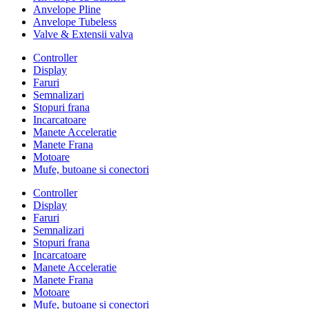
Anvelope Pline
Anvelope Tubeless
Valve & Extensii valva
Controller
Display
Faruri
Semnalizari
Stopuri frana
Incarcatoare
Manete Acceleratie
Manete Frana
Motoare
Mufe, butoane si conectori
Controller
Display
Faruri
Semnalizari
Stopuri frana
Incarcatoare
Manete Acceleratie
Manete Frana
Motoare
Mufe, butoane si conectori