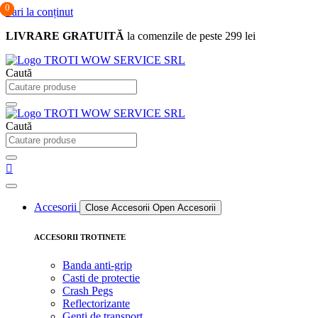
0
0
0
Sari la conținut
LIVRARE GRATUITĂ
la comenzile de peste 299 lei
Caută
Caută
Accesorii
Close Accesorii
Open Accesorii
ACCESORII TROTINETE
Banda anti-grip
Casti de protectie
Crash Pegs
Reflectorizante
Genti de transport