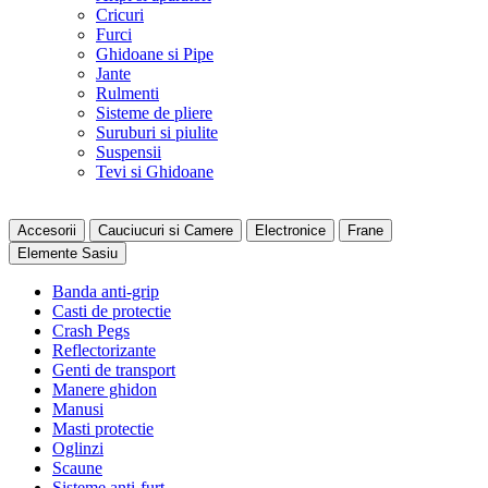
Cricuri
Furci
Ghidoane si Pipe
Jante
Rulmenti
Sisteme de pliere
Suruburi si piulite
Suspensii
Tevi si Ghidoane
Accesorii
Cauciucuri si Camere
Electronice
Frane
Elemente Sasiu
Banda anti-grip
Casti de protectie
Crash Pegs
Reflectorizante
Genti de transport
Manere ghidon
Manusi
Masti protectie
Oglinzi
Scaune
Sisteme anti-furt