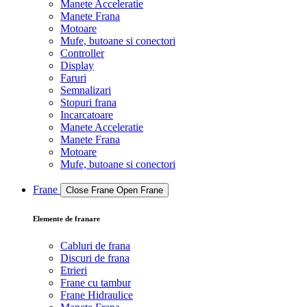
Manete Acceleratie
Manete Frana
Motoare
Mufe, butoane si conectori
Controller
Display
Faruri
Semnalizari
Stopuri frana
Incarcatoare
Manete Acceleratie
Manete Frana
Motoare
Mufe, butoane si conectori
Frane
Close Frane
Open Frane
Elemente de franare
Cabluri de frana
Discuri de frana
Etrieri
Frane cu tambur
Frane Hidraulice