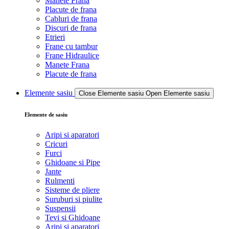
Manete Frana
Placute de frana
Cabluri de frana
Discuri de frana
Etrieri
Frane cu tambur
Frane Hidraulice
Manete Frana
Placute de frana
Elemente sasiu
Close Elemente sasiu
Open Elemente sasiu
Elemente de sasiu
Aripi si aparatori
Cricuri
Furci
Ghidoane si Pipe
Jante
Rulmenti
Sisteme de pliere
Suruburi si piulite
Suspensii
Tevi si Ghidoane
Aripi si aparatori