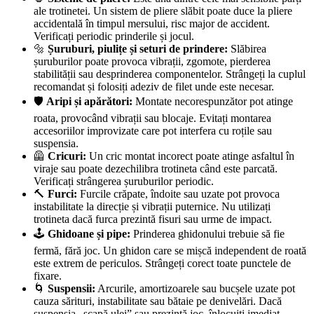
ale trotinetei. Un sistem de pliere slăbit poate duce la pliere
accidentală în timpul mersului, risc major de accident.
Verificați periodic prinderile și jocul.
🔩
Șuruburi, piulițe și seturi de prindere:
Slăbirea
șuruburilor poate provoca vibrații, zgomote, pierderea
stabilității sau desprinderea componentelor. Strângeți la cuplul
recomandat și folosiți adeziv de filet unde este necesar.
🛡️
Aripi și apărători:
Montate necorespunzător pot atinge
roata, provocând vibrații sau blocaje. Evitați montarea
accesoriilor improvizate care pot interfera cu roțile sau
suspensia.
🦺
Cricuri:
Un cric montat incorect poate atinge asfaltul în
viraje sau poate dezechilibra trotineta când este parcată.
Verificați strângerea șuruburilor periodic.
🔨
Furci:
Furcile crăpate, îndoite sau uzate pot provoca
instabilitate la direcție și vibrații puternice. Nu utilizați
trotineta dacă furca prezintă fisuri sau urme de impact.
🕹️
Ghidoane și pipe:
Prinderea ghidonului trebuie să fie
fermă, fără joc. Un ghidon care se mișcă independent de roată
este extrem de periculos. Strângeți corect toate punctele de
fixare.
🌀
Suspensii:
Arcurile, amortizoarele sau bucșele uzate pot
cauza sărituri, instabilitate sau bătaie pe denivelări. Dacă
suspensia „scapă ulei” sau prezintă joc, înlocuiți imediat.