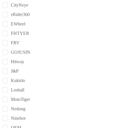
CityNeye
eRider360
EWheel
FHTYER
FRV
GOJUSIN
Hitway
J&P
Kukirin
Loshall
MotoTiger
Nedong
Ninebot
OEM