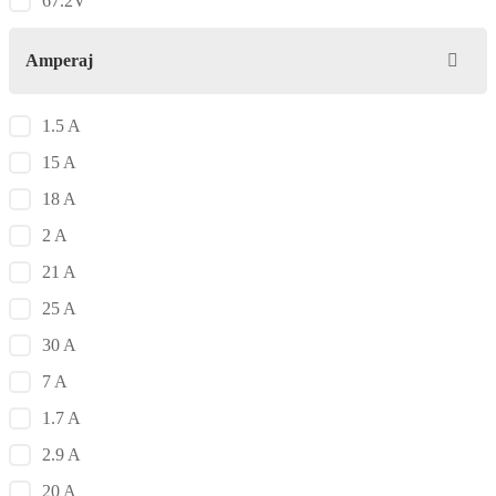
67.2V
Amperaj
1.5 A
15 A
18 A
2 A
21 A
25 A
30 A
7 A
1.7 A
2.9 A
20 A