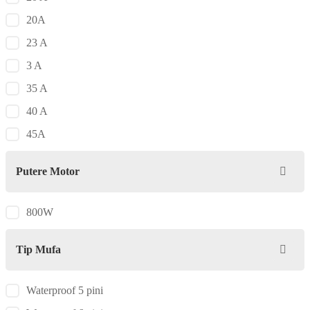
20A
23 A
3 A
35 A
40 A
45A
Putere Motor
800W
Tip Mufa
Waterproof 5 pini