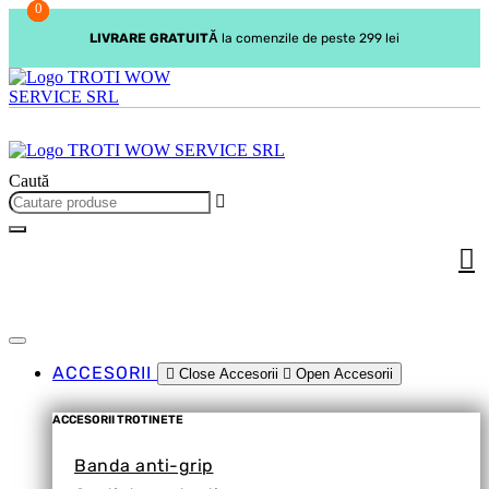
0
0
0
Sari
la
LIVRARE GRATUITĂ
la comenzile de peste 299 lei
conținut
Caută
ACCESORII
Close Accesorii
Open Accesorii
ACCESORII TROTINETE
Banda anti-grip