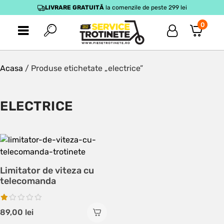
LIVRARE GRATUITĂ
la comenzile de peste 299 lei
0
Acasa
/ Produse etichetate „electrice”
ELECTRICE
Limitator de viteza cu
telecomanda
89,00
lei