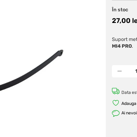
În stoc
27,00
l
Suport met
MI4 PRO
.
Data est
Adauga 
Ai nevo