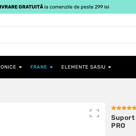
IVRARE GRATUITĂ
la comenzile de peste 299 lei
RONICE
FRANE
ELEMENTE SASIU
Evaluat la
2
Suport 
5.00
din 5
PRO
pe baza a
evaluări de
la clienți