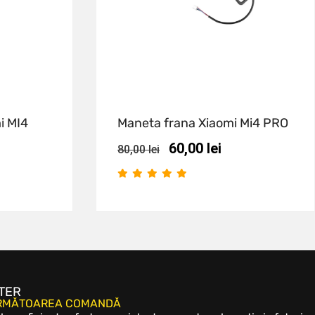
i MI4
Maneta frana Xiaomi Mi4 PRO
60,00
lei
80,00
lei
TER
URMĂTOAREA COMANDĂ