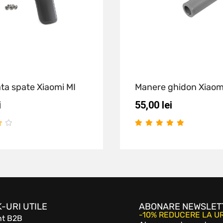
ata spate Xiaomi MI
Manere ghidon Xiaom
i
55,00
lei
K-URI UTILE
ABONARE NEWSLET
-10% REDUCERE LA 
nt B2B