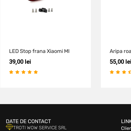
LED Stop frana Xiaomi MI
Aripa ro
39,00
lei
55,00
le
DATE DE CONTACT
LIN
TROTI WOW SERVICE SRL
Clie