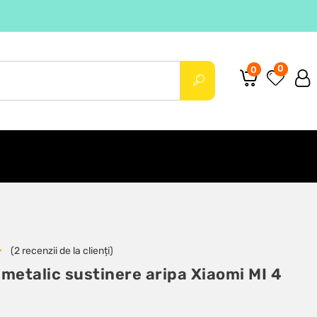
0
0
(
2
recenzii de la clienți)
metalic sustinere aripa Xiaomi MI 4