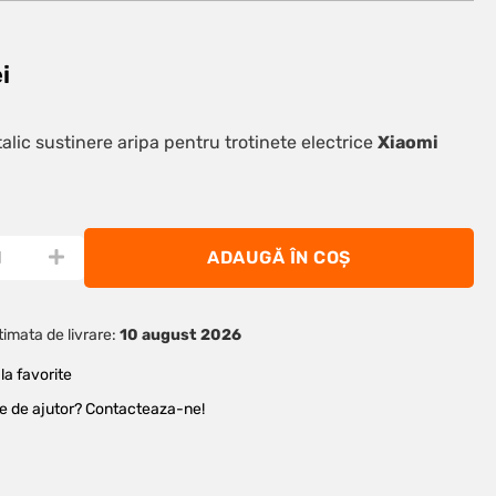
ei
alic sustinere aripa pentru trotinete electrice
Xiaomi
ADAUGĂ ÎN COȘ
imata de livrare:
10 august 2026
la favorite
ie de ajutor? Contacteaza-ne!