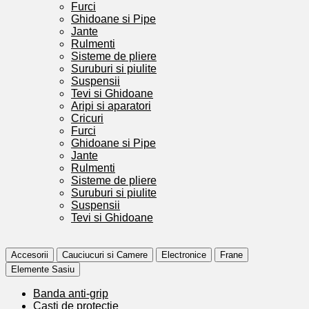
Furci
Ghidoane si Pipe
Jante
Rulmenti
Sisteme de pliere
Suruburi si piulite
Suspensii
Tevi si Ghidoane
Aripi si aparatori
Cricuri
Furci
Ghidoane si Pipe
Jante
Rulmenti
Sisteme de pliere
Suruburi si piulite
Suspensii
Tevi si Ghidoane
Accesorii
Cauciucuri si Camere
Electronice
Frane
Elemente Sasiu
Banda anti-grip
Casti de protectie