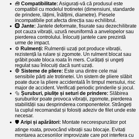
🧰
Compatibilitate:
Asigurați-vă că produsul este
compatibil cu modelul trotinetei (dimensiuni, standarde
de prindere, lățimi, înălțimi, diametre). Piesele
incompatibile pot afecta direcția sau echilibrul.
🛞
Jante:
Jantele deformate, fisurate sau dezechilibrate
pot cauza vibrații, uzură neuniformă a anvelopelor sau
pierderea controlului. Înlocuiți jantele care prezintă
urme de impact.
⚙️
Rulmenți:
Rulmenții uzați pot produce vibrații,
rezistență la rulare și zgomote. Un rulment blocat sau
grăbit poate bloca roata în mers. Curățați și ungeți
regulat sau înlocuiți dacă sunt uzați.
🛑
Sisteme de pliere:
Este una dintre cele mai
sensibile părți ale trotinetei. Un sistem de pliere slăbit
poate duce la pliere accidentală în timpul mersului, risc
major de accident. Verificați periodic prinderile și jocul.
🔩
Șuruburi, piulițe și seturi de prindere:
Slăbirea
șuruburilor poate provoca vibrații, zgomote, pierderea
stabilității sau desprinderea componentelor. Strângeți
la cuplul recomandat și folosiți adeziv de filet unde este
necesar.
🛡️
Aripi și apărători:
Montate necorespunzător pot
atinge roata, provocând vibrații sau blocaje. Evitați
montarea accesoriilor improvizate care pot interfera cu