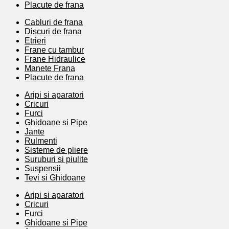
Placute de frana
Cabluri de frana
Discuri de frana
Etrieri
Frane cu tambur
Frane Hidraulice
Manete Frana
Placute de frana
Aripi si aparatori
Cricuri
Furci
Ghidoane si Pipe
Jante
Rulmenti
Sisteme de pliere
Suruburi si piulite
Suspensii
Tevi si Ghidoane
Aripi si aparatori
Cricuri
Furci
Ghidoane si Pipe