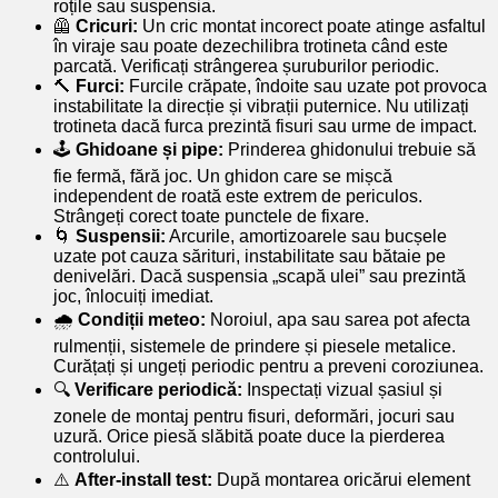
roțile sau suspensia.
🦺
Cricuri:
Un cric montat incorect poate atinge asfaltul
în viraje sau poate dezechilibra trotineta când este
parcată. Verificați strângerea șuruburilor periodic.
🔨
Furci:
Furcile crăpate, îndoite sau uzate pot provoca
instabilitate la direcție și vibrații puternice. Nu utilizați
trotineta dacă furca prezintă fisuri sau urme de impact.
🕹️
Ghidoane și pipe:
Prinderea ghidonului trebuie să
fie fermă, fără joc. Un ghidon care se mișcă
independent de roată este extrem de periculos.
Strângeți corect toate punctele de fixare.
🌀
Suspensii:
Arcurile, amortizoarele sau bucșele
uzate pot cauza sărituri, instabilitate sau bătaie pe
denivelări. Dacă suspensia „scapă ulei” sau prezintă
joc, înlocuiți imediat.
🌧️
Condiții meteo:
Noroiul, apa sau sarea pot afecta
rulmenții, sistemele de prindere și piesele metalice.
Curățați și ungeți periodic pentru a preveni coroziunea.
🔍
Verificare periodică:
Inspectați vizual șasiul și
zonele de montaj pentru fisuri, deformări, jocuri sau
uzură. Orice piesă slăbită poate duce la pierderea
controlului.
⚠️
After-install test:
După montarea oricărui element