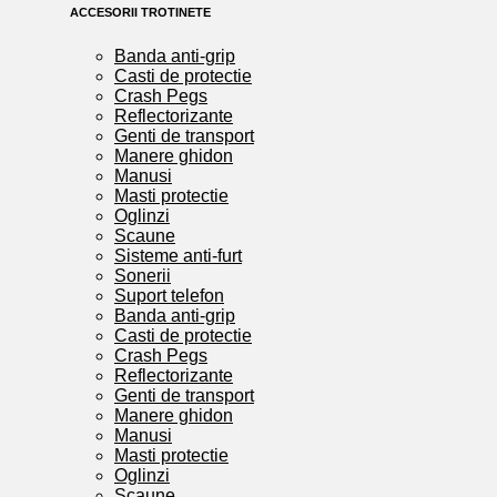
ACCESORII TROTINETE
Banda anti-grip
Casti de protectie
Crash Pegs
Reflectorizante
Genti de transport
Manere ghidon
Manusi
Masti protectie
Oglinzi
Scaune
Sisteme anti-furt
Sonerii
Suport telefon
Banda anti-grip
Casti de protectie
Crash Pegs
Reflectorizante
Genti de transport
Manere ghidon
Manusi
Masti protectie
Oglinzi
Scaune