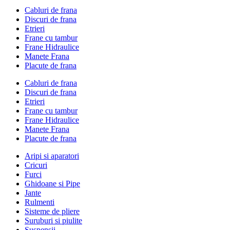
Cabluri de frana
Discuri de frana
Etrieri
Frane cu tambur
Frane Hidraulice
Manete Frana
Placute de frana
Cabluri de frana
Discuri de frana
Etrieri
Frane cu tambur
Frane Hidraulice
Manete Frana
Placute de frana
Aripi si aparatori
Cricuri
Furci
Ghidoane si Pipe
Jante
Rulmenti
Sisteme de pliere
Suruburi si piulite
Suspensii