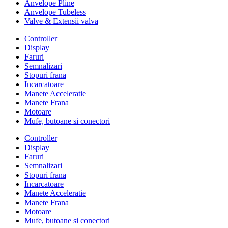
Anvelope Pline
Anvelope Tubeless
Valve & Extensii valva
Controller
Display
Faruri
Semnalizari
Stopuri frana
Incarcatoare
Manete Acceleratie
Manete Frana
Motoare
Mufe, butoane si conectori
Controller
Display
Faruri
Semnalizari
Stopuri frana
Incarcatoare
Manete Acceleratie
Manete Frana
Motoare
Mufe, butoane si conectori