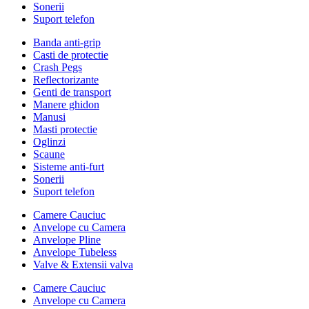
Sonerii
Suport telefon
Banda anti-grip
Casti de protectie
Crash Pegs
Reflectorizante
Genti de transport
Manere ghidon
Manusi
Masti protectie
Oglinzi
Scaune
Sisteme anti-furt
Sonerii
Suport telefon
Camere Cauciuc
Anvelope cu Camera
Anvelope Pline
Anvelope Tubeless
Valve & Extensii valva
Camere Cauciuc
Anvelope cu Camera