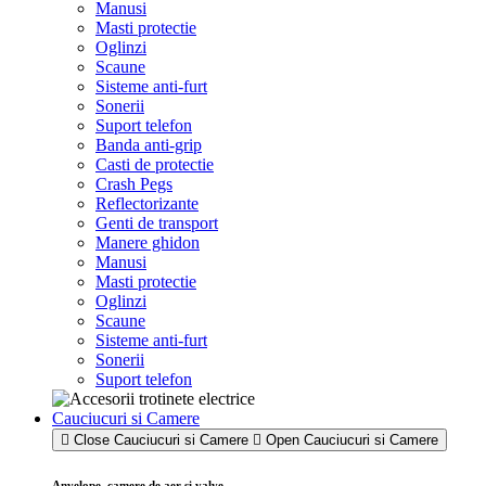
Manusi
Masti protectie
Oglinzi
Scaune
Sisteme anti-furt
Sonerii
Suport telefon
Banda anti-grip
Casti de protectie
Crash Pegs
Reflectorizante
Genti de transport
Manere ghidon
Manusi
Masti protectie
Oglinzi
Scaune
Sisteme anti-furt
Sonerii
Suport telefon
Cauciucuri si Camere
Close Cauciucuri si Camere
Open Cauciucuri si Camere
Anvelope, camere de aer si valve