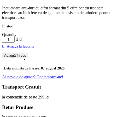
Incuietoare anti-furt cu cifru format din 5 cifre pentru trotinete
electrice sau biciclete cu design inedit si sistem de prindere pentru
transport usor.
În stoc
Quantity
Cantitate
Sistem
Adauga la favorite
Anti-
Furt
Adaugă în coș
Trotinete
cu
cifru
Data estimata de livrare:
07 august 2026
si
design
Ai nevoie de ajutor? Contacteaza-ne!
texil
maro
Transport Gratuit
la comenzile de peste 299 lei.
Retur Produse