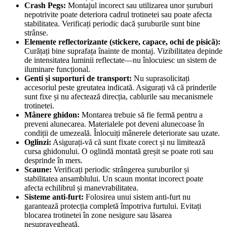
Crash Pegs:
Montajul incorect sau utilizarea unor șuruburi
nepotrivite poate deteriora cadrul trotinetei sau poate afecta
stabilitatea. Verificați periodic dacă șuruburile sunt bine
strânse.
Elemente reflectorizante (stickere, capace, ochi de pisică):
Curățați bine suprafața înainte de montaj. Vizibilitatea depinde
de intensitatea luminii reflectate—nu înlocuiesc un sistem de
iluminare funcțional.
Genti și suporturi de transport:
Nu suprasolicitați
accesoriul peste greutatea indicată. Asigurați vă că prinderile
sunt fixe și nu afectează direcția, cablurile sau mecanismele
trotinetei.
Mânere ghidon:
Montarea trebuie să fie fermă pentru a
preveni alunecarea. Materialele pot deveni alunecoase în
condiții de umezeală. Înlocuiți mânerele deteriorate sau uzate.
Oglinzi:
Asigurați-vă că sunt fixate corect și nu limitează
cursa ghidonului. O oglindă montată greșit se poate roti sau
desprinde în mers.
Scaune:
Verificați periodic strângerea șuruburilor și
stabilitatea ansamblului. Un scaun montat incorect poate
afecta echilibrul și manevrabilitatea.
Sisteme anti-furt:
Folosirea unui sistem anti-furt nu
garantează protecția completă împotriva furtului. Evitați
blocarea trotinetei în zone nesigure sau lăsarea
nesupravegheată.