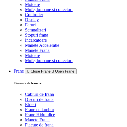
Motoare
Mufe, butoane si conectori
Controller
Display
Faruri
Semnalizari
Stopuri frana
Incarcatoare
Manete Acceleratie
Manete Frana
Motoare
Mufe, butoane si conectori
Frane
Close Frane
Open Frane
Elemente de franare
Cabluri de frana
Discuri de frana
Etrieri
Frane cu tambur
Frane Hidraulice
Manete Frana
Placute de frana