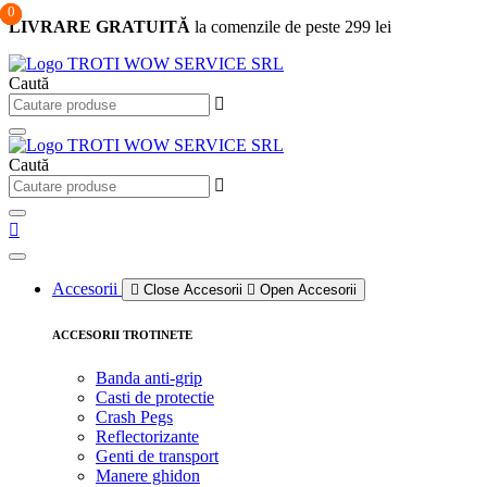
0
0
0
Sari
LIVRARE GRATUITĂ
la comenzile de peste 299 lei
la
conținut
Caută
Caută
Accesorii
Close Accesorii
Open Accesorii
ACCESORII TROTINETE
Banda anti-grip
Casti de protectie
Crash Pegs
Reflectorizante
Genti de transport
Manere ghidon