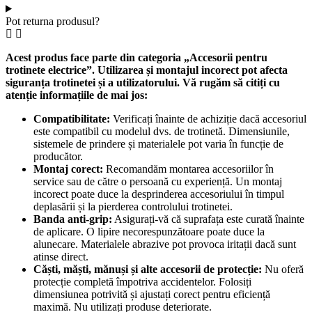
Pot returna produsul?
Acest produs face parte din categoria „Accesorii pentru
trotinete electrice”. Utilizarea și montajul incorect pot afecta
siguranța trotinetei și a utilizatorului. Vă rugăm să citiți cu
atenție informațiile de mai jos:
Compatibilitate:
Verificați înainte de achiziție dacă accesoriul
este compatibil cu modelul dvs. de trotinetă. Dimensiunile,
sistemele de prindere și materialele pot varia în funcție de
producător.
Montaj corect:
Recomandăm montarea accesoriilor în
service sau de către o persoană cu experiență. Un montaj
incorect poate duce la desprinderea accesoriului în timpul
deplasării și la pierderea controlului trotinetei.
Banda anti-grip:
Asigurați-vă că suprafața este curată înainte
de aplicare. O lipire necorespunzătoare poate duce la
alunecare. Materialele abrazive pot provoca iritații dacă sunt
atinse direct.
Căști, măști, mănuși și alte accesorii de protecție:
Nu oferă
protecție completă împotriva accidentelor. Folosiți
dimensiunea potrivită și ajustați corect pentru eficiență
maximă. Nu utilizați produse deteriorate.