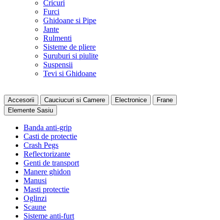
Cricuri
Furci
Ghidoane si Pipe
Jante
Rulmenti
Sisteme de pliere
Suruburi si piulite
Suspensii
Tevi si Ghidoane
Accesorii
Cauciucuri si Camere
Electronice
Frane
Elemente Sasiu
Banda anti-grip
Casti de protectie
Crash Pegs
Reflectorizante
Genti de transport
Manere ghidon
Manusi
Masti protectie
Oglinzi
Scaune
Sisteme anti-furt