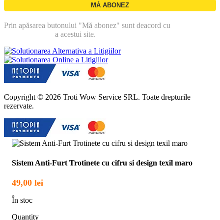
Prin apăsarea butonului "Mă abonez" sunt deacord cu
politica de
confidentialitate
a acestui site.
Copyright © 2026 Troti Wow Service SRL. Toate drepturile
rezervate.
Sistem Anti-Furt Trotinete cu cifru si design texil maro
49,00
lei
În stoc
Quantity