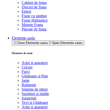
Cabluri de frana
Discuri de frana
Etrieri
Frane cu tambur
Frane Hidraulice
Manete Frana
Placute de frana
Elemente sasiu
Close Elemente sasiu
Open Elemente sasiu
Elemente de sasiu
Aripi si aparatori
Cricuri
Furci
Ghidoane si Pipe
Jante
Rulmenti
Sisteme de pliere
Suruburi si piulite
Suspensii
Tevi si Ghidoane
Aripi si aparatori