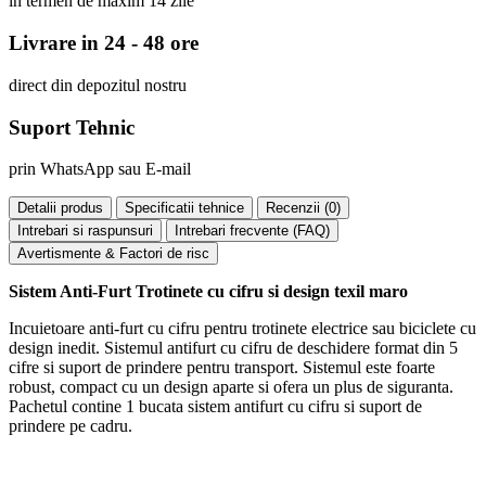
în termen de maxim 14 zile
Livrare in 24 - 48 ore
direct din depozitul nostru
Suport Tehnic
prin WhatsApp sau E-mail
Detalii produs
Specificatii tehnice
Recenzii (
0
)
Intrebari si raspunsuri
Intrebari frecvente (FAQ)
Avertismente & Factori de risc
Sistem Anti-Furt Trotinete cu cifru si design texil maro
Incuietoare anti-furt cu cifru pentru trotinete electrice sau biciclete cu
design inedit. Sistemul antifurt cu cifru de deschidere format din 5
cifre si suport de prindere pentru transport. Sistemul este foarte
robust, compact cu un design aparte si ofera un plus de siguranta.
Pachetul contine 1 bucata sistem antifurt cu cifru si suport de
prindere pe cadru.