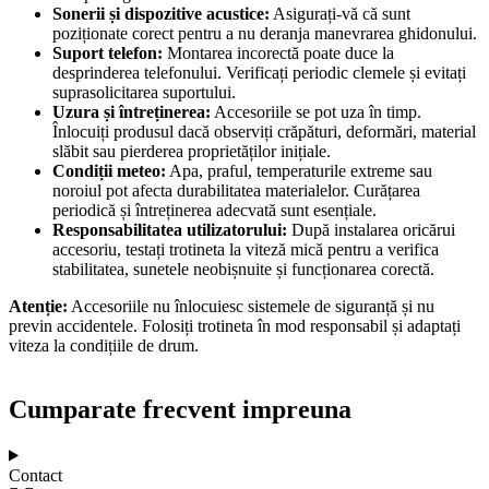
Sonerii și dispozitive acustice:
Asigurați-vă că sunt
poziționate corect pentru a nu deranja manevrarea ghidonului.
Suport telefon:
Montarea incorectă poate duce la
desprinderea telefonului. Verificați periodic clemele și evitați
suprasolicitarea suportului.
Uzura și întreținerea:
Accesoriile se pot uza în timp.
Înlocuiți produsul dacă observiți crăpături, deformări, material
slăbit sau pierderea proprietăților inițiale.
Condiții meteo:
Apa, praful, temperaturile extreme sau
noroiul pot afecta durabilitatea materialelor. Curățarea
periodică și întreținerea adecvată sunt esențiale.
Responsabilitatea utilizatorului:
După instalarea oricărui
accesoriu, testați trotineta la viteză mică pentru a verifica
stabilitatea, sunetele neobișnuite și funcționarea corectă.
Atenție:
Accesoriile nu înlocuiesc sistemele de siguranță și nu
previn accidentele. Folosiți trotineta în mod responsabil și adaptați
viteza la condițiile de drum.
Cumparate frecvent impreuna
Contact