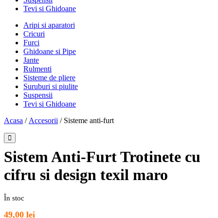
Tevi si Ghidoane
Aripi si aparatori
Cricuri
Furci
Ghidoane si Pipe
Jante
Rulmenti
Sisteme de pliere
Suruburi si piulite
Suspensii
Tevi si Ghidoane
Acasa
/
Accesorii
/ Sisteme anti-furt
Sistem Anti-Furt Trotinete cu
cifru si design texil maro
În stoc
49,00
lei