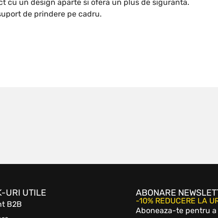
t cu un design aparte si ofera un plus de siguranta.
 suport de prindere pe cadru.
K-URI UTILE
ABONARE NEWSLET
-10% REDUCERE LA 
nt B2B
Aboneaza-te pentru a b