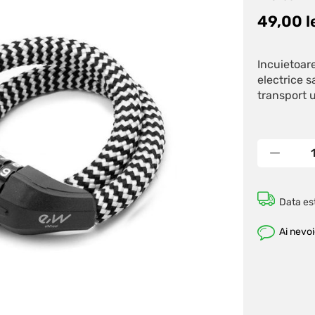
49,00
l
Incuietoare
electrice s
transport u
Data est
Ai nevo