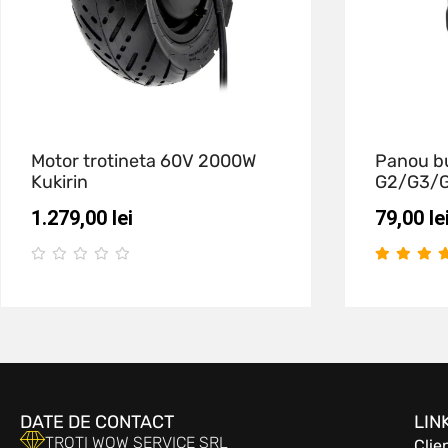
Motor trotineta 60V 2000W
Panou bu
Kukirin
G2/G3/
1.279,00
lei
79,00
le
DATE DE CONTACT
LIN
TROTI WOW SERVICE SRL
Clie