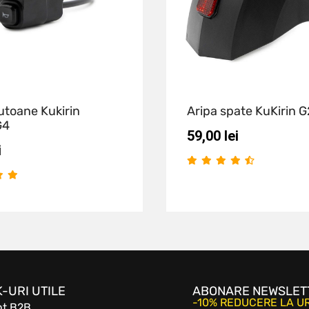
toane Kukirin
Aripa spate KuKirin G
G4
59,00
lei
i
K-URI UTILE
ABONARE NEWSLET
-10% REDUCERE LA 
nt B2B