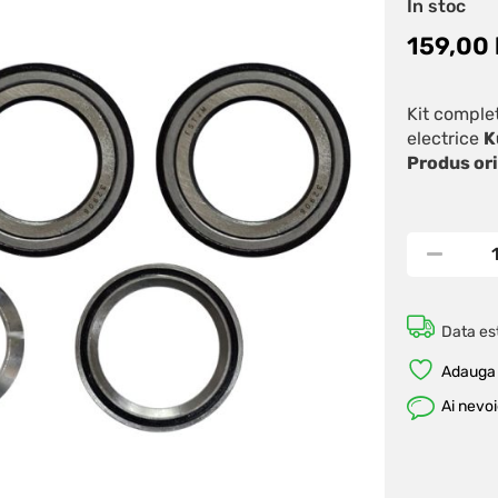
În stoc
evaluări
159,00
Kit complet
electrice
K
Produs ori
Data est
Adauga 
Ai nevo