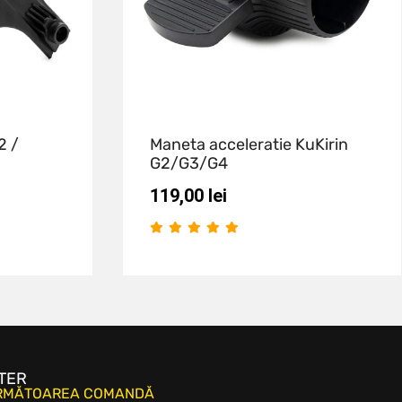
2 /
Maneta acceleratie KuKirin
G2/G3/G4
119,00
lei
TER
URMĂTOAREA COMANDĂ