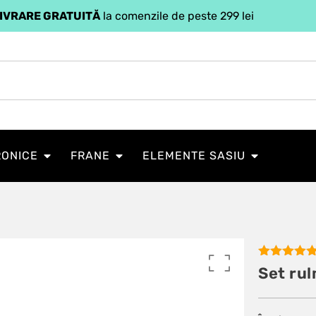
IVRARE GRATUITĂ
la comenzile de peste 299 lei
RONICE
FRANE
ELEMENTE SASIU
Evaluat la
Set rul
5.00
din 5
pe baza
unei
singure