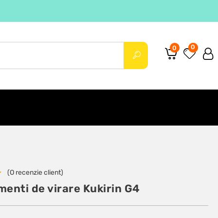
0
0
(O recenzie client)
menti de virare Kukirin G4