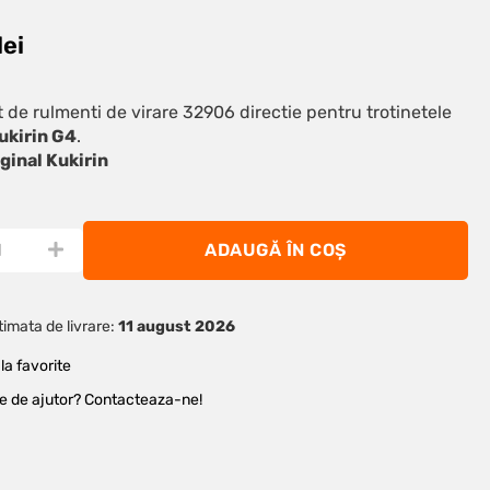
lei
 de rulmenti de virare 32906 directie pentru trotinetele
ukirin G4
.
ginal Kukirin
ADAUGĂ ÎN COȘ
imata de livrare:
11 august 2026
la favorite
ie de ajutor? Contacteaza-ne!