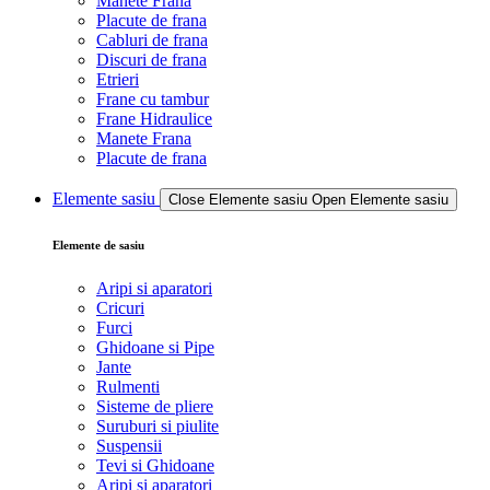
Manete Frana
Placute de frana
Cabluri de frana
Discuri de frana
Etrieri
Frane cu tambur
Frane Hidraulice
Manete Frana
Placute de frana
Elemente sasiu
Close Elemente sasiu
Open Elemente sasiu
Elemente de sasiu
Aripi si aparatori
Cricuri
Furci
Ghidoane si Pipe
Jante
Rulmenti
Sisteme de pliere
Suruburi si piulite
Suspensii
Tevi si Ghidoane
Aripi si aparatori