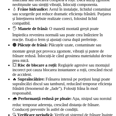
neobișnuite sau simțiți vibrații, înlocuiți componenta.
💧
Frâne hidraulice:
Aerul în instalație, lichidul contaminat
sau scurgerile pot reduce dramatic eficiența frânării. Purjarea
și întreținerea trebuie realizate corect, folosind lichid
compatibil.
🖐️
Manete de frână:
O manetă montată greșit poate
împiedica revenirea normală sau poate crea întârziere în
reacție. fixați-o ferm și ajustați cursa după preferințe.
🟤
Plăcuțe de frână:
Plăcuțele uzate, contaminate sau
montate greșit pot provoca zgomote, vibrații și putere de
frânare redusă. Înlocuiți-le când grosimea materialului devine
prea mică.
💥
Risc de blocare a roții:
Reglajele agresive sau montajul
incorect pot cauza blocarea instantanee a roții, crescând riscul
de accident.
🔥
Supraîncălzire:
Frânarea intensă pe porțiuni lungi poate
supraîncălzi discul sau tamburul, reducând temporar eficiența
frânării (fenomenul de „fade”). Folosiți frâna în mod
responsabil.
🌧️
Performanță redusă pe ploaie:
Apa, nisipul sau noroiul
reduc temporar aderența, crescând distanța de frânare.
Conduceți preventiv în astfel de condiții.
🔍
Verificare periodică:
Verificați sistemul de frânare înainte