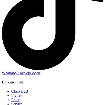
Whatsapp
Envelope-open
Link-uri utile
Client B2B
Livrare
Retur
Service