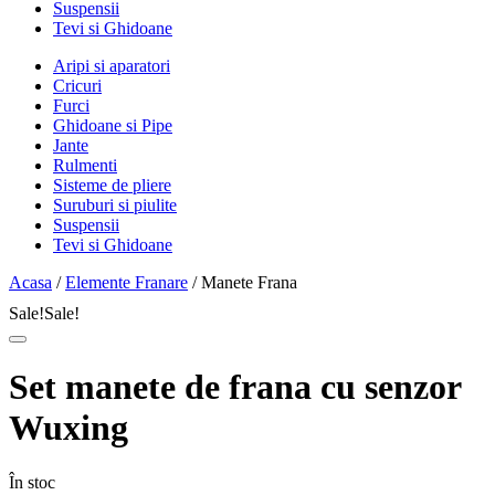
Suspensii
Tevi si Ghidoane
Aripi si aparatori
Cricuri
Furci
Ghidoane si Pipe
Jante
Rulmenti
Sisteme de pliere
Suruburi si piulite
Suspensii
Tevi si Ghidoane
Acasa
/
Elemente Franare
/ Manete Frana
Sale!
Sale!
Set manete de frana cu senzor
Wuxing
În stoc