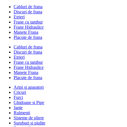
Cabluri de frana
Discuri de frana
Etrieri
Frane cu tambur
Frane Hidraulice
Manete Frana
Placute de frana
Cabluri de frana
Discuri de frana
Etrieri
Frane cu tambur
Frane Hidraulice
Manete Frana
Placute de frana
Aripi si aparatori
Cricuri
Furci
Ghidoane si Pipe
Jante
Rulmenti
Sisteme de pliere
Suruburi si piulite