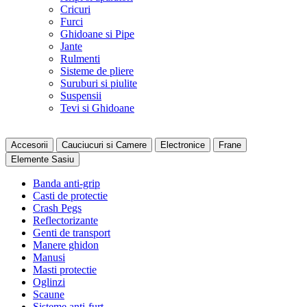
Cricuri
Furci
Ghidoane si Pipe
Jante
Rulmenti
Sisteme de pliere
Suruburi si piulite
Suspensii
Tevi si Ghidoane
Accesorii
Cauciucuri si Camere
Electronice
Frane
Elemente Sasiu
Banda anti-grip
Casti de protectie
Crash Pegs
Reflectorizante
Genti de transport
Manere ghidon
Manusi
Masti protectie
Oglinzi
Scaune
Sisteme anti-furt