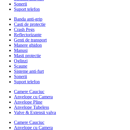
Sonerii
Suport telefon
Banda anti-grip
Casti de protectie
Crash Pegs
Reflectorizante
Genti de transport
Manere ghidon
Manusi
Masti protectie
Oglinzi
Scaune
Sisteme anti-furt
Sonerii
Suport telefon
Camere Cauciuc
Anvelope cu Camera
Anvelope Pline
Anvelope Tubeless
Valve & Extensii valva
Camere Cauciuc
Anvelope cu Camera