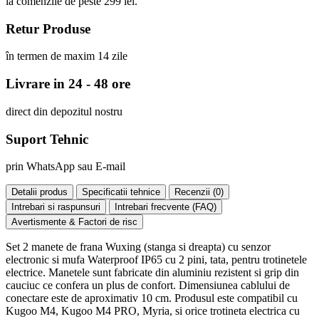
la comenzile de peste 299 lei.
Retur Produse
în termen de maxim 14 zile
Livrare in 24 - 48 ore
direct din depozitul nostru
Suport Tehnic
prin WhatsApp sau E-mail
Detalii produs
Specificatii tehnice
Recenzii (
0
)
Intrebari si raspunsuri
Intrebari frecvente (FAQ)
Avertismente & Factori de risc
Set 2 manete de frana Wuxing (stanga si dreapta) cu senzor
electronic si mufa Waterproof IP65 cu 2 pini, tata, pentru trotinetele
electrice. Manetele sunt fabricate din aluminiu rezistent si grip din
cauciuc ce confera un plus de confort. Dimensiunea cablului de
conectare este de aproximativ 10 cm. Produsul este compatibil cu
Kugoo M4, Kugoo M4 PRO, Myria, si orice trotineta electrica cu