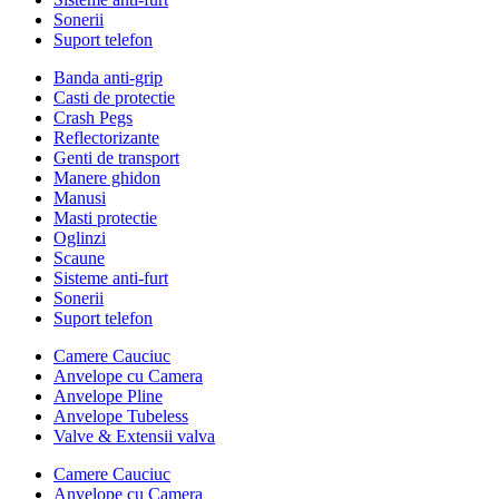
Sonerii
Suport telefon
Banda anti-grip
Casti de protectie
Crash Pegs
Reflectorizante
Genti de transport
Manere ghidon
Manusi
Masti protectie
Oglinzi
Scaune
Sisteme anti-furt
Sonerii
Suport telefon
Camere Cauciuc
Anvelope cu Camera
Anvelope Pline
Anvelope Tubeless
Valve & Extensii valva
Camere Cauciuc
Anvelope cu Camera