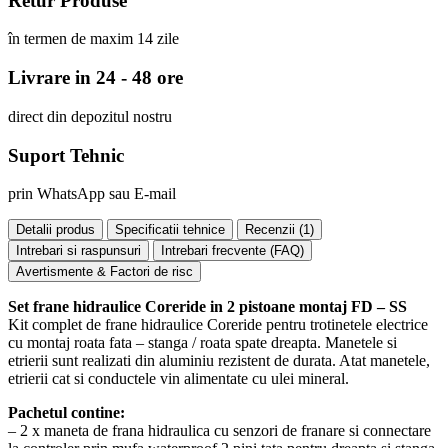
Retur Produse
în termen de maxim 14 zile
Livrare in 24 - 48 ore
direct din depozitul nostru
Suport Tehnic
prin WhatsApp sau E-mail
Detalii produs
Specificatii tehnice
Recenzii (
1
)
Intrebari si raspunsuri
Intrebari frecvente (FAQ)
Avertismente & Factori de risc
Set frane hidraulice Coreride in 2 pistoane montaj FD – SS
Kit complet de frane hidraulice Coreride pentru trotinetele electrice
cu montaj roata fata – stanga / roata spate dreapta. Manetele si
etrierii sunt realizati din aluminiu rezistent de durata. Atat manetele,
etrierii cat si conductele vin alimentate cu ulei mineral.
Pachetul contine:
– 2 x maneta de frana hidraulica cu senzori de franare si connectare