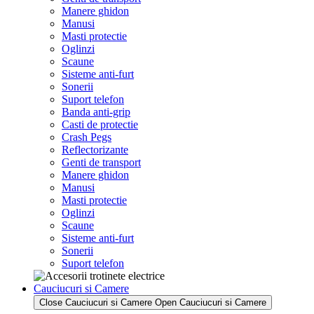
Manere ghidon
Manusi
Masti protectie
Oglinzi
Scaune
Sisteme anti-furt
Sonerii
Suport telefon
Banda anti-grip
Casti de protectie
Crash Pegs
Reflectorizante
Genti de transport
Manere ghidon
Manusi
Masti protectie
Oglinzi
Scaune
Sisteme anti-furt
Sonerii
Suport telefon
Cauciucuri si Camere
Close Cauciucuri si Camere
Open Cauciucuri si Camere