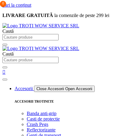
0
0
0
Sari la conținut
LIVRARE GRATUITĂ
la comenzile de peste 299 lei
Caută
Caută
Accesorii
Close Accesorii
Open Accesorii
ACCESORII TROTINETE
Banda anti-grip
Casti de protectie
Crash Pegs
Reflectorizante
Genti de transport