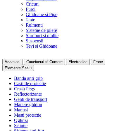
Cricuri
Furci
Ghidoane si Pipe
Jante
Rulmenti
Sisteme de pliere
Suruburi si piulite
Suspensii
Tevi si Ghidoane
Accesorii
Cauciucuri si Camere
Electronice
Frane
Elemente Sasiu
Banda anti-grip
Casti de protectie
Crash Pegs
Reflectorizante
Genti de transport
Manere ghidon
Manusi
Masti protectie
Oglinzi
Scaune
Sisteme anti-furt