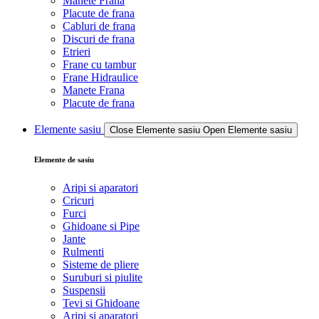
Manete Frana
Placute de frana
Cabluri de frana
Discuri de frana
Etrieri
Frane cu tambur
Frane Hidraulice
Manete Frana
Placute de frana
Elemente sasiu
Close Elemente sasiu
Open Elemente sasiu
Elemente de sasiu
Aripi si aparatori
Cricuri
Furci
Ghidoane si Pipe
Jante
Rulmenti
Sisteme de pliere
Suruburi si piulite
Suspensii
Tevi si Ghidoane
Aripi si aparatori