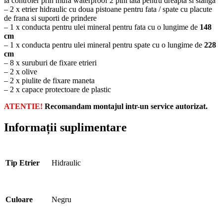
la controler prin mufa waterproof 2 pini tata pentru dreapta si stanga
– 2 x etrier hidraulic cu doua pistoane pentru fata / spate cu placute
de frana si suporti de prindere
– 1 x conducta pentru ulei mineral pentru fata cu o lungime de
148
cm
– 1 x conducta pentru ulei mineral pentru spate cu o lungime de
228
cm
– 8 x suruburi de fixare etrieri
– 2 x olive
– 2 x piulite de fixare maneta
– 2 x capace protectoare de plastic
ATENTIE!
Recomandam montajul intr-un service autorizat.
Informații suplimentare
Tip Etrier
Hidraulic
Culoare
Negru