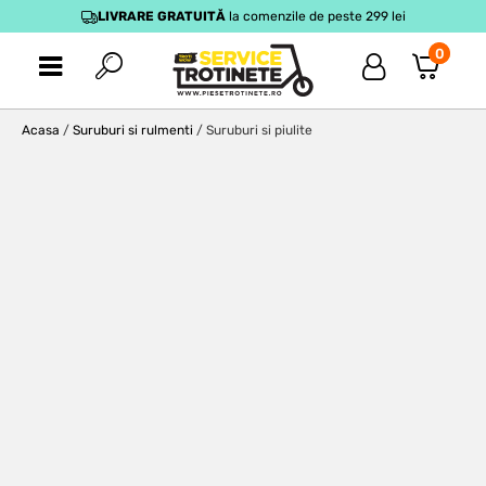
LIVRARE GRATUITĂ
la comenzile de peste 299 lei
0
Acasa
/
Suruburi si rulmenti
/ Suruburi si piulite