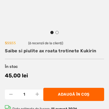
(
6
recenzii de la clienți)
Evaluat la
6
Saibe si piulite ax roata trotinete Kukirin
5.00
din 5 pe
baza a
evaluări de la
clienți
În stoc
45,00
lei
ADAUGĂ ÎN COȘ
Data estimata de livrare:
11 august 2026