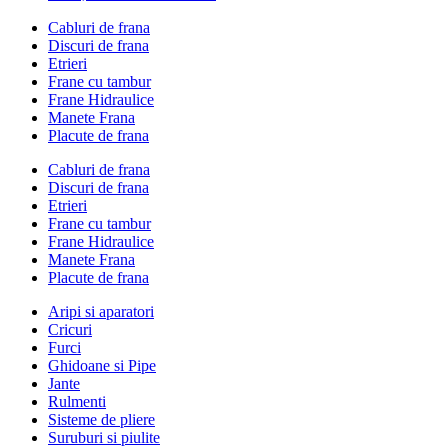
Cabluri de frana
Discuri de frana
Etrieri
Frane cu tambur
Frane Hidraulice
Manete Frana
Placute de frana
Cabluri de frana
Discuri de frana
Etrieri
Frane cu tambur
Frane Hidraulice
Manete Frana
Placute de frana
Aripi si aparatori
Cricuri
Furci
Ghidoane si Pipe
Jante
Rulmenti
Sisteme de pliere
Suruburi si piulite