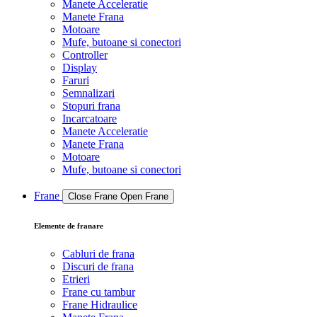
Manete Acceleratie
Manete Frana
Motoare
Mufe, butoane si conectori
Controller
Display
Faruri
Semnalizari
Stopuri frana
Incarcatoare
Manete Acceleratie
Manete Frana
Motoare
Mufe, butoane si conectori
Frane
Close Frane
Open Frane
Elemente de franare
Cabluri de frana
Discuri de frana
Etrieri
Frane cu tambur
Frane Hidraulice