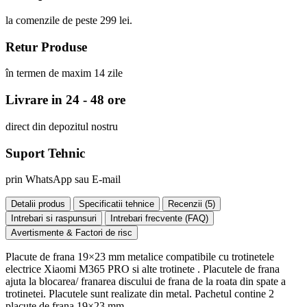
la comenzile de peste 299 lei.
Retur Produse
în termen de maxim 14 zile
Livrare in 24 - 48 ore
direct din depozitul nostru
Suport Tehnic
prin WhatsApp sau E-mail
Detalii produs
Specificatii tehnice
Recenzii (
5
)
Intrebari si raspunsuri
Intrebari frecvente (FAQ)
Avertismente & Factori de risc
Placute de frana 19×23 mm metalice compatibile cu trotinetele
electrice Xiaomi M365 PRO si alte trotinete . Placutele de frana
ajuta la blocarea/ franarea discului de frana de la roata din spate a
trotinetei. Placutele sunt realizate din metal. Pachetul contine 2
placute de frana 19×23 mm.