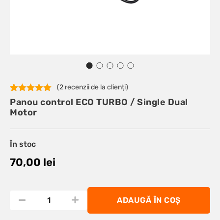
(
2
recenzii de la clienți)
Evaluat la
2
Panou control ECO TURBO / Single Dual
5.00
din 5
Motor
pe baza a
evaluări de
la clienți
În stoc
70,00
lei
ADAUGĂ ÎN COȘ