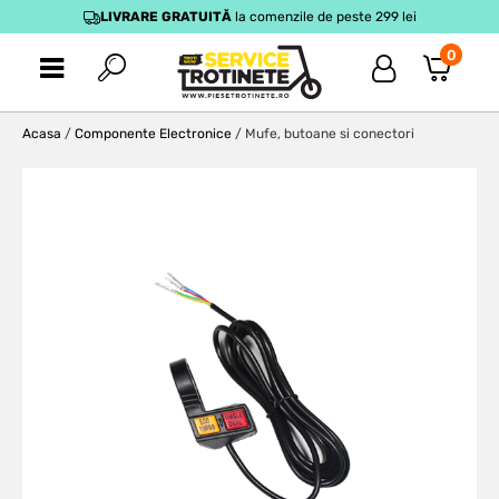
LIVRARE GRATUITĂ
la comenzile de peste 299 lei
0
Acasa
/
Componente Electronice
/ Mufe, butoane si conectori