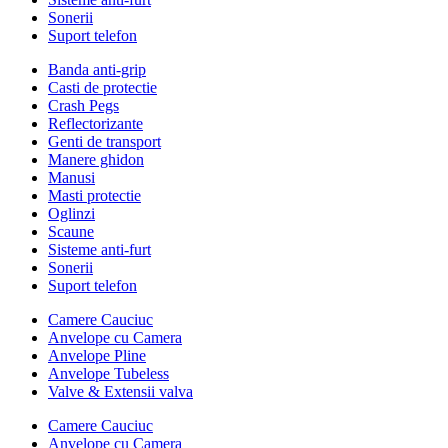
Sonerii
Suport telefon
Banda anti-grip
Casti de protectie
Crash Pegs
Reflectorizante
Genti de transport
Manere ghidon
Manusi
Masti protectie
Oglinzi
Scaune
Sisteme anti-furt
Sonerii
Suport telefon
Camere Cauciuc
Anvelope cu Camera
Anvelope Pline
Anvelope Tubeless
Valve & Extensii valva
Camere Cauciuc
Anvelope cu Camera