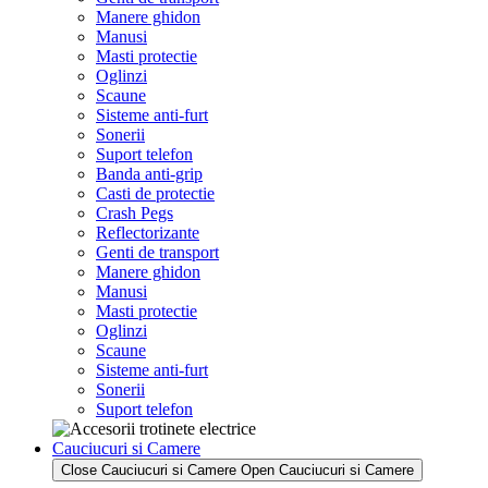
Manere ghidon
Manusi
Masti protectie
Oglinzi
Scaune
Sisteme anti-furt
Sonerii
Suport telefon
Banda anti-grip
Casti de protectie
Crash Pegs
Reflectorizante
Genti de transport
Manere ghidon
Manusi
Masti protectie
Oglinzi
Scaune
Sisteme anti-furt
Sonerii
Suport telefon
Cauciucuri si Camere
Close Cauciucuri si Camere
Open Cauciucuri si Camere