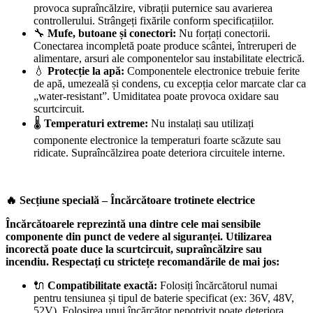
provoca supraîncălzire, vibrații puternice sau avarierea
controllerului. Strângeți fixările conform specificațiilor.
🔧
Mufe, butoane și conectori:
Nu forțați conectorii.
Conectarea incompletă poate produce scântei, întreruperi de
alimentare, arsuri ale componentelor sau instabilitate electrică.
💧
Protecție la apă:
Componentele electronice trebuie ferite
de apă, umezeală și condens, cu excepția celor marcate clar ca
„water-resistant”. Umiditatea poate provoca oxidare sau
scurtcircuit.
🌡️
Temperaturi extreme:
Nu instalați sau utilizați
componente electronice la temperaturi foarte scăzute sau
ridicate. Supraîncălzirea poate deteriora circuitele interne.
🔥 Secțiune specială – Încărcătoare trotinete electrice
Încărcătoarele reprezintă una dintre cele mai sensibile
componente din punct de vedere al siguranței. Utilizarea
incorectă poate duce la scurtcircuit, supraîncălzire sau
incendiu. Respectați cu strictețe recomandările de mai jos:
🔌
Compatibilitate exactă:
Folosiți încărcătorul numai
pentru tensiunea și tipul de baterie specificat (ex: 36V, 48V,
52V). Folosirea unui încărcător nepotrivit poate deteriora