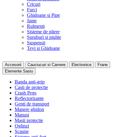
Cricuri
Furci
Ghidoane si Pipe
Jante
Rulmenti
Sisteme de pliere
Suruburi si piulite
Suspensii
Tevi si Ghidoane
Accesorii
Cauciucuri si Camere
Electronice
Frane
Elemente Sasiu
Banda anti-grip
Casti de protectie
Crash Pegs
Reflectorizante
Genti de transport
Manere ghidon
Manusi
Masti protectie
Oglinzi
Scaune
Sisteme anti-furt