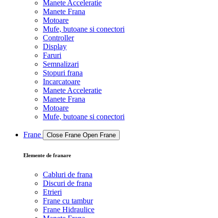
Manete Acceleratie
Manete Frana
Motoare
Mufe, butoane si conectori
Controller
Display
Faruri
Semnalizari
Stopuri frana
Incarcatoare
Manete Acceleratie
Manete Frana
Motoare
Mufe, butoane si conectori
Frane
Close Frane
Open Frane
Elemente de franare
Cabluri de frana
Discuri de frana
Etrieri
Frane cu tambur
Frane Hidraulice