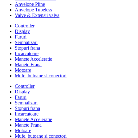
Anvelope Pline
Anvelope Tubeless
Valve & Extensii valva
Controller
Display
Faruri
Semnalizari
Stopuri frana
Incarcatoare
Manete Acceleratie
Manete Frana
Motoare
Mufe, butoane si conectori
Controller
Display
Faruri
Semnalizari
Stopuri frana
Incarcatoare
Manete Acceleratie
Manete Frana
Motoare
Mufe, butoane si conectori