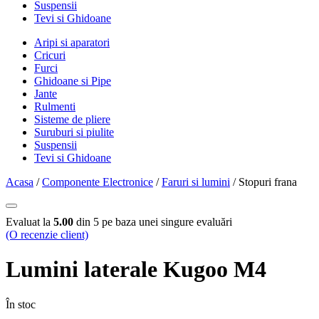
Suspensii
Tevi si Ghidoane
Aripi si aparatori
Cricuri
Furci
Ghidoane si Pipe
Jante
Rulmenti
Sisteme de pliere
Suruburi si piulite
Suspensii
Tevi si Ghidoane
Acasa
/
Componente Electronice
/
Faruri si lumini
/ Stopuri frana
Evaluat la
5.00
din 5 pe baza unei singure evaluări
(O recenzie client)
Lumini laterale Kugoo M4
În stoc