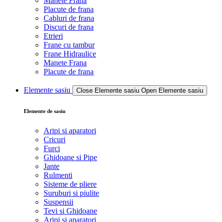
Manete Frana
Placute de frana
Cabluri de frana
Discuri de frana
Etrieri
Frane cu tambur
Frane Hidraulice
Manete Frana
Placute de frana
Elemente sasiu
Close Elemente sasiu
Open Elemente sasiu
Elemente de sasiu
Aripi si aparatori
Cricuri
Furci
Ghidoane si Pipe
Jante
Rulmenti
Sisteme de pliere
Suruburi si piulite
Suspensii
Tevi si Ghidoane
Aripi si aparatori