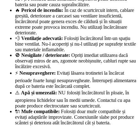
bateria sau poate cauza supraîncălzire.
🔥
Pericol de incendiu:
În caz de scurtcircuit intern, cablare
greșită, deteriorare a carcasei sau ventilare insuficientă,
încărcătorul poate genera exces de căldură și în situații
extreme poate provoca incendiu. Nu utilizați încărcătoare
deteriorate.
💨
Ventilație adecvată:
Folosiți încărcătorul într-un spațiu
bine ventilat. Nu-l acoperiți și nu-l utilizați pe suprafețe textile
sau materiale inflamabile.
🚫
Nesigilate / deteriorate:
Opriți imediat utilizarea dacă
observați miros de ars, zgomote neobișnuite, cabluri rupte sau
încălzire excesivă.
⚡
Nesupraveghere:
Evitați lăsarea trotinetei la încărcat
perioade foarte lungi nesupravegheate. Întrerupeți alimentarea
după ce bateria este încărcată complet.
⚠️
Apă și umezeală:
NU folosiți încărcătorul în ploaie, în
apropierea lichidelor sau în medii umede. Contactul cu apa
poate produce electrocutare sau scurtcircuit.
🔌
Mufe compatibile:
Folosiți doar mufe compatibile și
evitați adaptările improvizate. Conexiunile slabe pot produce
scântei și deteriora atât încărcătorul cât și bateria.