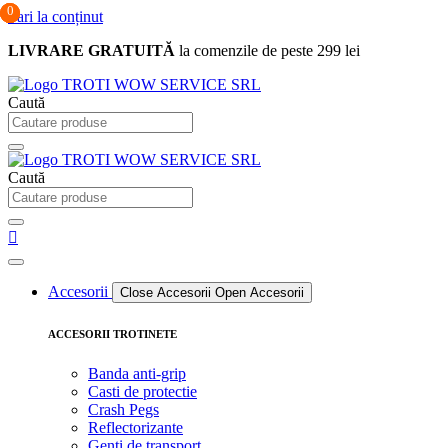
0
0
0
Sari la conținut
LIVRARE GRATUITĂ
la comenzile de peste 299 lei
Caută
Caută
Accesorii
Close Accesorii
Open Accesorii
ACCESORII TROTINETE
Banda anti-grip
Casti de protectie
Crash Pegs
Reflectorizante
Genti de transport