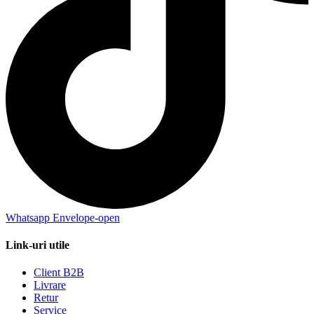
Whatsapp
Envelope-open
Link-uri utile
Client B2B
Livrare
Retur
Service