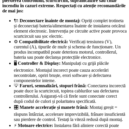
pierderea controlului, scurtcircuit, supraîncălzire sau chiar
incendiu în cazuri extreme. Respectați cu atenție recomandările
de mai jos:
🔌
Deconectare înainte de montaj:
Opriți complet trotineta
și deconectați bateria/alimentarea înainte de instalarea oricărui
element electronic. Intervenția pe circuite active poate provoca
scurtcircuit sau șoc electric.
⚙️
Compatibilitate electrică:
Verificați tensiunea (V),
curentul (A), tipurile de mufe și schema de funcționare. Un
produs incompatibil poate deteriora motorul, controllerul,
bateria sau poate declanșa protecțiile electronice.
🖥️
Controller & Display:
Manipulați cu grijă plăcile
electronice. Montajul incorect poate cauza accelerări
necontrolate, opriri bruște, erori software și defectarea
componentelor interne.
💡
Faruri, semnalizări, stopuri frână:
Conectarea incorectă
poate duce la scurtcircuit, topirea cablurilor sau defectarea
controllerului. Asigurați-vă că firele sunt conectate corect
după codul de culori și polaritatea specificată.
🎛️
Manete accelerație și manete frână:
Montaj greșit =
răspuns întârziat, accelerare imprevizibilă, frânare insuficientă
sau pierdere de control. Testați la viteză redusă după montaj.
⚡
Motoare electrice:
Instalarea fără aliniere corectă poate