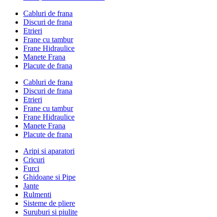
Cabluri de frana
Discuri de frana
Etrieri
Frane cu tambur
Frane Hidraulice
Manete Frana
Placute de frana
Cabluri de frana
Discuri de frana
Etrieri
Frane cu tambur
Frane Hidraulice
Manete Frana
Placute de frana
Aripi si aparatori
Cricuri
Furci
Ghidoane si Pipe
Jante
Rulmenti
Sisteme de pliere
Suruburi si piulite