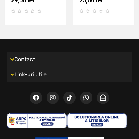
29,00
lei
75,00
lei
Contact
Link-uri utile