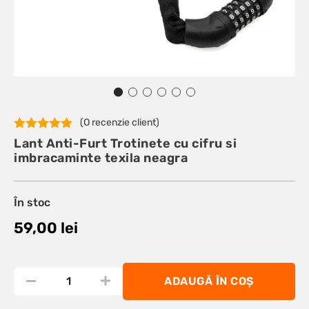
(O recenzie client)
Evaluat la
Lant Anti-Furt Trotinete cu cifru si
5.00
din 5
imbracaminte texila neagra
pe baza
unei
singure
evaluări
În stoc
59,00
lei
ADAUGĂ ÎN COȘ