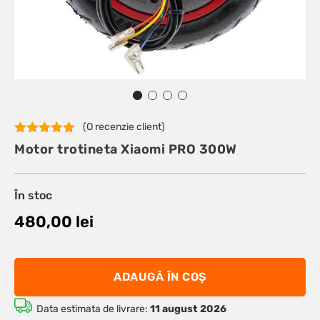
(O recenzie client)
Evaluat la
Motor trotineta Xiaomi PRO 300W
5.00
din 5
pe baza
unei
singure
În stoc
evaluări
480,00
lei
ADAUGĂ ÎN COȘ
Data estimata de livrare:
11 august 2026