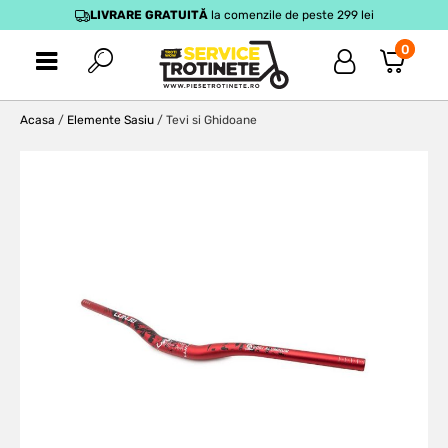
LIVRARE GRATUITĂ
la comenzile de peste 299 lei
0
Acasa
/
Elemente Sasiu
/ Tevi si Ghidoane