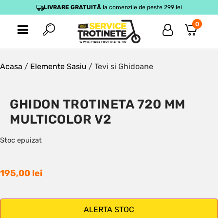
LIVRARE GRATUITĂ
la comenzile de peste 299 lei
0
Acasa
/
Elemente Sasiu
/ Tevi si Ghidoane
GHIDON TROTINETA 720 MM
MULTICOLOR V2
Stoc epuizat
195,00
lei
ALERTA STOC