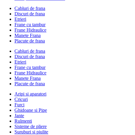
Cabluri de frana
Discuri de frana
Etrieri
Frane cu tambur
Frane Hidraulice
Manete Frana
Placute de frana
Cabluri de frana
Discuri de frana
Etrieri
Frane cu tambur
Frane Hidraulice
Manete Frana
Placute de frana
Aripi si aparatori
Cricuri
Furci
Ghidoane si Pipe
Jante
Rulmenti
Sisteme de pliere
Suruburi si piulite