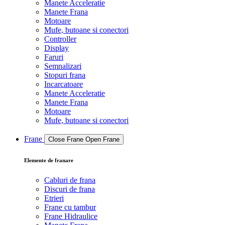
Manete Acceleratie
Manete Frana
Motoare
Mufe, butoane si conectori
Controller
Display
Faruri
Semnalizari
Stopuri frana
Incarcatoare
Manete Acceleratie
Manete Frana
Motoare
Mufe, butoane si conectori
Frane
Close Frane
Open Frane
Elemente de franare
Cabluri de frana
Discuri de frana
Etrieri
Frane cu tambur
Frane Hidraulice