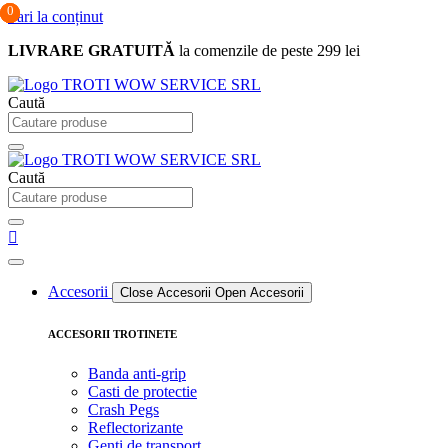
0
0
0
Sari la conținut
LIVRARE GRATUITĂ
la comenzile de peste 299 lei
Caută
Caută
Accesorii
Close Accesorii
Open Accesorii
ACCESORII TROTINETE
Banda anti-grip
Casti de protectie
Crash Pegs
Reflectorizante
Genti de transport