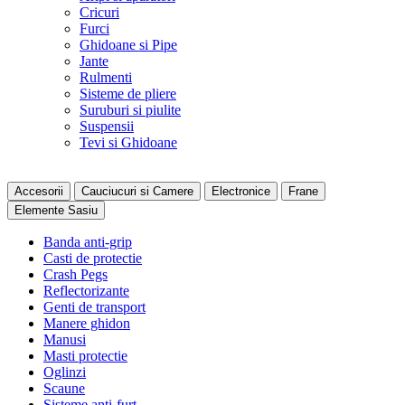
Cricuri
Furci
Ghidoane si Pipe
Jante
Rulmenti
Sisteme de pliere
Suruburi si piulite
Suspensii
Tevi si Ghidoane
Accesorii
Cauciucuri si Camere
Electronice
Frane
Elemente Sasiu
Banda anti-grip
Casti de protectie
Crash Pegs
Reflectorizante
Genti de transport
Manere ghidon
Manusi
Masti protectie
Oglinzi
Scaune
Sisteme anti-furt