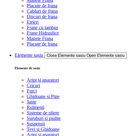
Manete Frana
Placute de frana
Cabluri de frana
Discuri de frana
Etrieri
Frane cu tambur
Frane Hidraulice
Manete Frana
Placute de frana
Elemente sasiu
Close Elemente sasiu
Open Elemente sasiu
Elemente de sasiu
Aripi si aparatori
Cricuri
Furci
Ghidoane si Pipe
Jante
Rulmenti
Sisteme de pliere
Suruburi si piulite
Suspensii
Tevi si Ghidoane
Aripi si aparatori