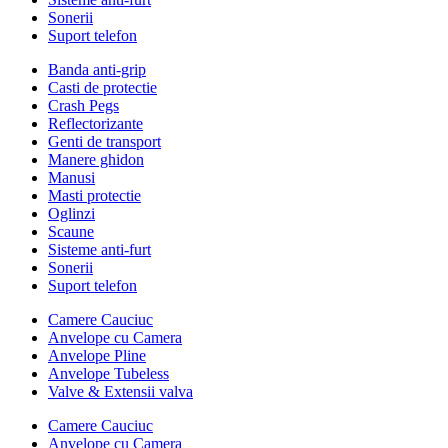
Sonerii
Suport telefon
Banda anti-grip
Casti de protectie
Crash Pegs
Reflectorizante
Genti de transport
Manere ghidon
Manusi
Masti protectie
Oglinzi
Scaune
Sisteme anti-furt
Sonerii
Suport telefon
Camere Cauciuc
Anvelope cu Camera
Anvelope Pline
Anvelope Tubeless
Valve & Extensii valva
Camere Cauciuc
Anvelope cu Camera