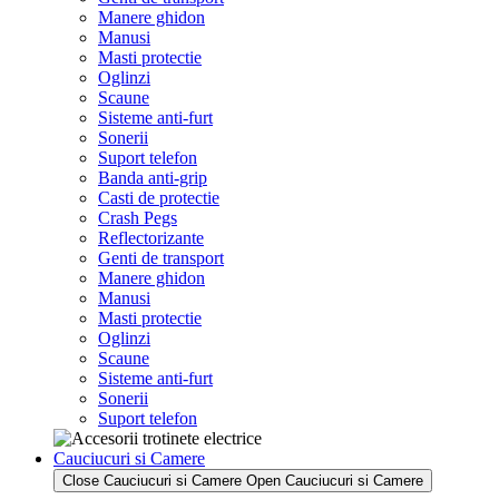
Manere ghidon
Manusi
Masti protectie
Oglinzi
Scaune
Sisteme anti-furt
Sonerii
Suport telefon
Banda anti-grip
Casti de protectie
Crash Pegs
Reflectorizante
Genti de transport
Manere ghidon
Manusi
Masti protectie
Oglinzi
Scaune
Sisteme anti-furt
Sonerii
Suport telefon
Cauciucuri si Camere
Close Cauciucuri si Camere
Open Cauciucuri si Camere