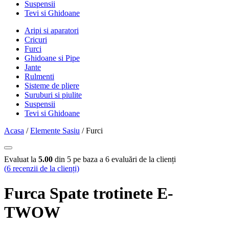
Suspensii
Tevi si Ghidoane
Aripi si aparatori
Cricuri
Furci
Ghidoane si Pipe
Jante
Rulmenti
Sisteme de pliere
Suruburi si piulite
Suspensii
Tevi si Ghidoane
Acasa
/
Elemente Sasiu
/ Furci
Evaluat la
5.00
din 5 pe baza a
6
evaluări de la clienți
(
6
recenzii de la clienți)
Furca Spate trotinete E-
TWOW