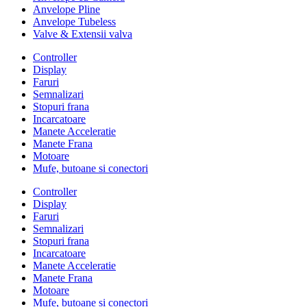
Anvelope Pline
Anvelope Tubeless
Valve & Extensii valva
Controller
Display
Faruri
Semnalizari
Stopuri frana
Incarcatoare
Manete Acceleratie
Manete Frana
Motoare
Mufe, butoane si conectori
Controller
Display
Faruri
Semnalizari
Stopuri frana
Incarcatoare
Manete Acceleratie
Manete Frana
Motoare
Mufe, butoane si conectori