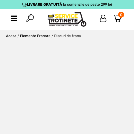
LIVRARE GRATUITĂ
la comenzile de peste 299 lei
0
Acasa
/
Elemente Franare
/ Discuri de frana