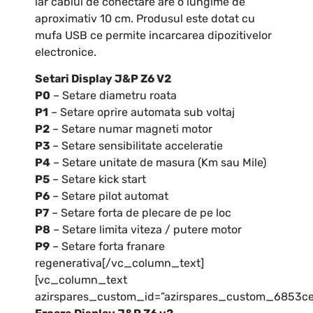
iar cablul de conectare are o lungime de
aproximativ 10 cm. Produsul este dotat cu
mufa USB ce permite incarcarea dipozitivelor
electronice.
Setari Display J&P Z6 V2
P0
– Setare diametru roata
P1
– Setare oprire automata sub voltaj
P2
– Setare numar magneti motor
P3
– Setare sensibilitate acceleratie
P4
– Setare unitate de masura (Km sau Mile)
P5
– Setare kick start
P6
– Setare pilot automat
P7
– Setare forta de plecare de pe loc
P8
– Setare limita viteza / putere motor
P9
– Setare forta franare
regenerativa[/vc_column_text]
[vc_column_text
azirspares_custom_id=”azirspares_custom_6853ce