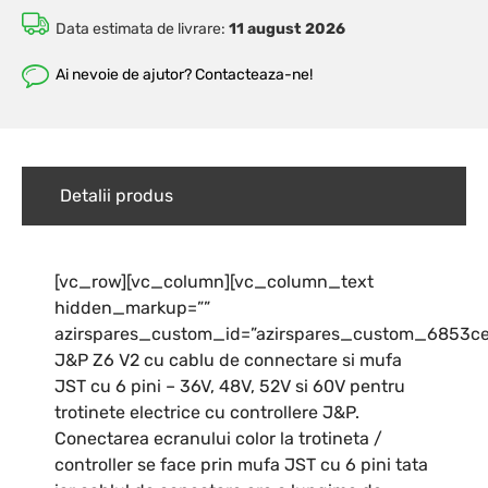
Data estimata de livrare:
11 august 2026
Ai nevoie de ajutor? Contacteaza-ne!
Detalii produs
[vc_row][vc_column][vc_column_text
hidden_markup=””
azirspares_custom_id=”azirspares_custom_6853ce
J&P Z6 V2 cu cablu de connectare si mufa
JST cu 6 pini – 36V, 48V, 52V si 60V pentru
trotinete electrice cu controllere J&P.
Conectarea ecranului color la trotineta /
controller se face prin mufa JST cu 6 pini tata