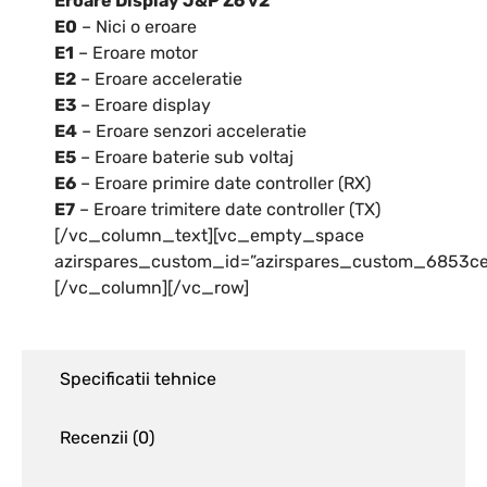
Eroare Display J&P Z6 v2
E0
– Nici o eroare
E1
– Eroare motor
E2
– Eroare acceleratie
E3
– Eroare display
E4
– Eroare senzori acceleratie
E5
– Eroare baterie sub voltaj
E6
– Eroare primire date controller (RX)
E7
– Eroare trimitere date controller (TX)
[/vc_column_text][vc_empty_space
azirspares_custom_id=”azirspares_custom_6853ce
[/vc_column][/vc_row]
Specificatii tehnice
Recenzii (
0
)