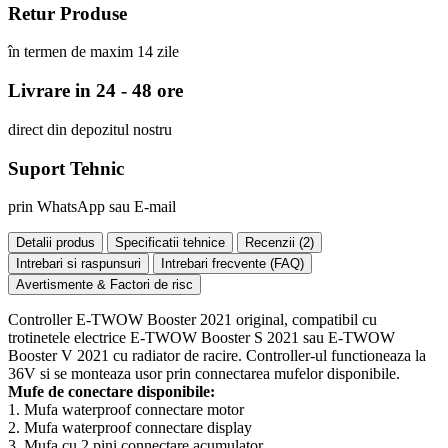
Retur Produse
în termen de maxim 14 zile
Livrare in 24 - 48 ore
direct din depozitul nostru
Suport Tehnic
prin WhatsApp sau E-mail
Detalii produs
Specificatii tehnice
Recenzii (
2
)
Intrebari si raspunsuri
Intrebari frecvente (FAQ)
Avertismente & Factori de risc
Controller E-TWOW Booster 2021 original, compatibil cu
trotinetele electrice E-TWOW Booster S 2021 sau E-TWOW
Booster V 2021 cu radiator de racire. Controller-ul functioneaza la
36V si se monteaza usor prin connectarea mufelor disponibile.
Mufe de conectare disponibile:
1. Mufa waterproof connectare motor
2. Mufa waterproof connectare display
3. Mufa cu 2 pini connectare acumulator