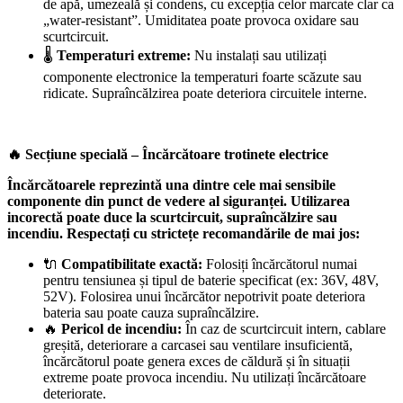
de apă, umezeală și condens, cu excepția celor marcate clar ca
„water-resistant”. Umiditatea poate provoca oxidare sau
scurtcircuit.
🌡️
Temperaturi extreme:
Nu instalați sau utilizați
componente electronice la temperaturi foarte scăzute sau
ridicate. Supraîncălzirea poate deteriora circuitele interne.
🔥 Secțiune specială – Încărcătoare trotinete electrice
Încărcătoarele reprezintă una dintre cele mai sensibile
componente din punct de vedere al siguranței. Utilizarea
incorectă poate duce la scurtcircuit, supraîncălzire sau
incendiu. Respectați cu strictețe recomandările de mai jos:
🔌
Compatibilitate exactă:
Folosiți încărcătorul numai
pentru tensiunea și tipul de baterie specificat (ex: 36V, 48V,
52V). Folosirea unui încărcător nepotrivit poate deteriora
bateria sau poate cauza supraîncălzire.
🔥
Pericol de incendiu:
În caz de scurtcircuit intern, cablare
greșită, deteriorare a carcasei sau ventilare insuficientă,
încărcătorul poate genera exces de căldură și în situații
extreme poate provoca incendiu. Nu utilizați încărcătoare
deteriorate.