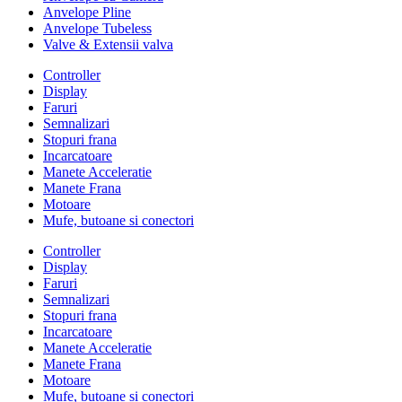
Anvelope Pline
Anvelope Tubeless
Valve & Extensii valva
Controller
Display
Faruri
Semnalizari
Stopuri frana
Incarcatoare
Manete Acceleratie
Manete Frana
Motoare
Mufe, butoane si conectori
Controller
Display
Faruri
Semnalizari
Stopuri frana
Incarcatoare
Manete Acceleratie
Manete Frana
Motoare
Mufe, butoane si conectori