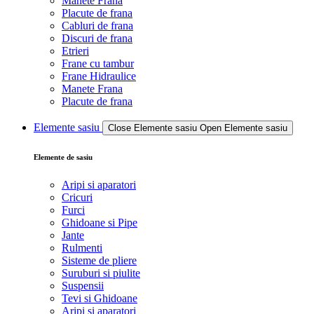
Manete Frana
Placute de frana
Cabluri de frana
Discuri de frana
Etrieri
Frane cu tambur
Frane Hidraulice
Manete Frana
Placute de frana
Elemente sasiu
Close Elemente sasiu
Open Elemente sasiu
Elemente de sasiu
Aripi si aparatori
Cricuri
Furci
Ghidoane si Pipe
Jante
Rulmenti
Sisteme de pliere
Suruburi si piulite
Suspensii
Tevi si Ghidoane
Aripi si aparatori