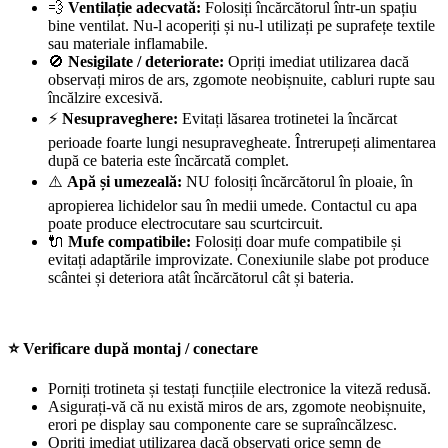
💨
Ventilație adecvată:
Folosiți încărcătorul într-un spațiu
bine ventilat. Nu-l acoperiți și nu-l utilizați pe suprafețe textile
sau materiale inflamabile.
🚫
Nesigilate / deteriorate:
Opriți imediat utilizarea dacă
observați miros de ars, zgomote neobișnuite, cabluri rupte sau
încălzire excesivă.
⚡
Nesupraveghere:
Evitați lăsarea trotinetei la încărcat
perioade foarte lungi nesupravegheate. Întrerupeți alimentarea
după ce bateria este încărcată complet.
⚠️
Apă și umezeală:
NU folosiți încărcătorul în ploaie, în
apropierea lichidelor sau în medii umede. Contactul cu apa
poate produce electrocutare sau scurtcircuit.
🔌
Mufe compatibile:
Folosiți doar mufe compatibile și
evitați adaptările improvizate. Conexiunile slabe pot produce
scântei și deteriora atât încărcătorul cât și bateria.
⭐ Verificare după montaj / conectare
Porniți trotineta și testați funcțiile electronice la viteză redusă.
Asigurați-vă că nu există miros de ars, zgomote neobișnuite,
erori pe display sau componente care se supraîncălzesc.
Opriți imediat utilizarea dacă observați orice semn de