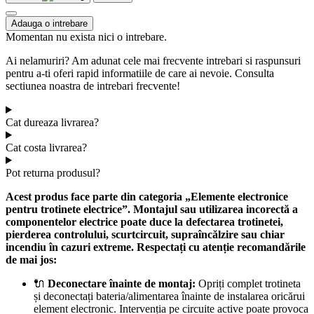
Adauga o intrebare
Momentan nu exista nici o intrebare.
Ai nelamuriri? Am adunat cele mai frecvente intrebari si raspunsuri
pentru a-ti oferi rapid informatiile de care ai nevoie. Consulta
sectiunea noastra de intrebari frecvente!
Cat dureaza livrarea?
Cat costa livrarea?
Pot returna produsul?
Acest produs face parte din categoria „Elemente electronice
pentru trotinete electrice”. Montajul sau utilizarea incorectă a
componentelor electrice poate duce la defectarea trotinetei,
pierderea controlului, scurtcircuit, supraîncălzire sau chiar
incendiu în cazuri extreme. Respectați cu atenție recomandările
de mai jos:
🔌
Deconectare înainte de montaj:
Opriți complet trotineta
și deconectați bateria/alimentarea înainte de instalarea oricărui
element electronic. Intervenția pe circuite active poate provoca