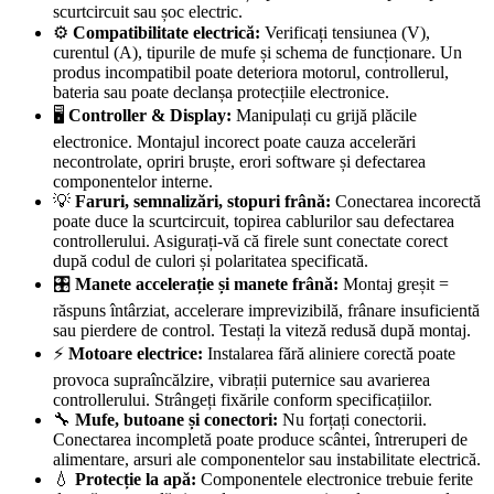
scurtcircuit sau șoc electric.
⚙️
Compatibilitate electrică:
Verificați tensiunea (V),
curentul (A), tipurile de mufe și schema de funcționare. Un
produs incompatibil poate deteriora motorul, controllerul,
bateria sau poate declanșa protecțiile electronice.
🖥️
Controller & Display:
Manipulați cu grijă plăcile
electronice. Montajul incorect poate cauza accelerări
necontrolate, opriri bruște, erori software și defectarea
componentelor interne.
💡
Faruri, semnalizări, stopuri frână:
Conectarea incorectă
poate duce la scurtcircuit, topirea cablurilor sau defectarea
controllerului. Asigurați-vă că firele sunt conectate corect
după codul de culori și polaritatea specificată.
🎛️
Manete accelerație și manete frână:
Montaj greșit =
răspuns întârziat, accelerare imprevizibilă, frânare insuficientă
sau pierdere de control. Testați la viteză redusă după montaj.
⚡
Motoare electrice:
Instalarea fără aliniere corectă poate
provoca supraîncălzire, vibrații puternice sau avarierea
controllerului. Strângeți fixările conform specificațiilor.
🔧
Mufe, butoane și conectori:
Nu forțați conectorii.
Conectarea incompletă poate produce scântei, întreruperi de
alimentare, arsuri ale componentelor sau instabilitate electrică.
💧
Protecție la apă:
Componentele electronice trebuie ferite