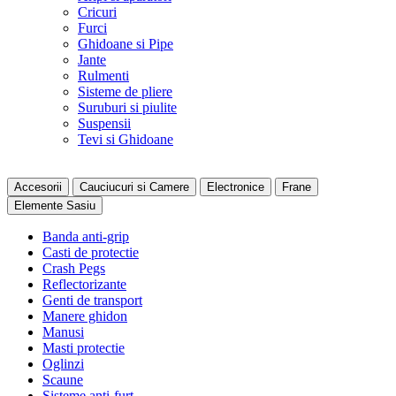
Cricuri
Furci
Ghidoane si Pipe
Jante
Rulmenti
Sisteme de pliere
Suruburi si piulite
Suspensii
Tevi si Ghidoane
Accesorii
Cauciucuri si Camere
Electronice
Frane
Elemente Sasiu
Banda anti-grip
Casti de protectie
Crash Pegs
Reflectorizante
Genti de transport
Manere ghidon
Manusi
Masti protectie
Oglinzi
Scaune
Sisteme anti-furt