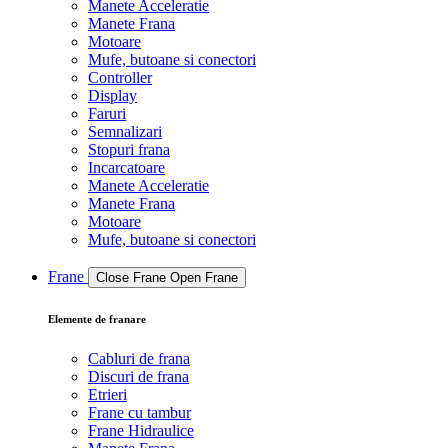
Manete Acceleratie
Manete Frana
Motoare
Mufe, butoane si conectori
Controller
Display
Faruri
Semnalizari
Stopuri frana
Incarcatoare
Manete Acceleratie
Manete Frana
Motoare
Mufe, butoane si conectori
Frane
Close Frane
Open Frane
Elemente de franare
Cabluri de frana
Discuri de frana
Etrieri
Frane cu tambur
Frane Hidraulice