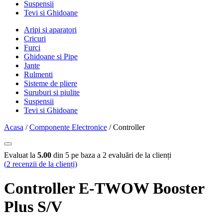
Suspensii
Tevi si Ghidoane
Aripi si aparatori
Cricuri
Furci
Ghidoane si Pipe
Jante
Rulmenti
Sisteme de pliere
Suruburi si piulite
Suspensii
Tevi si Ghidoane
Acasa
/
Componente Electronice
/ Controller
Evaluat la
5.00
din 5 pe baza a
2
evaluări de la clienți
(
2
recenzii de la clienți)
Controller E-TWOW Booster
Plus S/V