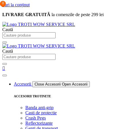
0
0
0
Sari la conținut
LIVRARE GRATUITĂ
la comenzile de peste 299 lei
Caută
Caută
Accesorii
Close Accesorii
Open Accesorii
ACCESORII TROTINETE
Banda anti-grip
Casti de protectie
Crash Pegs
Reflectorizante
Genti de transport