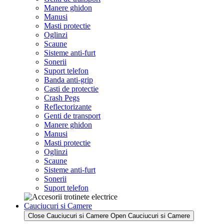
Manere ghidon
Manusi
Masti protectie
Oglinzi
Scaune
Sisteme anti-furt
Sonerii
Suport telefon
Banda anti-grip
Casti de protectie
Crash Pegs
Reflectorizante
Genti de transport
Manere ghidon
Manusi
Masti protectie
Oglinzi
Scaune
Sisteme anti-furt
Sonerii
Suport telefon
Cauciucuri si Camere
Close Cauciucuri si Camere
Open Cauciucuri si Camere