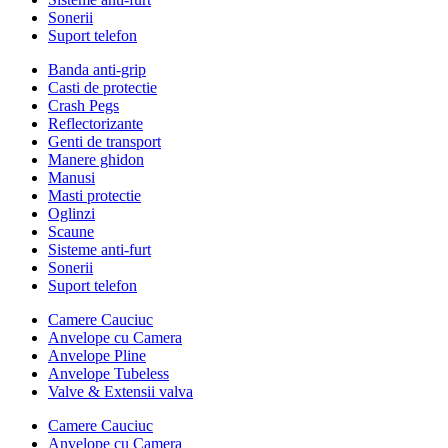
Sonerii
Suport telefon
Banda anti-grip
Casti de protectie
Crash Pegs
Reflectorizante
Genti de transport
Manere ghidon
Manusi
Masti protectie
Oglinzi
Scaune
Sisteme anti-furt
Sonerii
Suport telefon
Camere Cauciuc
Anvelope cu Camera
Anvelope Pline
Anvelope Tubeless
Valve & Extensii valva
Camere Cauciuc
Anvelope cu Camera