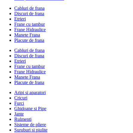
Cabluri de frana
Discuri de frana
Etrieri
Frane cu tambur
Frane Hidraulice
Manete Frana
Placute de frana
Cabluri de frana
Discuri de frana
Etrieri
Frane cu tambur
Frane Hidraulice
Manete Frana
Placute de frana
Aripi si aparatori
Cricuri
Furci
Ghidoane si Pipe
Jante
Rulmenti
Sisteme de pliere
Suruburi si piulite