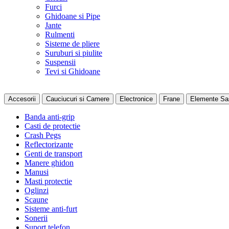
Furci
Ghidoane si Pipe
Jante
Rulmenti
Sisteme de pliere
Suruburi si piulite
Suspensii
Tevi si Ghidoane
Accesorii
Cauciucuri si Camere
Electronice
Frane
Elemente Sa
Banda anti-grip
Casti de protectie
Crash Pegs
Reflectorizante
Genti de transport
Manere ghidon
Manusi
Masti protectie
Oglinzi
Scaune
Sisteme anti-furt
Sonerii
Suport telefon