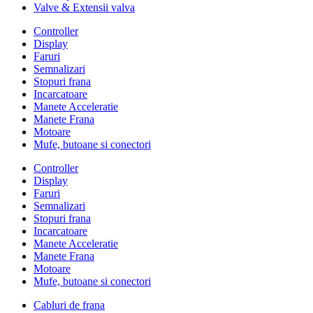
Valve & Extensii valva
Controller
Display
Faruri
Semnalizari
Stopuri frana
Incarcatoare
Manete Acceleratie
Manete Frana
Motoare
Mufe, butoane si conectori
Controller
Display
Faruri
Semnalizari
Stopuri frana
Incarcatoare
Manete Acceleratie
Manete Frana
Motoare
Mufe, butoane si conectori
Cabluri de frana