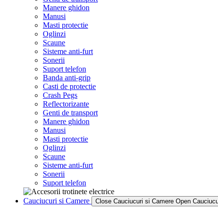
Manere ghidon
Manusi
Masti protectie
Oglinzi
Scaune
Sisteme anti-furt
Sonerii
Suport telefon
Banda anti-grip
Casti de protectie
Crash Pegs
Reflectorizante
Genti de transport
Manere ghidon
Manusi
Masti protectie
Oglinzi
Scaune
Sisteme anti-furt
Sonerii
Suport telefon
Cauciucuri si Camere
Close Cauciucuri si Camere
Open Cauciucu