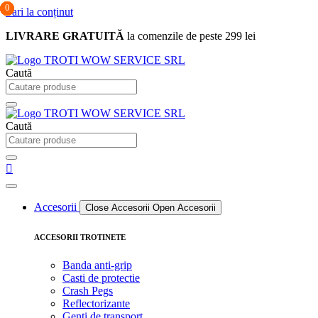
0
0
0
Sari la conținut
LIVRARE GRATUITĂ
la comenzile de peste 299 lei
Caută
Caută
Accesorii
Close Accesorii
Open Accesorii
ACCESORII TROTINETE
Banda anti-grip
Casti de protectie
Crash Pegs
Reflectorizante
Genti de transport