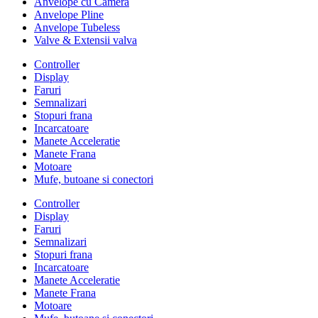
Anvelope cu Camera
Anvelope Pline
Anvelope Tubeless
Valve & Extensii valva
Controller
Display
Faruri
Semnalizari
Stopuri frana
Incarcatoare
Manete Acceleratie
Manete Frana
Motoare
Mufe, butoane si conectori
Controller
Display
Faruri
Semnalizari
Stopuri frana
Incarcatoare
Manete Acceleratie
Manete Frana
Motoare