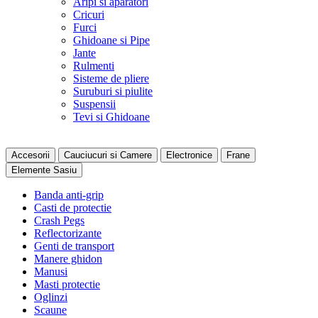
Aripi si aparatori
Cricuri
Furci
Ghidoane si Pipe
Jante
Rulmenti
Sisteme de pliere
Suruburi si piulite
Suspensii
Tevi si Ghidoane
Accesorii
Cauciucuri si Camere
Electronice
Frane
Elemente Sasiu
Banda anti-grip
Casti de protectie
Crash Pegs
Reflectorizante
Genti de transport
Manere ghidon
Manusi
Masti protectie
Oglinzi
Scaune