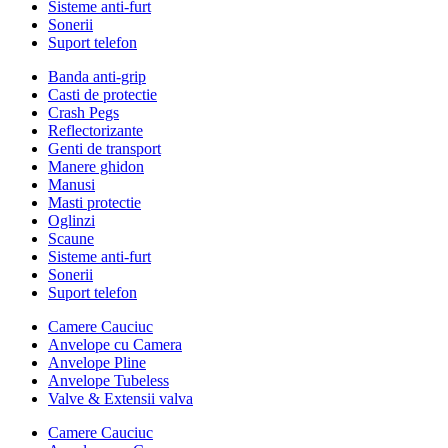
Sisteme anti-furt
Sonerii
Suport telefon
Banda anti-grip
Casti de protectie
Crash Pegs
Reflectorizante
Genti de transport
Manere ghidon
Manusi
Masti protectie
Oglinzi
Scaune
Sisteme anti-furt
Sonerii
Suport telefon
Camere Cauciuc
Anvelope cu Camera
Anvelope Pline
Anvelope Tubeless
Valve & Extensii valva
Camere Cauciuc