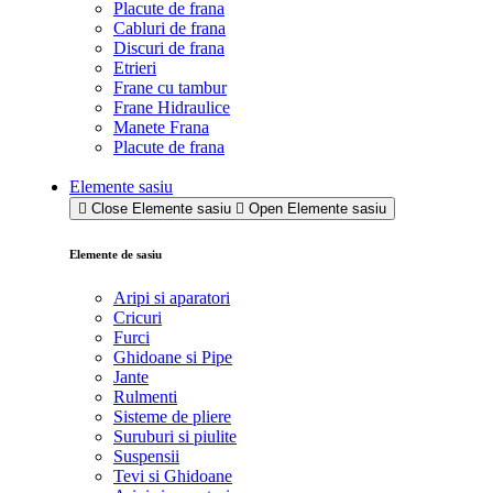
Placute de frana
Cabluri de frana
Discuri de frana
Etrieri
Frane cu tambur
Frane Hidraulice
Manete Frana
Placute de frana
Elemente sasiu
Close Elemente sasiu
Open Elemente sasiu
Elemente de sasiu
Aripi si aparatori
Cricuri
Furci
Ghidoane si Pipe
Jante
Rulmenti
Sisteme de pliere
Suruburi si piulite
Suspensii
Tevi si Ghidoane