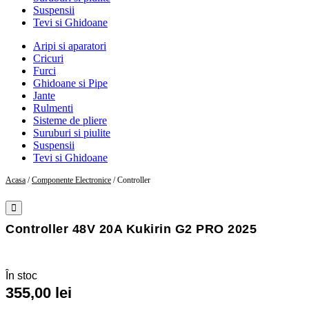
Suspensii
Tevi si Ghidoane
Aripi si aparatori
Cricuri
Furci
Ghidoane si Pipe
Jante
Rulmenti
Sisteme de pliere
Suruburi si piulite
Suspensii
Tevi si Ghidoane
Acasa
/
Componente Electronice
/ Controller
Controller 48V 20A Kukirin G2 PRO 2025
În stoc
355,00
lei