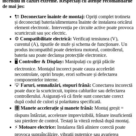
incendiu în cazuri extreme. Respectați cu atenție recomandările
de mai jos:
🔌
Deconectare înainte de montaj:
Opriți complet trotineta
și deconectați bateria/alimentarea înainte de instalarea oricărui
element electronic. Intervenția pe circuite active poate provoca
scurtcircuit sau șoc electric.
⚙️
Compatibilitate electrică:
Verificați tensiunea (V),
curentul (A), tipurile de mufe și schema de funcționare. Un
produs incompatibil poate deteriora motorul, controllerul,
bateria sau poate declanșa protecțiile electronice.
🖥️
Controller & Display:
Manipulați cu grijă plăcile
electronice. Montajul incorect poate cauza accelerări
necontrolate, opriri bruște, erori software și defectarea
componentelor interne.
💡
Faruri, semnalizări, stopuri frână:
Conectarea incorectă
poate duce la scurtcircuit, topirea cablurilor sau defectarea
controllerului. Asigurați-vă că firele sunt conectate corect
după codul de culori și polaritatea specificată.
🎛️
Manete accelerație și manete frână:
Montaj greșit =
răspuns întârziat, accelerare imprevizibilă, frânare insuficientă
sau pierdere de control. Testați la viteză redusă după montaj.
⚡
Motoare electrice:
Instalarea fără aliniere corectă poate
provoca supraîncălzire, vibrații puternice sau avarierea