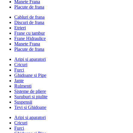
Manete Frana
Placute de frana
Cabluri de frana
Discuri de frana
Etrieri
Frane cu tambur
Frane Hidraulice
Manete Frana
Placute de frana
Aripi si aparatori
Cricuri
Furci
Ghidoane si Pipe
Jante
Rulmenti
Sisteme de pliere
Suruburi si piulite
Suspensii
Tevi si Ghidoane
Aripi si aparatori
Cricuri
Furci