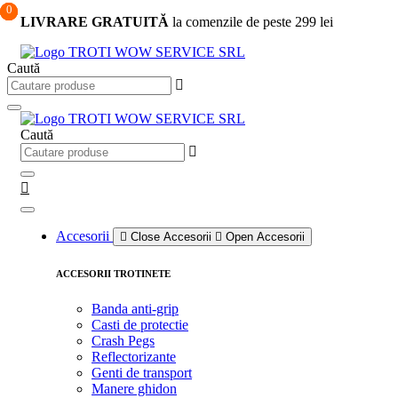
0
0
0
Sari
LIVRARE GRATUITĂ
la comenzile de peste 299 lei
la
conținut
Caută
Caută
Accesorii
Close Accesorii
Open Accesorii
ACCESORII TROTINETE
Banda anti-grip
Casti de protectie
Crash Pegs
Reflectorizante
Genti de transport
Manere ghidon