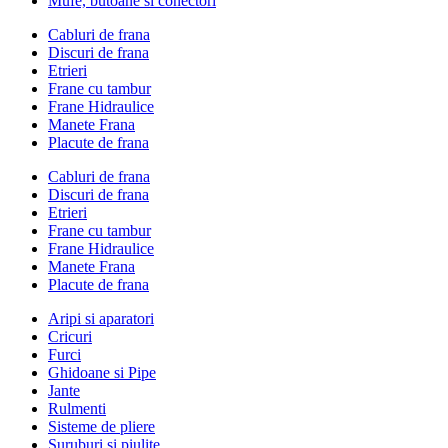
Mufe, butoane si conectori
Cabluri de frana
Discuri de frana
Etrieri
Frane cu tambur
Frane Hidraulice
Manete Frana
Placute de frana
Cabluri de frana
Discuri de frana
Etrieri
Frane cu tambur
Frane Hidraulice
Manete Frana
Placute de frana
Aripi si aparatori
Cricuri
Furci
Ghidoane si Pipe
Jante
Rulmenti
Sisteme de pliere
Suruburi si piulite