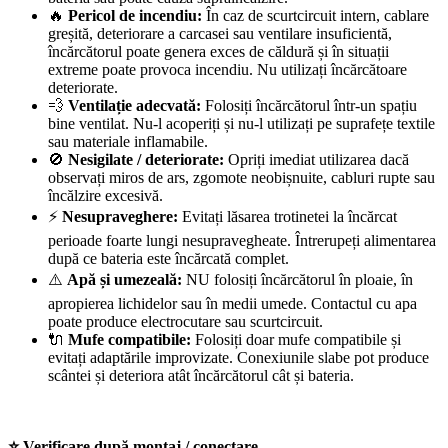
🔥
Pericol de incendiu:
În caz de scurtcircuit intern, cablare
greșită, deteriorare a carcasei sau ventilare insuficientă,
încărcătorul poate genera exces de căldură și în situații
extreme poate provoca incendiu. Nu utilizați încărcătoare
deteriorate.
💨
Ventilație adecvată:
Folosiți încărcătorul într-un spațiu
bine ventilat. Nu-l acoperiți și nu-l utilizați pe suprafețe textile
sau materiale inflamabile.
🚫
Nesigilate / deteriorate:
Opriți imediat utilizarea dacă
observați miros de ars, zgomote neobișnuite, cabluri rupte sau
încălzire excesivă.
⚡
Nesupraveghere:
Evitați lăsarea trotinetei la încărcat
perioade foarte lungi nesupravegheate. Întrerupeți alimentarea
după ce bateria este încărcată complet.
⚠️
Apă și umezeală:
NU folosiți încărcătorul în ploaie, în
apropierea lichidelor sau în medii umede. Contactul cu apa
poate produce electrocutare sau scurtcircuit.
🔌
Mufe compatibile:
Folosiți doar mufe compatibile și
evitați adaptările improvizate. Conexiunile slabe pot produce
scântei și deteriora atât încărcătorul cât și bateria.
⭐ Verificare după montaj / conectare