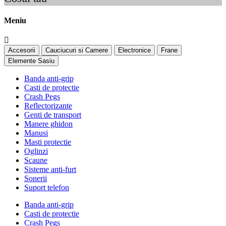
Meniu
Accesorii
Cauciucuri si Camere
Electronice
Frane
Elemente Sasiu
Banda anti-grip
Casti de protectie
Crash Pegs
Reflectorizante
Genti de transport
Manere ghidon
Manusi
Masti protectie
Oglinzi
Scaune
Sisteme anti-furt
Sonerii
Suport telefon
Banda anti-grip
Casti de protectie
Crash Pegs