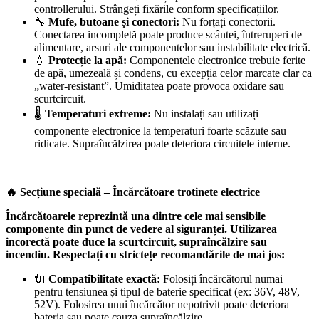
controllerului. Strângeți fixările conform specificațiilor.
🔧
Mufe, butoane și conectori:
Nu forțați conectorii.
Conectarea incompletă poate produce scântei, întreruperi de
alimentare, arsuri ale componentelor sau instabilitate electrică.
💧
Protecție la apă:
Componentele electronice trebuie ferite
de apă, umezeală și condens, cu excepția celor marcate clar ca
„water-resistant”. Umiditatea poate provoca oxidare sau
scurtcircuit.
🌡️
Temperaturi extreme:
Nu instalați sau utilizați
componente electronice la temperaturi foarte scăzute sau
ridicate. Supraîncălzirea poate deteriora circuitele interne.
🔥 Secțiune specială – Încărcătoare trotinete electrice
Încărcătoarele reprezintă una dintre cele mai sensibile
componente din punct de vedere al siguranței. Utilizarea
incorectă poate duce la scurtcircuit, supraîncălzire sau
incendiu. Respectați cu strictețe recomandările de mai jos:
🔌
Compatibilitate exactă:
Folosiți încărcătorul numai
pentru tensiunea și tipul de baterie specificat (ex: 36V, 48V,
52V). Folosirea unui încărcător nepotrivit poate deteriora
bateria sau poate cauza supraîncălzire.