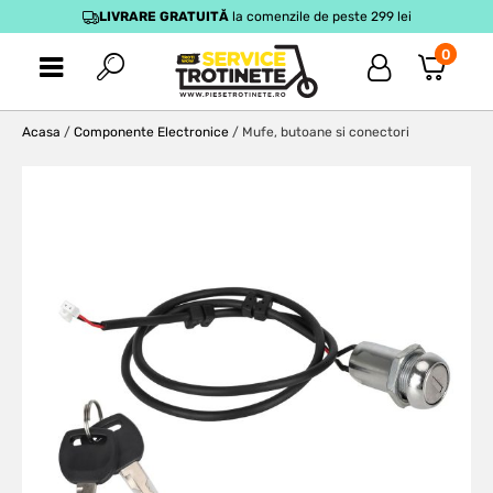
LIVRARE GRATUITĂ
la comenzile de peste 299 lei
0
Acasa
/
Componente Electronice
/ Mufe, butoane si conectori