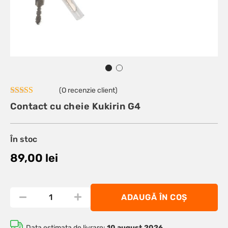
(O recenzie client)
Evaluat la
Contact cu cheie Kukirin G4
5.00
din 5 pe
baza unei
singure
evaluări
În stoc
89,00
lei
ADAUGĂ ÎN COȘ
Data estimata de livrare:
10 august 2026