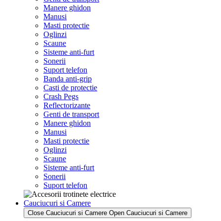
Manere ghidon
Manusi
Masti protectie
Oglinzi
Scaune
Sisteme anti-furt
Sonerii
Suport telefon
Banda anti-grip
Casti de protectie
Crash Pegs
Reflectorizante
Genti de transport
Manere ghidon
Manusi
Masti protectie
Oglinzi
Scaune
Sisteme anti-furt
Sonerii
Suport telefon
Cauciucuri si Camere
Close Cauciucuri si Camere
Open Cauciucuri si Camere