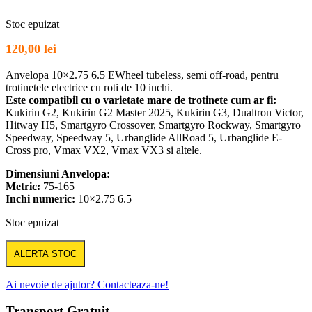
Stoc epuizat
120,00
lei
Anvelopa 10×2.75 6.5 EWheel tubeless, semi off-road, pentru
trotinetele electrice cu roti de 10 inchi.
Este compatibil cu o varietate mare de trotinete cum ar fi:
Kukirin G2, Kukirin G2 Master 2025, Kukirin G3, Dualtron Victor,
Hitway H5, Smartgyro Crossover, Smartgyro Rockway, Smartgyro
Speedway, Speedway 5, Urbanglide AllRoad 5, Urbanglide E-
Cross pro, Vmax VX2, Vmax VX3 si altele.
Dimensiuni Anvelopa:
Metric:
75-165
Inchi numeric:
10×2.75 6.5
Stoc epuizat
ALERTA STOC
Ai nevoie de ajutor? Contacteaza-ne!
Transport Gratuit