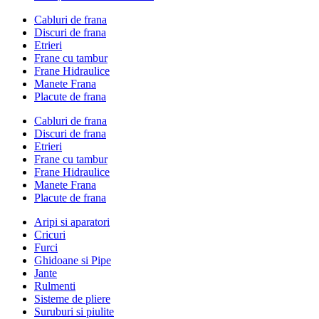
Cabluri de frana
Discuri de frana
Etrieri
Frane cu tambur
Frane Hidraulice
Manete Frana
Placute de frana
Cabluri de frana
Discuri de frana
Etrieri
Frane cu tambur
Frane Hidraulice
Manete Frana
Placute de frana
Aripi si aparatori
Cricuri
Furci
Ghidoane si Pipe
Jante
Rulmenti
Sisteme de pliere
Suruburi si piulite