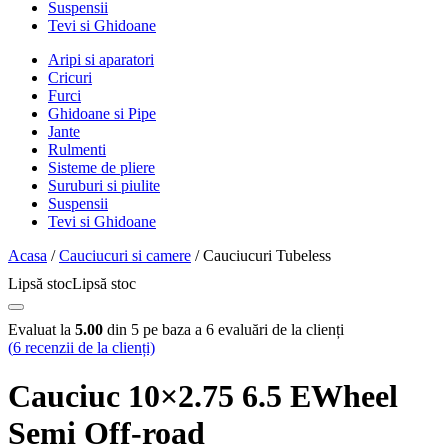
Suspensii
Tevi si Ghidoane
Aripi si aparatori
Cricuri
Furci
Ghidoane si Pipe
Jante
Rulmenti
Sisteme de pliere
Suruburi si piulite
Suspensii
Tevi si Ghidoane
Acasa
/
Cauciucuri si camere
/ Cauciucuri Tubeless
Lipsă stoc
Lipsă stoc
Evaluat la
5.00
din 5 pe baza a
6
evaluări de la clienți
(
6
recenzii de la clienți)
Cauciuc 10×2.75 6.5 EWheel
Semi Off-road