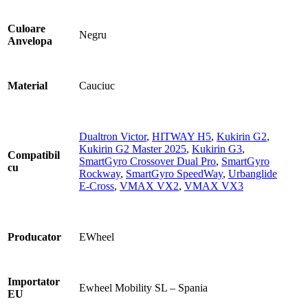
Culoare
Negru
Anvelopa
Material
Cauciuc
Dualtron Victor
,
HITWAY H5
,
Kukirin G2
,
Kukirin G2 Master 2025
,
Kukirin G3
,
Compatibil
SmartGyro Crossover Dual Pro
,
SmartGyro
cu
Rockway
,
SmartGyro SpeedWay
,
Urbanglide
E-Cross
,
VMAX VX2
,
VMAX VX3
Producator
EWheel
Importator
Ewheel Mobility SL – Spania
EU