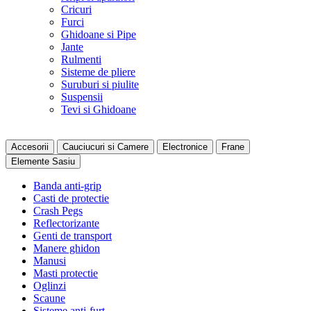
Cricuri
Furci
Ghidoane si Pipe
Jante
Rulmenti
Sisteme de pliere
Suruburi si piulite
Suspensii
Tevi si Ghidoane
Accesorii
Cauciucuri si Camere
Electronice
Frane
Elemente Sasiu
Banda anti-grip
Casti de protectie
Crash Pegs
Reflectorizante
Genti de transport
Manere ghidon
Manusi
Masti protectie
Oglinzi
Scaune
Sisteme anti-furt