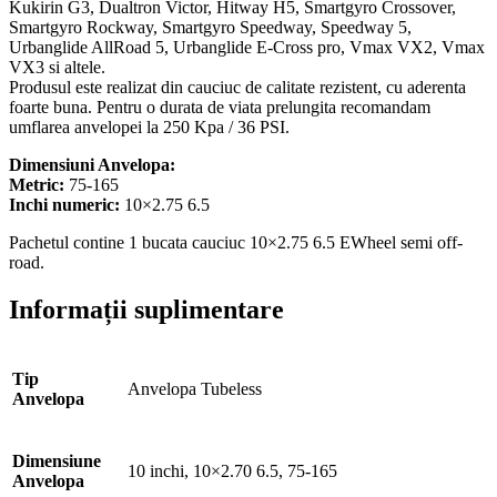
Kukirin G3, Dualtron Victor, Hitway H5, Smartgyro Crossover,
Smartgyro Rockway, Smartgyro Speedway, Speedway 5,
Urbanglide AllRoad 5, Urbanglide E-Cross pro, Vmax VX2, Vmax
VX3 si altele.
Produsul este realizat din cauciuc de calitate rezistent, cu aderenta
foarte buna. Pentru o durata de viata prelungita recomandam
umflarea anvelopei la 250 Kpa / 36 PSI.
Dimensiuni Anvelopa:
Metric:
75-165
Inchi numeric:
10×2.75 6.5
Pachetul contine 1 bucata cauciuc 10×2.75 6.5 EWheel semi off-
road.
Informații suplimentare
Tip
Anvelopa Tubeless
Anvelopa
Dimensiune
10 inchi, 10×2.70 6.5, 75-165
Anvelopa