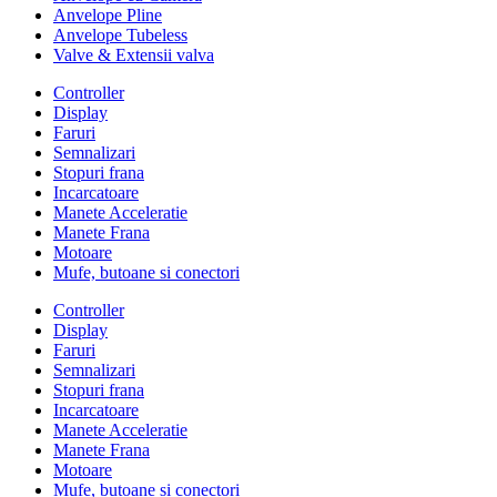
Anvelope Pline
Anvelope Tubeless
Valve & Extensii valva
Controller
Display
Faruri
Semnalizari
Stopuri frana
Incarcatoare
Manete Acceleratie
Manete Frana
Motoare
Mufe, butoane si conectori
Controller
Display
Faruri
Semnalizari
Stopuri frana
Incarcatoare
Manete Acceleratie
Manete Frana
Motoare
Mufe, butoane si conectori