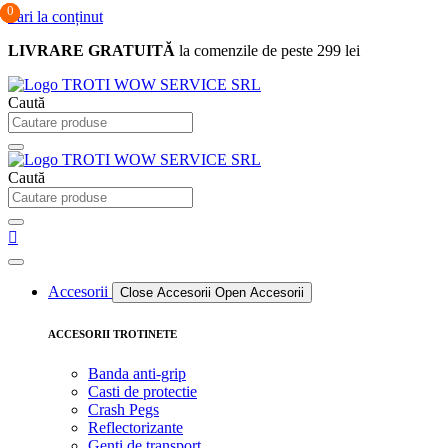
0
0
0
Sari la conținut
LIVRARE GRATUITĂ
la comenzile de peste 299 lei
Caută
Caută
Accesorii
Close Accesorii
Open Accesorii
ACCESORII TROTINETE
Banda anti-grip
Casti de protectie
Crash Pegs
Reflectorizante
Genti de transport