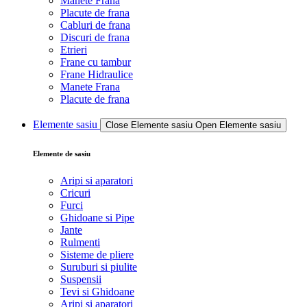
Manete Frana
Placute de frana
Cabluri de frana
Discuri de frana
Etrieri
Frane cu tambur
Frane Hidraulice
Manete Frana
Placute de frana
Elemente sasiu
Close Elemente sasiu
Open Elemente sasiu
Elemente de sasiu
Aripi si aparatori
Cricuri
Furci
Ghidoane si Pipe
Jante
Rulmenti
Sisteme de pliere
Suruburi si piulite
Suspensii
Tevi si Ghidoane
Aripi si aparatori