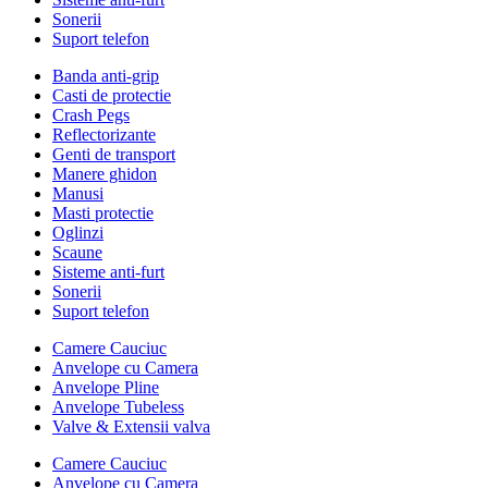
Sonerii
Suport telefon
Banda anti-grip
Casti de protectie
Crash Pegs
Reflectorizante
Genti de transport
Manere ghidon
Manusi
Masti protectie
Oglinzi
Scaune
Sisteme anti-furt
Sonerii
Suport telefon
Camere Cauciuc
Anvelope cu Camera
Anvelope Pline
Anvelope Tubeless
Valve & Extensii valva
Camere Cauciuc
Anvelope cu Camera