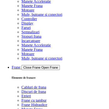
Manete Acceleratie
Manete Frana
Motoare
Mufe, butoane si conectori
Controller
Display
Faruri
Semnalizari
Stopuri frana
Incarcatoare
Manete Acceleratie
Manete Frana
Motoare
Mufe, butoane si conectori
Frane
Close Frane
Open Frane
Elemente de franare
Cabluri de frana
Discuri de frana
Etrieri
Frane cu tambur
Frane Hidraulice