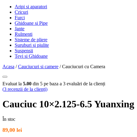
Aripi si aparatori
Cricuri
Furci
Ghidoane si Pipe
Jante
Rulmenti
Sisteme de pliere
Suruburi si piulite
Suspensii
Tevi si Ghidoane
Acasa
/
Cauciucuri si camere
/ Cauciucuri cu Camera
Evaluat la
5.00
din 5 pe baza a
3
evaluări de la clienți
(
3
recenzii de la clienți)
Cauciuc 10×2.125-6.5 Yuanxing
În stoc
89,00
lei