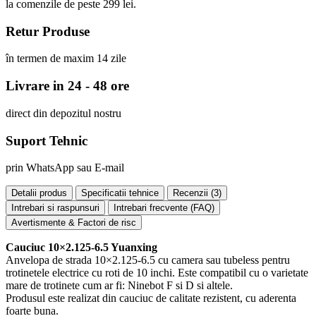
la comenzile de peste 299 lei.
Retur Produse
în termen de maxim 14 zile
Livrare in 24 - 48 ore
direct din depozitul nostru
Suport Tehnic
prin WhatsApp sau E-mail
Detalii produs
Specificatii tehnice
Recenzii (
3
)
Intrebari si raspunsuri
Intrebari frecvente (FAQ)
Avertismente & Factori de risc
Cauciuc 10×2.125-6.5 Yuanxing
Anvelopa de strada 10×2.125-6.5 cu camera sau tubeless pentru
trotinetele electrice cu roti de 10 inchi. Este compatibil cu o varietate
mare de trotinete cum ar fi: Ninebot F si D si altele.
Produsul este realizat din cauciuc de calitate rezistent, cu aderenta
foarte buna.