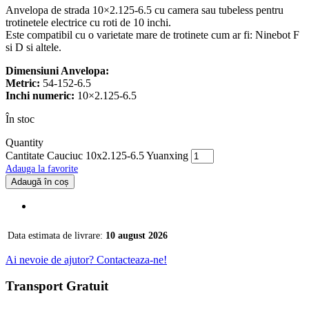
Anvelopa de strada 10×2.125-6.5 cu camera sau tubeless pentru
trotinetele electrice cu roti de 10 inchi.
Este compatibil cu o varietate mare de trotinete cum ar fi: Ninebot F
si D si altele.
Dimensiuni Anvelopa:
Metric:
54-152-6.5
Inchi numeric:
10×2.125-6.5
În stoc
Quantity
Cantitate Cauciuc 10x2.125-6.5 Yuanxing
Adauga la favorite
Adaugă în coș
Data estimata de livrare:
10 august 2026
Ai nevoie de ajutor? Contacteaza-ne!
Transport Gratuit