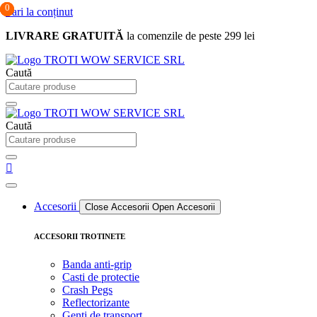
0
0
0
Sari la conținut
LIVRARE GRATUITĂ
la comenzile de peste 299 lei
Caută
Caută
Accesorii
Close Accesorii
Open Accesorii
ACCESORII TROTINETE
Banda anti-grip
Casti de protectie
Crash Pegs
Reflectorizante
Genti de transport