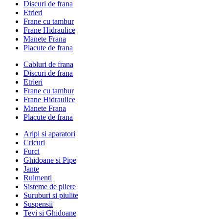
Discuri de frana
Etrieri
Frane cu tambur
Frane Hidraulice
Manete Frana
Placute de frana
Cabluri de frana
Discuri de frana
Etrieri
Frane cu tambur
Frane Hidraulice
Manete Frana
Placute de frana
Aripi si aparatori
Cricuri
Furci
Ghidoane si Pipe
Jante
Rulmenti
Sisteme de pliere
Suruburi si piulite
Suspensii
Tevi si Ghidoane