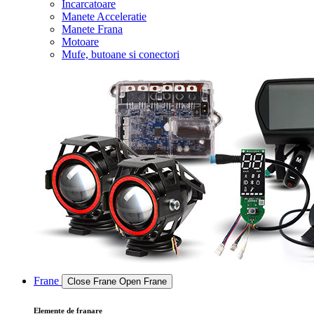
Incarcatoare
Manete Acceleratie
Manete Frana
Motoare
Mufe, butoane si conectori
Frane
Close Frane
Open Frane
Elemente de franare