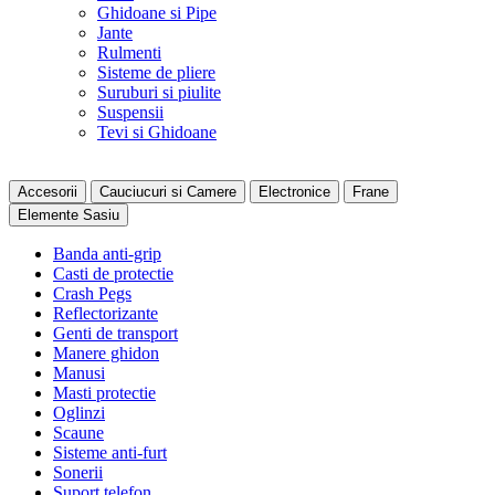
Ghidoane si Pipe
Jante
Rulmenti
Sisteme de pliere
Suruburi si piulite
Suspensii
Tevi si Ghidoane
Accesorii
Cauciucuri si Camere
Electronice
Frane
Elemente Sasiu
Banda anti-grip
Casti de protectie
Crash Pegs
Reflectorizante
Genti de transport
Manere ghidon
Manusi
Masti protectie
Oglinzi
Scaune
Sisteme anti-furt
Sonerii
Suport telefon