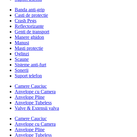
Banda anti-grip
Casti de protectie
Crash Pegs
Reflectorizante
Genti de transport
Manere ghidon
Manusi
Masti protectie
Oglinzi
Scaune
Sisteme anti-furt
Sonerii
Suport telefon
Camere Cauciuc
Anvelope cu Camera
Anvelope Pline
Anvelope Tubeless
Valve & Extensii valva
Camere Cauciuc
Anvelope cu Camera
Anvelope Pline
Anvelope Tubeless