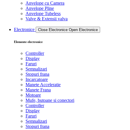
Anvelope cu Camera
Anvelope Pline
Anvelope Tubeless
Valve & Extensii valva
Electronice
Close Electronice
Open Electronice
Elemente electronice
Controller
Display
Faruri
Semnalizari
Stopuri frana
Incarcatoare
Manete Acceleratie
Manete Frana
Motoare
Mufe, butoane si conectori
Controller
Display
Faruri
Semnalizari
Stopuri frana