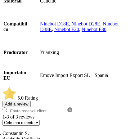
Material
Cauciuc
Compatibil
Ninebot D18E
,
Ninebot D28E
,
Ninebot
cu
D38E
,
Ninebot F20
,
Ninebot F30
Producator
Yuanxing
Importator
Emove Import Export SL – Spania
EU
5,0
Rating
Add a review
1-3 of 3 reviews
Constantin S.
Achizitie Verificata