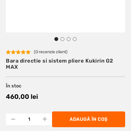
(O recenzie client)
Evaluat la
Bara directie si sistem pliere Kukirin G2
5.00
din 5
MAX
pe baza
unei
singure
evaluări
În stoc
460,00
lei
ADAUGĂ ÎN COȘ