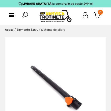
LIVRARE GRATUITĂ
la comenzile de peste 299 lei
0
Acasa
/
Elemente Sasiu
/ Sisteme de pliere