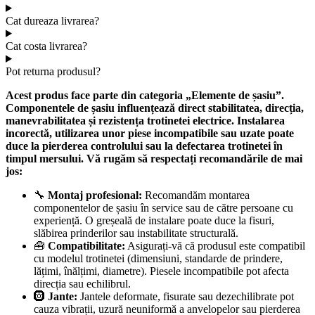
Cat dureaza livrarea?
Cat costa livrarea?
Pot returna produsul?
Acest produs face parte din categoria „Elemente de șasiu”.
Componentele de șasiu influențează direct stabilitatea, direcția,
manevrabilitatea și rezistența trotinetei electrice. Instalarea
incorectă, utilizarea unor piese incompatibile sau uzate poate
duce la pierderea controlului sau la defectarea trotinetei în
timpul mersului. Vă rugăm să respectați recomandările de mai
jos:
🔧
Montaj profesional:
Recomandăm montarea
componentelor de șasiu în service sau de către persoane cu
experiență. O greșeală de instalare poate duce la fisuri,
slăbirea prinderilor sau instabilitate structurală.
🧰
Compatibilitate:
Asigurați-vă că produsul este compatibil
cu modelul trotinetei (dimensiuni, standarde de prindere,
lățimi, înălțimi, diametre). Piesele incompatibile pot afecta
direcția sau echilibrul.
🛞
Jante:
Jantele deformate, fisurate sau dezechilibrate pot
cauza vibrații, uzură neuniformă a anvelopelor sau pierderea