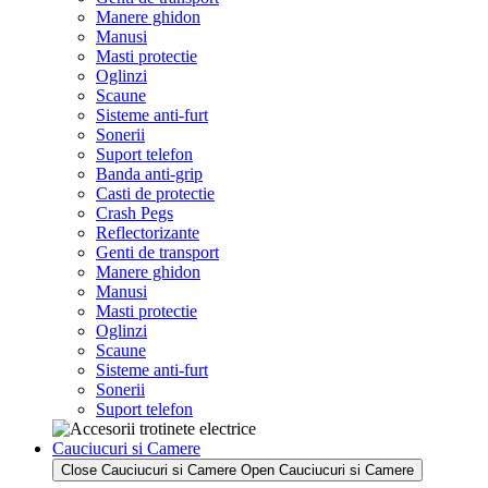
Manere ghidon
Manusi
Masti protectie
Oglinzi
Scaune
Sisteme anti-furt
Sonerii
Suport telefon
Banda anti-grip
Casti de protectie
Crash Pegs
Reflectorizante
Genti de transport
Manere ghidon
Manusi
Masti protectie
Oglinzi
Scaune
Sisteme anti-furt
Sonerii
Suport telefon
Cauciucuri si Camere
Close Cauciucuri si Camere
Open Cauciucuri si Camere