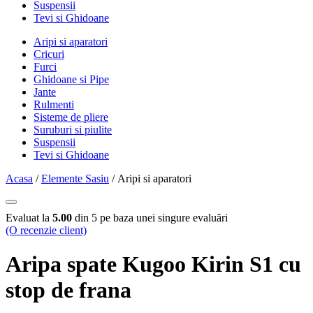
Suspensii
Tevi si Ghidoane
Aripi si aparatori
Cricuri
Furci
Ghidoane si Pipe
Jante
Rulmenti
Sisteme de pliere
Suruburi si piulite
Suspensii
Tevi si Ghidoane
Acasa
/
Elemente Sasiu
/ Aripi si aparatori
Evaluat la
5.00
din 5 pe baza unei singure evaluări
(O recenzie client)
Aripa spate Kugoo Kirin S1 cu
stop de frana