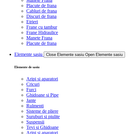
Manete Frana
Placute de frana
Cabluri de frana
Discuri de frana
Etrieri
Frane cu tambur
Frane Hidraulice
Manete Frana
Placute de frana
Elemente sasiu
Close Elemente sasiu
Open Elemente sasiu
Elemente de sasiu
Aripi si aparatori
Cricuri
Furci
Ghidoane si Pipe
Jante
Rulmenti
Sisteme de pliere
Suruburi si piulite
Suspensii
Tevi si Ghidoane
Aripi si aparatori