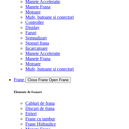
Manete Acceleratie
Manete Frana
Motoare
Mufe, butoane si conectori
Controller
Display
Faruri
Semnalizari
Stopuri frana
Incarcatoare
Manete Acceleratie
Manete Frana
Motoare
Mufe, butoane si conectori
Frane
Close Frane
Open Frane
Elemente de franare
Cabluri de frana
Discuri de frana
Etrieri
Frane cu tambur
Frane Hidraulice