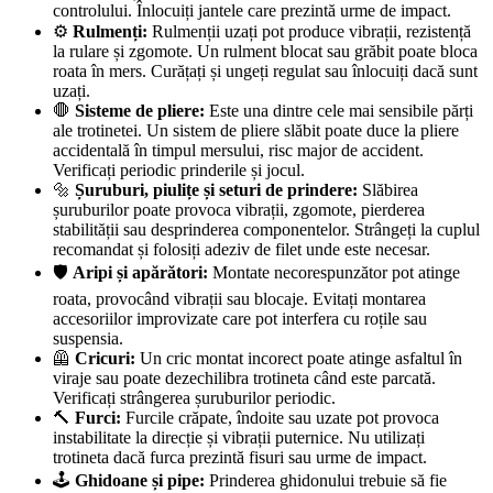
controlului. Înlocuiți jantele care prezintă urme de impact.
⚙️
Rulmenți:
Rulmenții uzați pot produce vibrații, rezistență
la rulare și zgomote. Un rulment blocat sau grăbit poate bloca
roata în mers. Curățați și ungeți regulat sau înlocuiți dacă sunt
uzați.
🛑
Sisteme de pliere:
Este una dintre cele mai sensibile părți
ale trotinetei. Un sistem de pliere slăbit poate duce la pliere
accidentală în timpul mersului, risc major de accident.
Verificați periodic prinderile și jocul.
🔩
Șuruburi, piulițe și seturi de prindere:
Slăbirea
șuruburilor poate provoca vibrații, zgomote, pierderea
stabilității sau desprinderea componentelor. Strângeți la cuplul
recomandat și folosiți adeziv de filet unde este necesar.
🛡️
Aripi și apărători:
Montate necorespunzător pot atinge
roata, provocând vibrații sau blocaje. Evitați montarea
accesoriilor improvizate care pot interfera cu roțile sau
suspensia.
🦺
Cricuri:
Un cric montat incorect poate atinge asfaltul în
viraje sau poate dezechilibra trotineta când este parcată.
Verificați strângerea șuruburilor periodic.
🔨
Furci:
Furcile crăpate, îndoite sau uzate pot provoca
instabilitate la direcție și vibrații puternice. Nu utilizați
trotineta dacă furca prezintă fisuri sau urme de impact.
🕹️
Ghidoane și pipe:
Prinderea ghidonului trebuie să fie