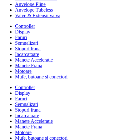
Anvelope Pline
Anvelope Tubeless
Valve & Extensii valva
Controller
Display
Faruri
Semnalizari
Stopuri frana
Incarcatoare
Manete Acceleratie
Manete Frana
Motoare
Mufe, butoane si conectori
Controller
Display
Faruri
Semnalizari
Stopuri frana
Incarcatoare
Manete Acceleratie
Manete Frana
Motoare
Mufe, butoane si conectori