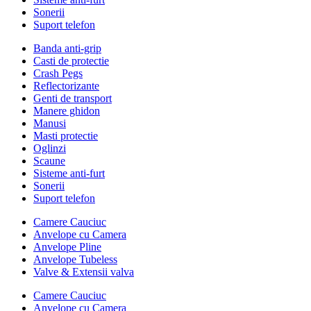
Sonerii
Suport telefon
Banda anti-grip
Casti de protectie
Crash Pegs
Reflectorizante
Genti de transport
Manere ghidon
Manusi
Masti protectie
Oglinzi
Scaune
Sisteme anti-furt
Sonerii
Suport telefon
Camere Cauciuc
Anvelope cu Camera
Anvelope Pline
Anvelope Tubeless
Valve & Extensii valva
Camere Cauciuc
Anvelope cu Camera