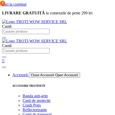
0
0
0
Sari la conținut
LIVRARE GRATUITĂ
la comenzile de peste 299 lei
Caută
Caută
Accesorii
Close Accesorii
Open Accesorii
ACCESORII TROTINETE
Banda anti-grip
Casti de protectie
Crash Pegs
Reflectorizante
Genti de transport