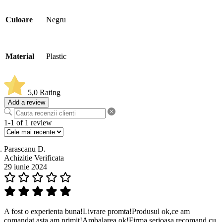
Culoare
Negru
Material
Plastic
5,0
Rating
Add a review
1-1 of 1 review
Parascanu D.
Achizitie Verificata
29 iunie 2024
A fost o experienta buna!Livrare promta!Produsul ok,ce am
comandat asta am primit!Ambalarea ok!Firma serioasa recomand cu