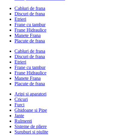
Cabluri de frana
Discuri de frana
Etrieri
Frane cu tambur
Frane Hidraulice
Manete Frana
Placute de frana
Cabluri de frana
Discuri de frana
Etrieri
Frane cu tambur
Frane Hidraulice
Manete Frana
Placute de frana
Aripi si aparatori
Cricuri
Furci
Ghidoane si Pipe
Jante
Rulmenti
Sisteme de pliere
Suruburi si piulite