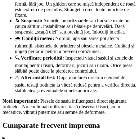
fermă, fără joc. Un ghidon care se mișcă independent de roată
este extrem de periculos. Strângeți corect toate punctele de
fixare.
🌀
Suspensii:
Arcurile, amortizoarele sau bucșele uzate pot
cauza sărituri, instabilitate sau bătaie pe denivelări. Dacă
suspensia „scapă ulei” sau prezintă joc, înlocuiți imediat.
🌧️
Condiții meteo:
Noroiul, apa sau sarea pot afecta
rulmenții, sistemele de prindere și piesele metalice. Curățați și
ungeți periodic pentru a preveni coroziunea.
🔍
Verificare periodică:
Inspectați vizual șasiul și zonele de
montaj pentru fisuri, deformări, jocuri sau uzură. Orice piesă
slăbită poate duce la pierderea controlului.
⚠️
After-install test:
După montarea oricărui element de
șasiu, testați trotineta la viteză redusă pentru a verifica direcția,
stabilitatea și eventualele sunete anormale.
Notă importantă:
Piesele de șasiu influențează direct siguranța
trotinetei. Nu continuați utilizarea dacă observați fisuri, jocuri
mecanice, vibrații puternice sau semne de deformare.
Cumparate frecvent impreuna