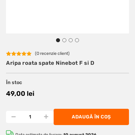
(O recenzie client)
Evaluat la
Aripa roata spate Ninebot F si D
5.00
din 5
pe baza
unei
singure
În stoc
evaluări
49,00
lei
ADAUGĂ ÎN COȘ
Data estimata de livrare:
10 august 2026