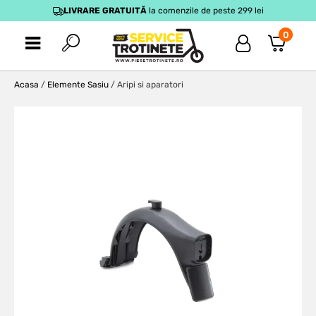
LIVRARE GRATUITĂ
la comenzile de peste 299 lei
0
Acasa
/
Elemente Sasiu
/ Aripi si aparatori