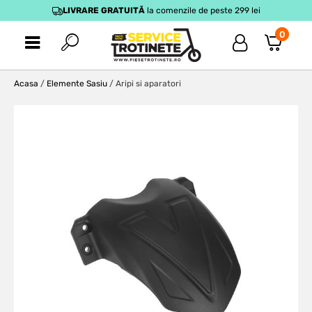
LIVRARE GRATUITĂ
la comenzile de peste 299 lei
0
Acasa
/
Elemente Sasiu
/ Aripi si aparatori