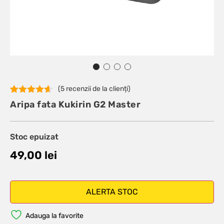
(
5
recenzii de la clienți)
Evaluat la
5
Aripa fata Kukirin G2 Master
4.60
din 5
pe baza a
evaluări de
la clienți
Stoc epuizat
49,00
lei
ALERTA STOC
Adauga la favorite