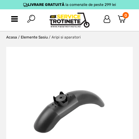
LIVRARE GRATUITĂ
la comenzile de peste 299 lei
0
Acasa
/
Elemente Sasiu
/ Aripi si aparatori