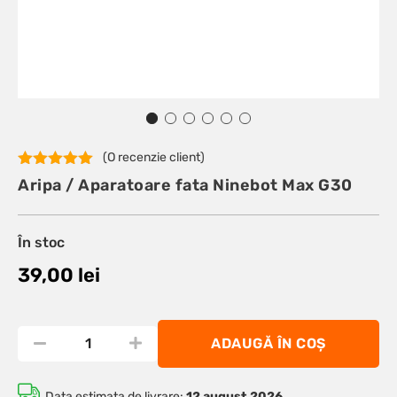
(O recenzie client)
Evaluat la
Aripa / Aparatoare fata Ninebot Max G30
5.00
din 5
pe baza
unei
singure
În stoc
evaluări
39,00
lei
ADAUGĂ ÎN COȘ
Data estimata de livrare:
12 august 2026